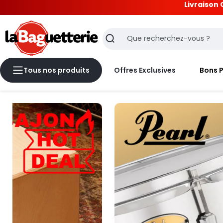
La Baguetterie
Livraison 
La Baguetterie
Recherche
Tous nos produits
Offres Exclusives
Bons 