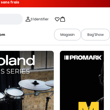
 sans frais
S’identifier
Mes listes d'envies
Panier
tom
Magasin
Bag'Show