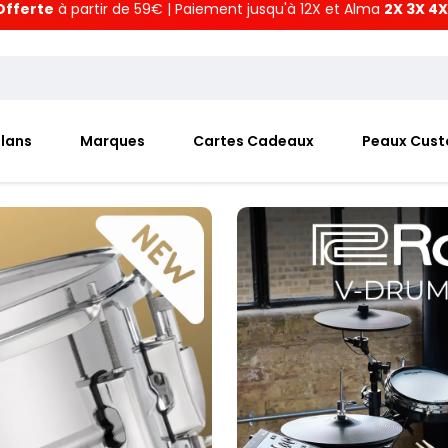
Offerte
à partir de 59€ | Paiement jusqu'à 12X et Alma
2X 3X 4X
Plans
Marques
Cartes Cadeaux
Peaux Cus