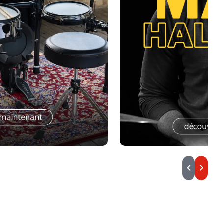
Lien sans titre
Précéden
Suiva