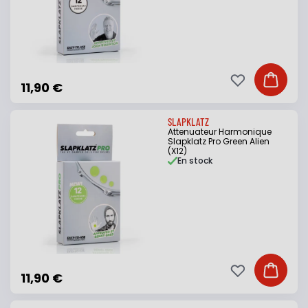
Ajouter à ma li
Ajouter
11,90 €
SLAPKLATZ
Attenuateur Harmonique
Slapklatz Pro Green Alien
(X12)
En stock
Ajouter à ma li
Ajouter
11,90 €