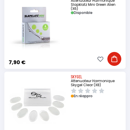
Attenuateur Harmonique
Slapklatz Mini Green Alien
(X6)
Disponible
Ajouter à ma li
Ajouter
7,90 €
SKYGEL
Attenuateur Harmonique
Skygel Clear (X8)
En réappro