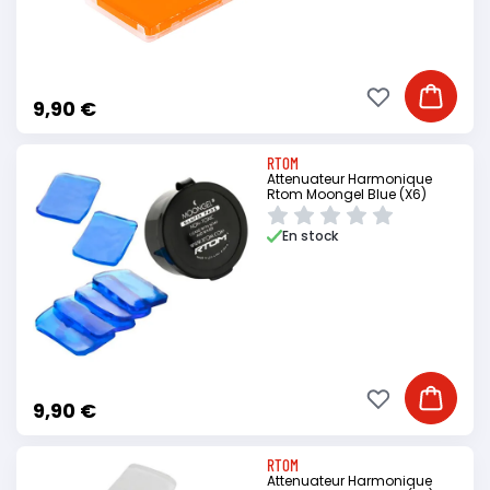
Ajouter à ma li
Ajouter
9,90 €
RTOM
Attenuateur Harmonique
Rtom Moongel Blue (X6)
En stock
Ajouter à ma li
Ajouter
9,90 €
RTOM
Attenuateur Harmonique