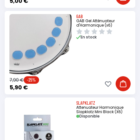
5,00 €
GAB
GAB Gel Atténuateur
d'Harmonique (x6)
En stock
7,90 €
-25%
Ajouter à ma li
Ajouter
5,90 €
SLAPKLATZ
Attenuateur Harmonique
Slapklatz Mini Black (X6)
Disponible