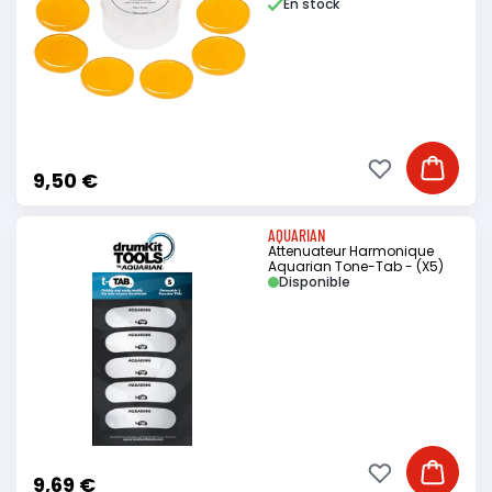
En stock
Ajouter à ma li
Ajouter
9,50 €
AQUARIAN
Attenuateur Harmonique
Aquarian Tone-Tab - (X5)
Disponible
Ajouter à ma li
Ajouter
9,69 €