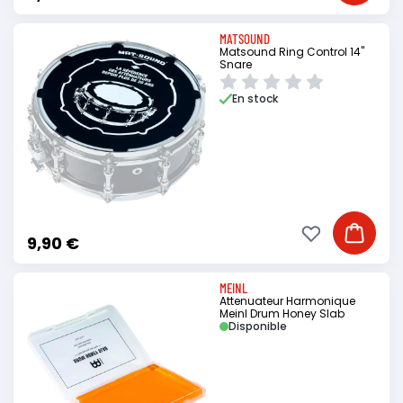
MATSOUND
Matsound Ring Control 14"
Snare
En stock
Ajouter à ma li
Ajouter
9,90 €
MEINL
Attenuateur Harmonique
Meinl Drum Honey Slab
Disponible