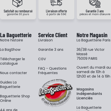
Satisfait ou remboursé
Livraison offerte
Garantie 3 ans
garantie 30 jours
à partir de 59€
pièces et main d'oeuvre
La Baguetterie
Service Client
Notre Magasin
Notre histoire
Livraison
La Baguetterie Paris
La BagShow
Garantie 3 ans
36/38 rue Victor
Massé
75009 PARIS
​Télécharger le
CGV
catalogue
Ouvert du mardi au
FAQ - Questions
samedi de 10h à
Nous contacter
Fréquentes
12h30 et de 14 à 19h
Guides La
Baguetterie
Magasins
Indépendants
Baguetterie Shop
Licenciés
Online
La Baguetterie
44 ans de