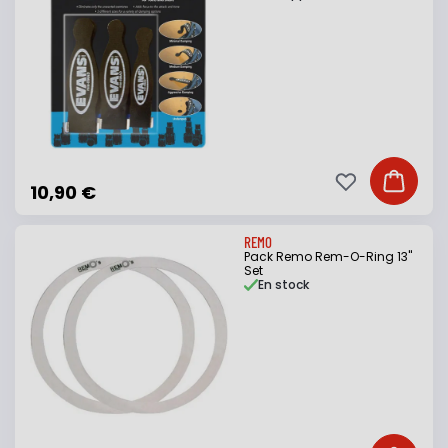
Ajouter à ma li
Ajouter
10,90 €
REMO
Pack Remo Rem-O-Ring 13"
Set
En stock