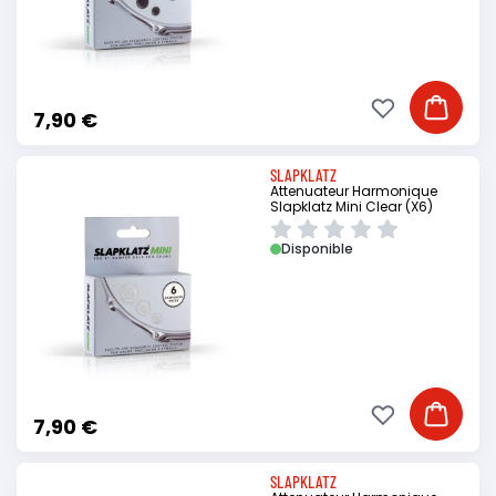
Ajouter à ma li
Ajouter
7,90 €
SLAPKLATZ
Attenuateur Harmonique
Slapklatz Mini Clear (X6)
Disponible
Ajouter à ma li
Ajouter
7,90 €
SLAPKLATZ