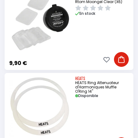
Rtom Moongel Clear (X6)
En stock
Ajouter à ma li
Ajouter
9,90 €
HEATS
HEATS Ring Attenuateur
d'Harmoniques Muffle
O'Ring 14"
Disponible