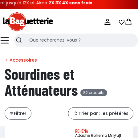
 12X et Alma
2X 3X 4X sans frais
La Baguetterie
Mes list
Pani
Menu
Recherche
Accessoires
Sourdines et
Atténuateurs
82 produits
Filtrer
Trier par : les préférés
ROHEMA
Attache Rohema Mr.Muff