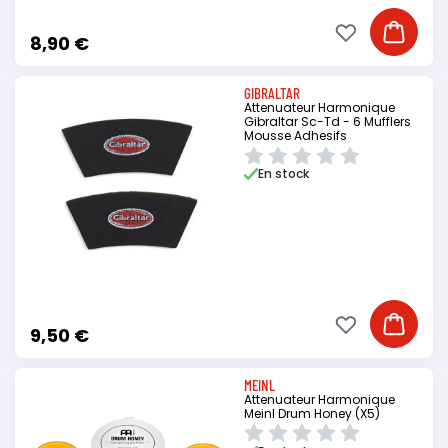
Ajouter à ma li
Ajouter
8,90 €
GIBRALTAR
Attenuateur Harmonique
Gibraltar Sc-Td - 6 Mufflers
Mousse Adhesifs
En stock
Ajouter à ma li
Ajouter
9,50 €
MEINL
Attenuateur Harmonique
Meinl Drum Honey (X5)