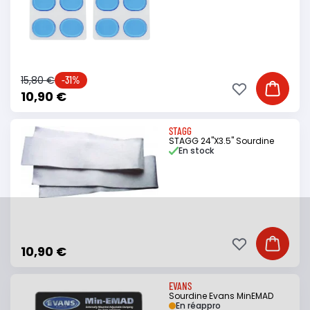
15,80 €
-31%
Ajouter à ma li
Ajouter
10,90 €
STAGG
STAGG 24"X3.5" Sourdine
En stock
Ajouter à ma li
Ajouter
10,90 €
EVANS
Sourdine Evans MinEMAD
En réappro