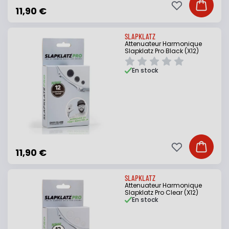
Ajouter à ma li
Ajouter
11,90 €
SLAPKLATZ
Attenuateur Harmonique
Slapklatz Pro Black (X12)
En stock
Ajouter à ma li
Ajouter
11,90 €
SLAPKLATZ
Attenuateur Harmonique
Slapklatz Pro Clear (X12)
En stock