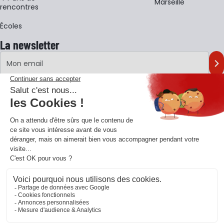
Marseille
rencontres
Écoles
La newsletter
Adresse e-mail
M'
En vous inscrivant à notre newsletter, vous acceptez notre
politique de
confidentialité
.
Retrouvons-nous sur