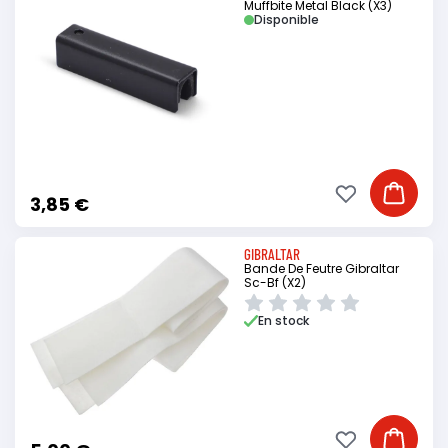
Muffbite Metal Black (X3)
Disponible
Ajouter à ma li
Ajouter
3,85 €
GIBRALTAR
Bande De Feutre Gibraltar
Sc-Bf (X2)
En stock
Ajouter à ma li
Ajouter