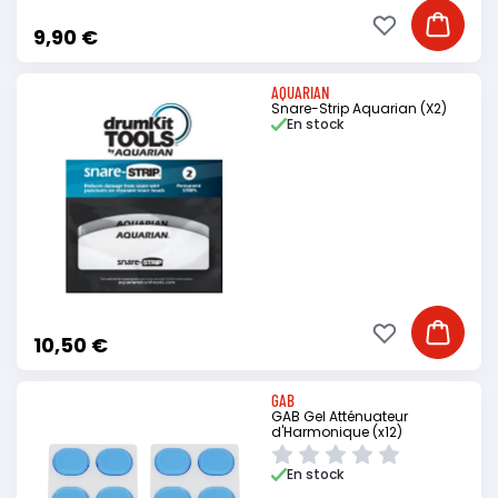
Ajouter à ma li
Ajouter
9,90 €
AQUARIAN
Snare-Strip Aquarian (X2)
En stock
Ajouter à ma li
Ajouter
10,50 €
GAB
GAB Gel Atténuateur
d'Harmonique (x12)
En stock