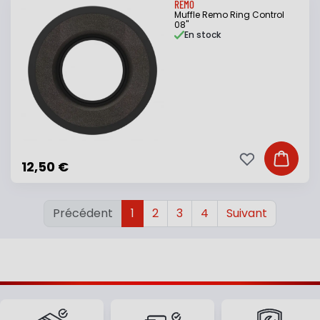
REMO
Muffle Remo Ring Control
08"
En stock
Ajouter à ma li
Ajouter
12,50 €
Précédent
1
2
3
4
Suivant