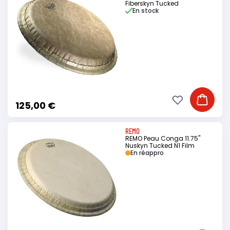
Fiberskyn Tucked
En stock
Ajouter à ma li
Ajouter
125,00 €
REMO
REMO Peau Conga 11.75"
Nuskyn Tucked N1 Film
En réappro