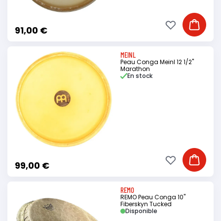
Ajouter à ma li
Ajouter
91,00 €
MEINL
Peau Conga Meinl 12 1/2"
Marathon
En stock
Ajouter à ma li
Ajouter
99,00 €
REMO
REMO Peau Conga 10"
Fiberskyn Tucked
Disponible