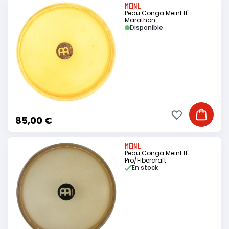
MEINL
Peau Conga Meinl 11"
Marathon
Disponible
Ajouter à ma li
Ajouter
85,00 €
MEINL
Peau Conga Meinl 11"
Pro/Fibercraft
En stock