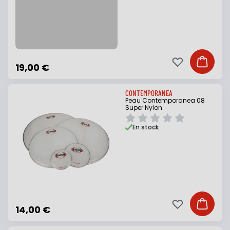
Ajouter à ma li
Ajouter
19,00 €
CONTEMPORANEA
Peau Contemporanea 08
Super Nylon
En stock
Ajouter à ma li
Ajouter
14,00 €