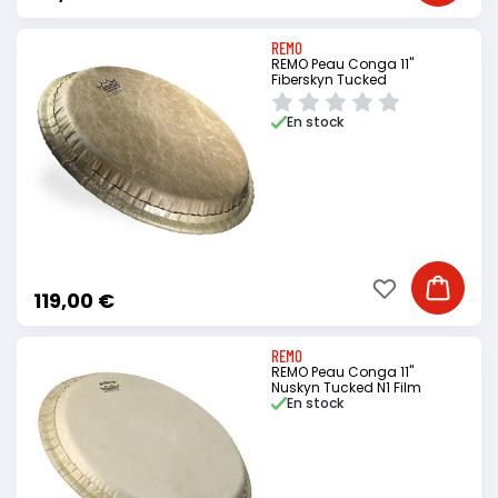
REMO
REMO Peau Conga 11"
Fiberskyn Tucked
En stock
Ajouter à ma li
Ajouter
119,00 €
REMO
REMO Peau Conga 11"
Nuskyn Tucked N1 Film
En stock