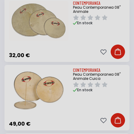
CONTEMPORANEA
Peau Contemporanea 08"
Animale
En stock
Ajouter à ma li
Ajouter
32,00 €
CONTEMPORANEA
Peau Contemporanea 08"
Animale Cuica
En stock
Ajouter à ma li
Ajouter
49,00 €