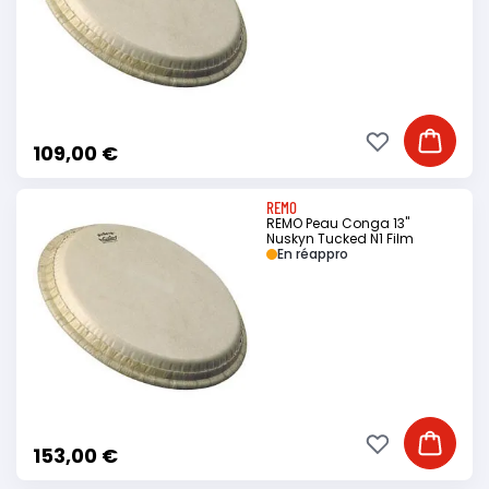
Ajouter à ma li
Ajouter
109,00 €
REMO
REMO Peau Conga 13"
Nuskyn Tucked N1 Film
En réappro
Ajouter à ma li
Ajouter
153,00 €