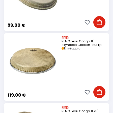
Ajouter à ma li
Ajouter
99,00 €
REMO
REMO Peau Conga 11"
Skyndeep Calfskin Pour Lp
En réappro
Ajouter à ma li
Ajouter
119,00 €
REMO
REMO Peau Conga 11.75"