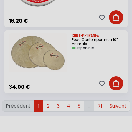
Ajouter à ma li
Ajouter
16,20 €
CONTEMPORANEA
Peau Contemporanea 10"
Animale
Disponible
Ajouter à ma li
Ajouter
34,00 €
Précédent
1
2
3
4
5
…
71
Suivant