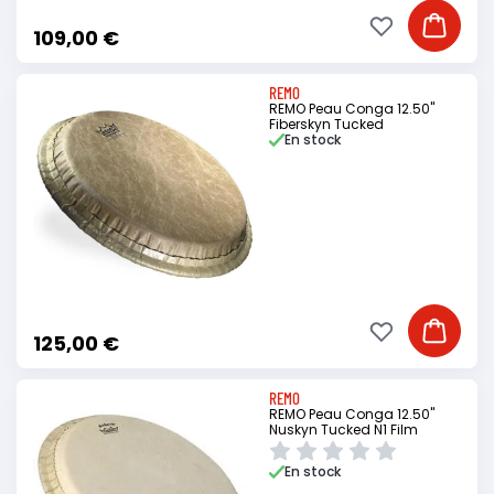
Ajouter à ma li
Ajouter
109,00 €
REMO
REMO Peau Conga 12.50"
Fiberskyn Tucked
En stock
Ajouter à ma li
Ajouter
125,00 €
REMO
REMO Peau Conga 12.50"
Nuskyn Tucked N1 Film
En stock