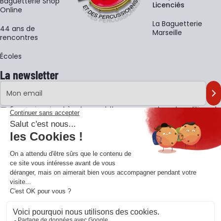
Baguetterie Shop
Licenciés
Online
La Baguetterie
44 ans de
Marseille
rencontres
Écoles
La newsletter
Adresse e-mail
M'
En vous inscrivant à notre newsletter, vous acceptez notre
politique de
confidentialité
.
Retrouvons-nous sur