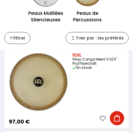
Peaux Maillées
Peaux de
Silencieuses
Percussions
Filtrer
Trier par : les préférés
MEINL
Peau Conga Meinl 11 3/4"
Pro/Fibercraft
En stock
Ajouter à ma li
Ajouter
97,00 €