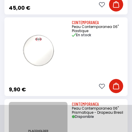
Ajouter à ma li
Ajouter
45,00 €
CONTEMPORANEA
Peau Contemporanea 06"
Plastique
En stock
Ajouter à ma li
Ajouter
9,90 €
CONTEMPORANEA
Peau Contemporanea 06"
Prismatique - Drapeau Bresil
Disponible