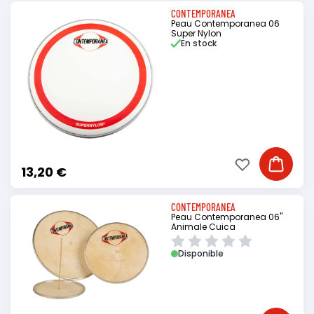
CONTEMPORANEA
Peau Contemporanea 06
Super Nylon
En stock
Ajouter à ma li
Ajouter
13,20 €
CONTEMPORANEA
Peau Contemporanea 06"
Animale Cuica
Disponible