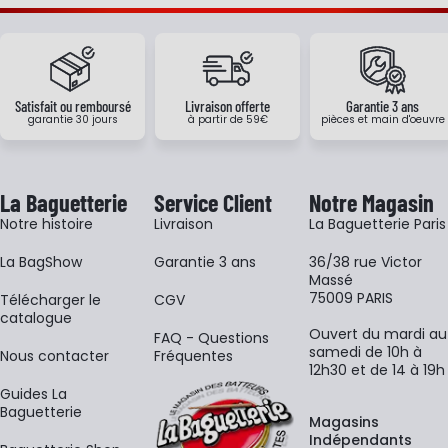
Satisfait ou remboursé
Livraison offerte
Garantie 3 ans
garantie 30 jours
à partir de 59€
pièces et main d'oeuvre
La Baguetterie
Service Client
Notre Magasin
Notre histoire
Livraison
La Baguetterie Paris
La BagShow
Garantie 3 ans
36/38 rue Victor
Massé
75009 PARIS
​Télécharger le
CGV
catalogue
Ouvert du mardi au
FAQ - Questions
samedi de 10h à
Nous contacter
Fréquentes
12h30 et de 14 à 19h
Guides La
Baguetterie
Magasins
Indépendants