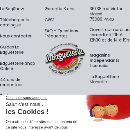
La BagShow
Garantie 3 ans
36/38 rue Victor
Massé
75009 PARIS
​Télécharger le
CGV
catalogue
Ouvert du mardi au
FAQ - Questions
samedi de 10h à
Nous contacter
Fréquentes
12h30 et de 14 à 19h
Guides La
Baguetterie
Magasins
Indépendants
Baguetterie Shop
Licenciés
Online
La Baguetterie
44 ans de
Marseille
rencontres
Écoles
La newsletter
Adresse e-mail
M'
En vous inscrivant à notre newsletter, vous acceptez notre
politique de