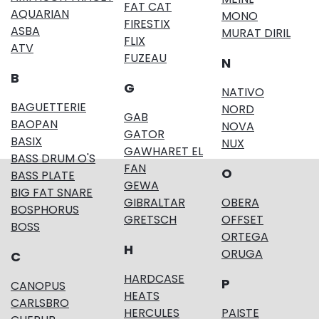
FAT CAT
AQUARIAN
MONO
FIRESTIX
ASBA
MURAT DIRIL
FLIX
ATV
FUZEAU
N
B
G
NATIVO
BAGUETTERIE
NORD
GAB
BAOPAN
NOVA
GATOR
BASIX
NUX
GAWHARET EL
BASS DRUM O'S
FAN
O
BASS PLATE
GEWA
BIG FAT SNARE
GIBRALTAR
OBERA
BOSPHORUS
GRETSCH
OFFSET
BOSS
ORTEGA
H
ORUGA
C
HARDCASE
P
CANOPUS
HEATS
CARLSBRO
HERCULES
PAISTE