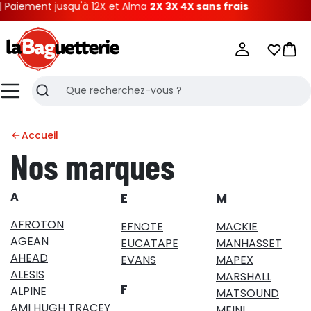
aiement jusqu'à 12X et Alma
2X 3X 4X sans frais
La Baguetterie
Mes list
Pani
Menu
Recherche
Accueil
Nos marques
A
E
M
AFROTON
EFNOTE
MACKIE
AGEAN
EUCATAPE
MANHASSET
AHEAD
EVANS
MAPEX
ALESIS
MARSHALL
F
ALPINE
MATSOUND
AMI HUGH TRACEY
MEINL