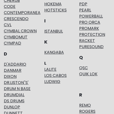
CHERUB
HOKEMA
PDP
CODE
HOTSTICKS
PEARL
CONTEMPORANEA
POWERBALL
CRESCENDO
I
PRO ORCA
CVL
PROMARK
CYMBAL CROWN
ISTANBUL
PROTECTION
CYMBOMUT
RACKET
K
CYMPAD
PURESOUND
KANGABA
D
Q
L
D'ADDARIO
QSC
LALITE
DANMAR
QUIK LOK
LOS CABOS
DIXON
LUDWIG
DR.LISTON''S'
DRUM N BASE
R
DRUMDIAL
DS DRUMS
REMO
DUNLOP
ROGERS
DUNNETT