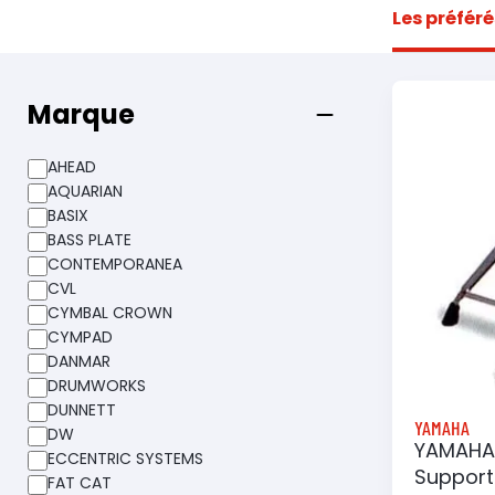
Les préféré
Marque
AHEAD
AQUARIAN
BASIX
BASS PLATE
CONTEMPORANEA
CVL
CYMBAL CROWN
CYMPAD
DANMAR
DRUMWORKS
DUNNETT
YAMAHA
DW
YAMAHA
ECCENTRIC SYSTEMS
Support
FAT CAT