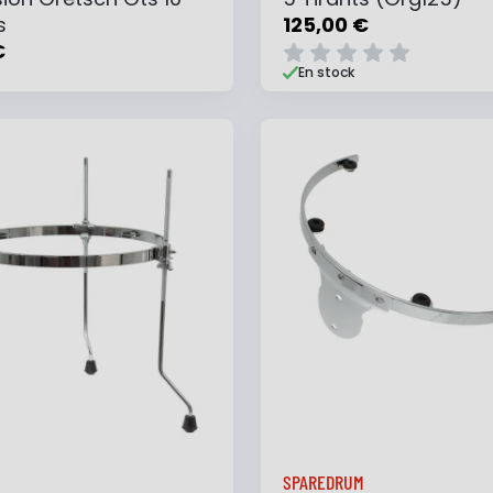
s
125,00 €
€
En stock
 au panier
Ajouter à ma liste
Ajouter au panier
Ajouter à ma list
M
SPAREDRUM