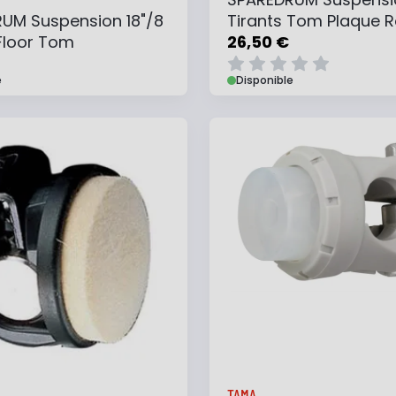
M
UM Suspension 18"/8
Tirants Tom Plaque 
 Floor Tom
26,50 €
e
Disponible
 au panier
Ajouter à ma liste
Ajouter au panier
Ajouter à ma list
TAMA