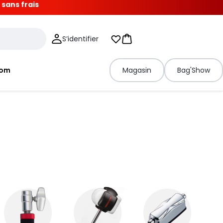
 sans frais
S’identifier
Mes listes d'envies
Panier
tom
Magasin
Bag'Show