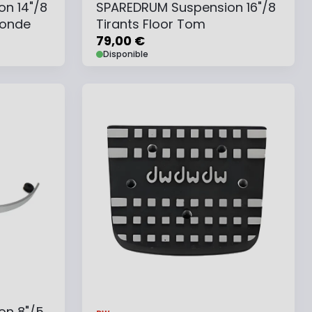
n 14"/8
SPAREDRUM Suspension 16"/8
Ronde
Tirants Floor Tom
79,00 €
Disponible
e
Ajouter au panier
Ajouter à ma liste
on 8"/5