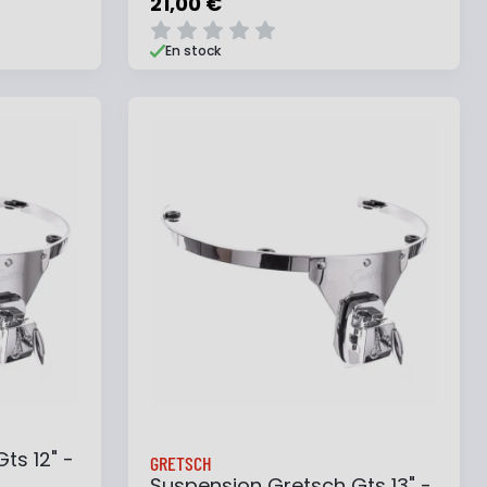
21,00 €
En stock
e
Ajouter au panier
Ajouter à ma liste
ts 12" -
GRETSCH
Suspension Gretsch Gts 13" -