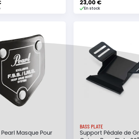
€
23,00 €
e
En stock
 au panier
Ajouter à ma liste
Ajouter au panier
Ajouter à ma list
BASS PLATE
 Pearl Masque Pour
Support Pédale de G