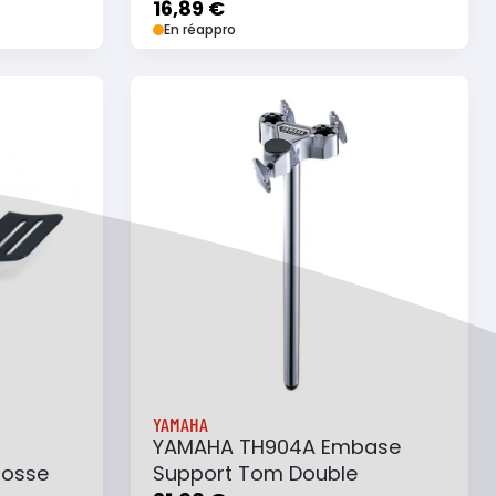
16,89 €
En réappro
e
Ajouter au panier
Ajouter à ma liste
YAMAHA
YAMAHA TH904A Embase
rosse
Support Tom Double