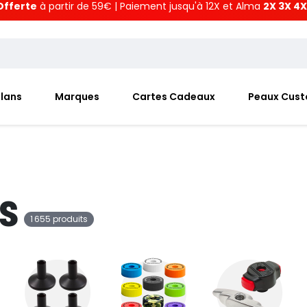
Offerte
à partir de 59€ | Paiement jusqu'à 12X et Alma
2X 3X 4X
Plans
Marques
Cartes Cadeaux
Peaux Cus
s
1 655 produits