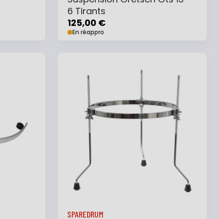
6 Tirants
125,00 €
En réappro
e
Ajouter au panier
Ajouter à ma liste
SPAREDRUM