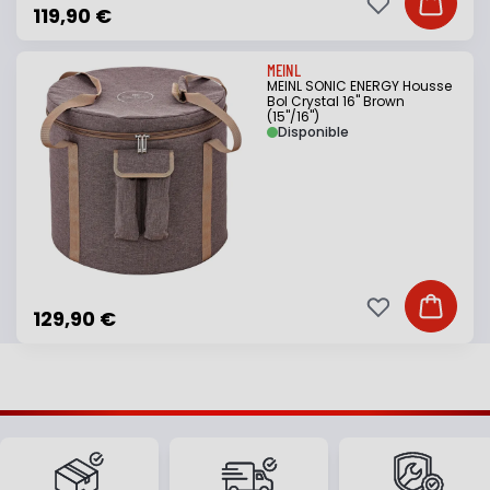
Ajouter à ma li
Ajouter
119,90 €
MEINL
MEINL SONIC ENERGY Housse
Bol Crystal 16" Brown
(15"/16")
Disponible
Ajouter à ma li
Ajouter
129,90 €