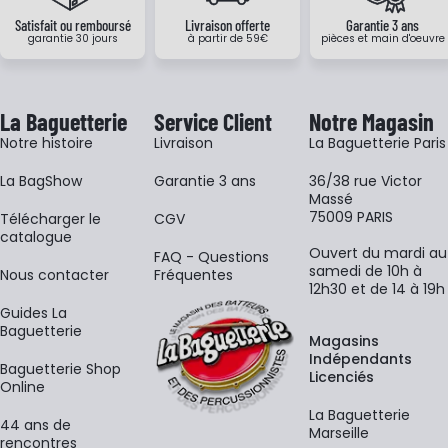
Satisfait ou remboursé
Livraison offerte
Garantie 3 ans
garantie 30 jours
à partir de 59€
pièces et main d'oeuvre
La Baguetterie
Service Client
Notre Magasin
Notre histoire
Livraison
La Baguetterie Paris
La BagShow
Garantie 3 ans
36/38 rue Victor
Massé
75009 PARIS
​Télécharger le
CGV
catalogue
Ouvert du mardi au
FAQ - Questions
samedi de 10h à
Nous contacter
Fréquentes
12h30 et de 14 à 19h
Guides La
Baguetterie
Magasins
Indépendants
Baguetterie Shop
Licenciés
Online
La Baguetterie
44 ans de
Marseille
rencontres