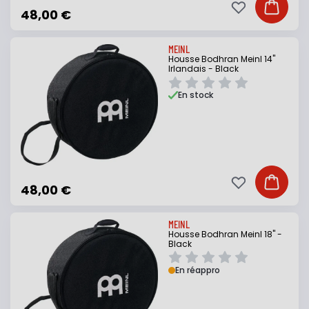
Ajouter à ma li
Ajouter
48,00 €
MEINL
Housse Bodhran Meinl 14"
Irlandais - Black
En stock
Ajouter à ma li
Ajouter
48,00 €
MEINL
Housse Bodhran Meinl 18" -
Black
En réappro