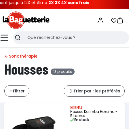
usqu'à 12X et Alma
2X 3X 4X sans frais
La Baguetterie
Mes list
Pani
Menu
Recherche
Sonothérapie
Housses
13 produits
Filtrer
Trier par : les préférés
HOKEMA
Housse Kalimba Hokema -
5 Lames
En stock