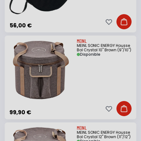
Ajouter à ma li
Ajouter
56,00 €
MEINL
MEINL SONIC ENERGY Housse
Bol Crystal 10" Brown (9"/10")
Disponible
Ajouter à ma li
Ajouter
99,90 €
MEINL
MEINL SONIC ENERGY Housse
Bol Crystal 12" Brown (11"/12")