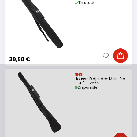
En stock
Ajouter à ma li
Ajouter
39,90 €
MEINL
Housse Didjeridoo Meinl Pro
- 58" - Evase
Disponible