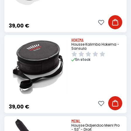
Ajouter à ma li
Ajouter
39,00 €
HOKEMA
Housse Kalimba Hokema -
Sansula
En stock
Ajouter à ma li
Ajouter
39,00 €
MEINL
Housse Didjeridoo Meinl Pro
- 53" - Droit