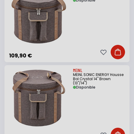
Disponible
Ajouter à ma li
Ajouter
109,90 €
MEINL
MEINL SONIC ENERGY Housse
Bol Crystal 14" Brown
(13"/14")
Disponible