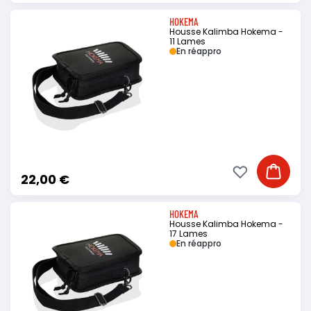
HOKEMA
Housse Kalimba Hokema -
11 Lames
En réappro
Ajouter à ma li
Ajouter
22,00 €
HOKEMA
Housse Kalimba Hokema -
17 Lames
En réappro