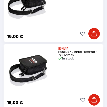
Ajouter à ma li
Ajouter
15,00 €
HOKEMA
Housse Kalimba Hokema -
7/9 Lames
En stock
Ajouter à ma li
Ajouter
19,00 €