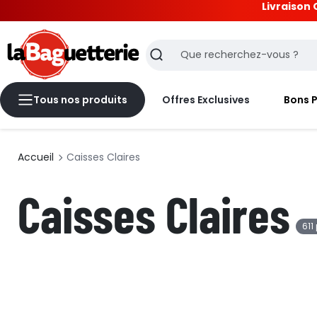
Livraison 
La Baguetterie
Recherche
Tous nos produits
Offres Exclusives
Bons 
Accueil
Caisses Claires
Caisses Claires
611