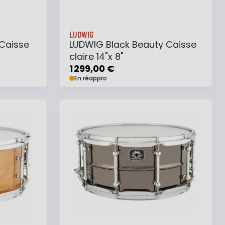
LUDWIG
 Caisse
LUDWIG Black Beauty Caisse
claire 14"x 8"
1 299,00 €
En réappro
e
Ajouter au panier
Ajouter à ma liste