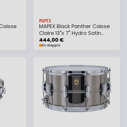
MAPEX
 Caisse
MAPEX Black Panther Caisse
Claire 13"x 7" Hydro Satin
Black
444,00 €
En réappro
e
Ajouter au panier
Ajouter à ma liste