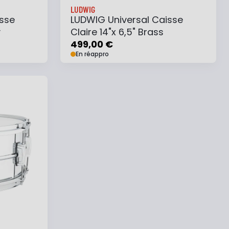
LUDWIG
sse
LUDWIG Universal Caisse
y
Claire 14"x 6,5" Brass
499,00 €
En réappro
e
Ajouter au panier
Ajouter à ma liste