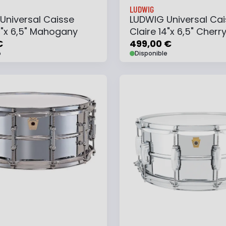
LUDWIG
Universal Caisse
LUDWIG Universal Cai
4"x 6,5" Mahogany
Claire 14"x 6,5" Cherr
€
499,00 €
o
Disponible
 au panier
Ajouter à ma liste
Ajouter au panier
Ajouter à ma list