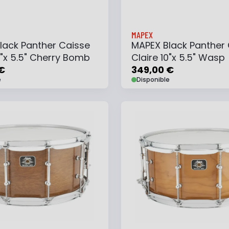
MAPEX
lack Panther Caisse
MAPEX Black Panther
3"x 5.5" Cherry Bomb
Claire 10"x 5.5" Wasp
€
349,00 €
e
Disponible
 au panier
Ajouter à ma liste
Ajouter au panier
Ajouter à ma list