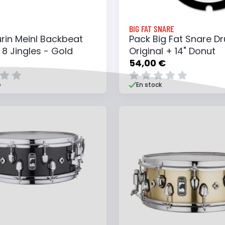
BIG FAT SNARE
in Meinl Backbeat
Pack Big Fat Snare Dr
- 8 Jingles - Gold
Original + 14" Donut
54,00 €
e
En stock
 au panier
Ajouter à ma liste
Ajouter au panier
Ajouter à ma list