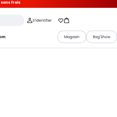
 sans frais
S’identifier
Mes listes d'envies
Panier
tom
Magasin
Bag'Show