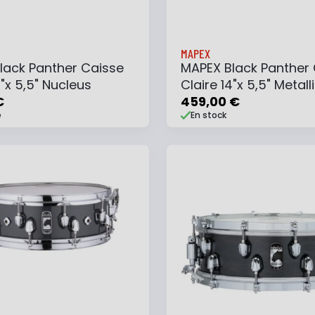
MAPEX
lack Panther Caisse
MAPEX Black Panther
4"x 5,5" Nucleus
Claire 14"x 5,5" Metall
€
459,00 €
e
En stock
 au panier
Ajouter à ma liste
Ajouter au panier
Ajouter à ma list