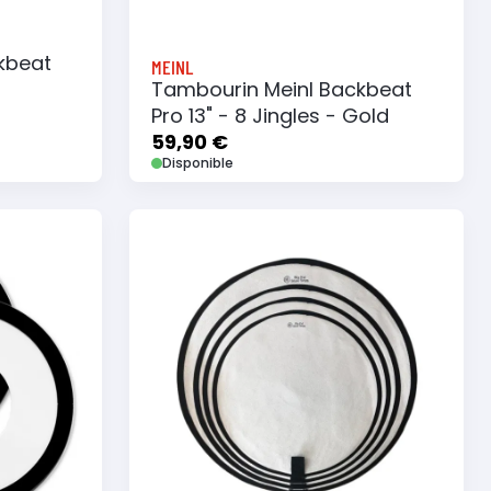
kbeat
MEINL
Tambourin Meinl Backbeat
Pro 13" - 8 Jingles - Gold
59,90 €
Disponible
e
Ajouter au panier
Ajouter à ma liste