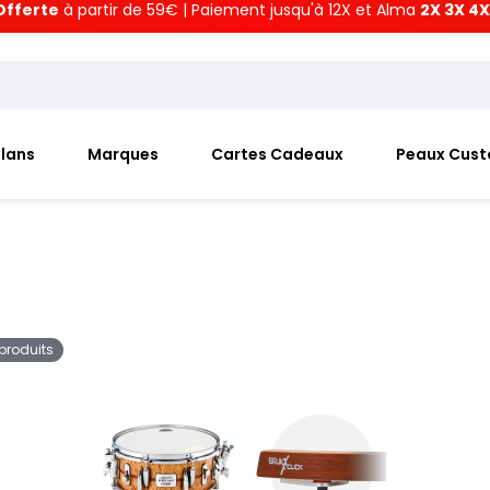
Offerte
à partir de 59€ | Paiement jusqu'à 12X et Alma
2X 3X 4X
Plans
Marques
Cartes Cadeaux
Peaux Cus
 produits