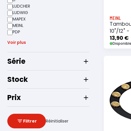
LUDCHER
LUDWIG
MEINL
MAPEX
Tambour
MEINL
10"/12" -
PDP
13,90 €
Voir plus
Disponibl
Série
Stock
Ajouter
Prix
Filtrer
Réinitialiser