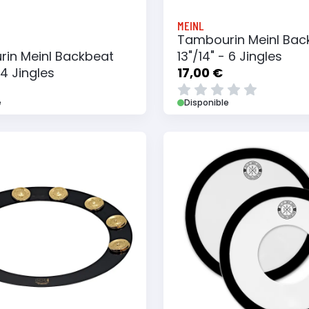
MEINL
Tambourin Meinl Bac
in Meinl Backbeat
13"/14" - 6 Jingles
 4 Jingles
17,00 €
e
Disponible
 au panier
Ajouter à ma liste
Ajouter au panier
Ajouter à ma list