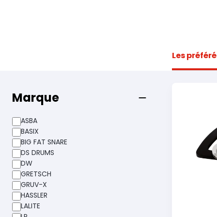
Les préféré
Marque
ASBA
BASIX
BIG FAT SNARE
DS DRUMS
DW
GRETSCH
GRUV-X
HASSLER
LALITE
LP