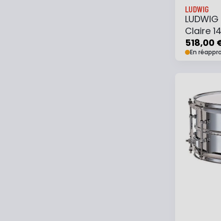
LUDWIG
LUDWIG 
Claire 1
518,00 
En réappr
Ajouter