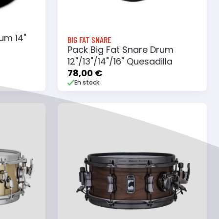
um 14"
BIG FAT SNARE
Pack Big Fat Snare Drum
12"/13"/14"/16" Quesadilla
78,00 €
En stock
e
Ajouter au panier
Ajouter à ma liste