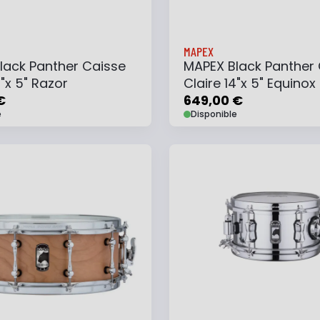
MAPEX
lack Panther Caisse
MAPEX Black Panther
4"x 5" Razor
Claire 14"x 5" Equinox
€
649,00 €
e
Disponible
 au panier
Ajouter à ma liste
Ajouter au panier
Ajouter à ma list