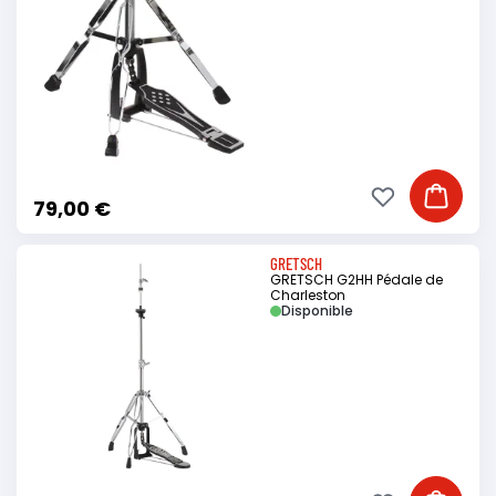
Ajouter à ma li
Ajouter
79,00 €
GRETSCH
GRETSCH G2HH Pédale de
Charleston
Disponible