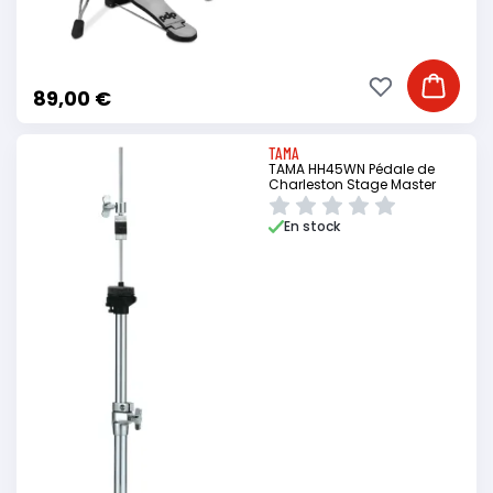
Ajouter à ma li
Ajouter
89,00 €
TAMA
TAMA HH45WN Pédale de
Charleston Stage Master
En stock