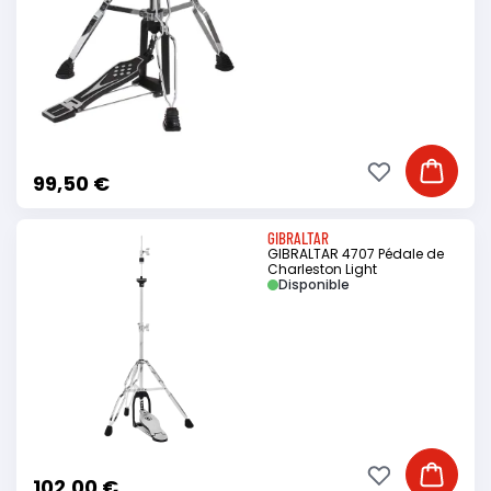
Ajouter à ma li
Ajouter
99,50 €
GIBRALTAR
GIBRALTAR 4707 Pédale de
Charleston Light
Disponible
Ajouter à ma li
Ajouter
102,00 €