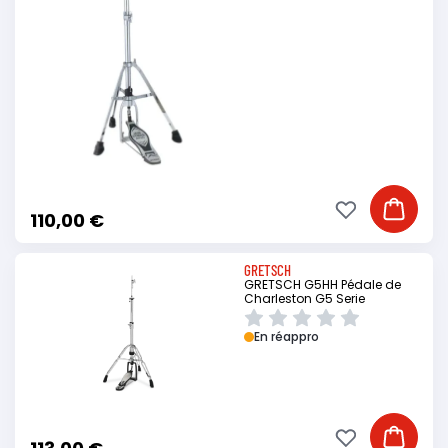
Ajouter à ma li
Ajouter
110,00 €
GRETSCH
GRETSCH G5HH Pédale de
Charleston G5 Serie
En réappro
Ajouter à ma li
Ajouter