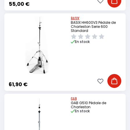
Ajouter à ma li
Ajouter
55,00 €
BASIX
BASIX HH600V3 Pédale de
Charleston Serie 600
Standard
En stock
Ajouter à ma li
Ajouter
61,90 €
GAB
GAB G510 Pédale de
Charleston
En stock