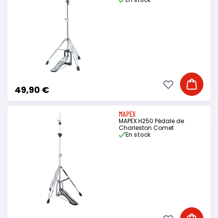
Ajouter à ma li
Ajouter
49,90 €
MAPEX
MAPEX H250 Pédale de
Charleston Comet
En stock