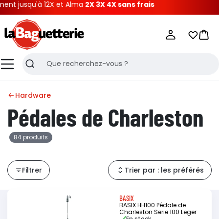
u'à 12X et Alma
2X 3X 4X sans frais
La Baguetterie
Mes list
Pani
Menu
Recherche
Hardware
Pédales de Charleston
84 produits
Filtrer
Trier par : les préférés
BASIX
BASIX HH100 Pédale de
Charleston Serie 100 Leger
En stock