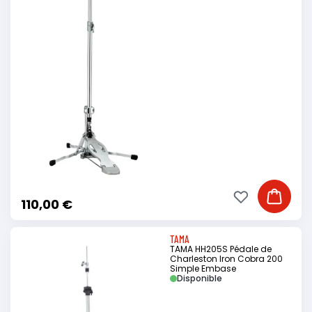
Ajouter à ma li
Ajouter
110,00 €
TAMA
TAMA HH205S Pédale de
Charleston Iron Cobra 200
Simple Embase
Disponible