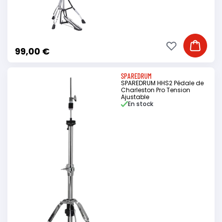
Ajouter à ma li
Ajouter
99,00 €
SPAREDRUM
SPAREDRUM HHS2 Pédale de
Charleston Pro Tension
Ajustable
En stock