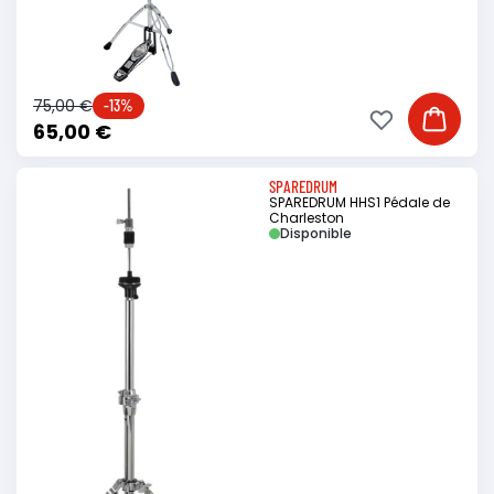
75,00 €
-13%
Ajouter à ma li
Ajouter
65,00 €
SPAREDRUM
SPAREDRUM HHS1 Pédale de
Charleston
Disponible