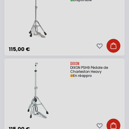
Ajouter à ma li
Ajouter
115,00 €
DIXON
DIXON PSH9 Pédale de
Charleston Heavy
En réappro
Ajouter à ma li
Ajouter
115,00 €