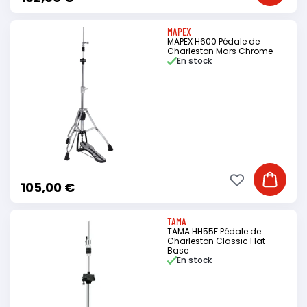
MAPEX
MAPEX H600 Pédale de
Charleston Mars Chrome
En stock
Ajouter à ma li
Ajouter
105,00 €
TAMA
TAMA HH55F Pédale de
Charleston Classic Flat
Base
En stock