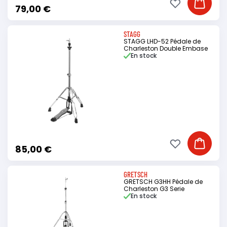
Ajouter à ma li
Ajouter
79,00 €
STAGG
STAGG LHD-52 Pédale de
Charleston Double Embase
En stock
Ajouter à ma li
Ajouter
85,00 €
GRETSCH
GRETSCH G3HH Pédale de
Charleston G3 Serie
En stock