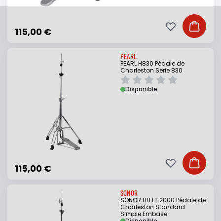
Ajouter à ma li
Ajouter
115,00 €
PEARL
PEARL H830 Pédale de
Charleston Serie 830
Disponible
Ajouter à ma li
Ajouter
115,00 €
SONOR
SONOR HH LT 2000 Pédale de
Charleston Standard
Simple Embase
Disponible