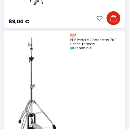
Ajouter à ma li
Ajouter
89,00 €
PDP
PDP Pedale Charleston 700
Series Tripode
Disponible