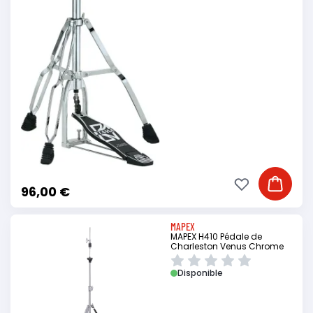
Ajouter à ma li
Ajouter
96,00 €
MAPEX
MAPEX H410 Pédale de
Charleston Venus Chrome
Disponible