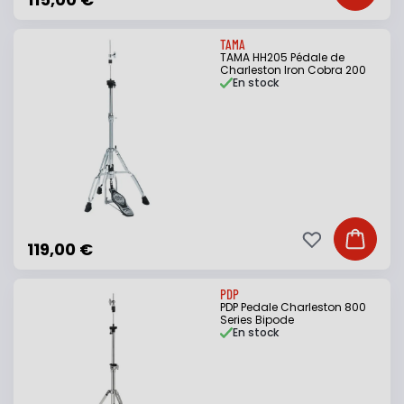
TAMA
TAMA HH205 Pédale de
Charleston Iron Cobra 200
En stock
Ajouter à ma li
Ajouter
119,00 €
PDP
PDP Pedale Charleston 800
Series Bipode
En stock