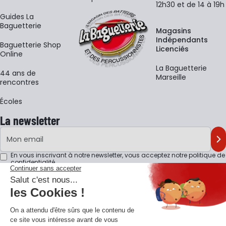
12h30 et de 14 à 19h
Guides La
Baguetterie
Magasins
Indépendants
Baguetterie Shop
Licenciés
Online
La Baguetterie
44 ans de
Marseille
rencontres
Écoles
La newsletter
Adresse e-mail
M'
En vous inscrivant à notre newsletter, vous acceptez notre
politique de
confidentialité
.
Retrouvons-nous sur