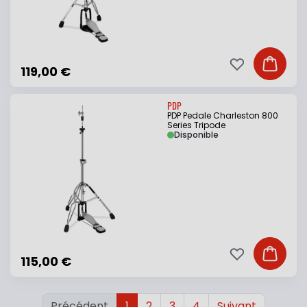
Ajouter à ma li
Ajouter
119,00 €
PDP
PDP Pedale Charleston 800
Series Tripode
Disponible
Ajouter à ma li
Ajouter
115,00 €
Précédent
1
2
3
4
Suivant