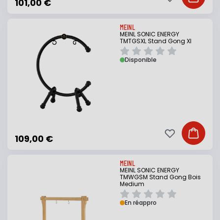
Ajouter à ma li
Ajouter
101,00 €
MEINL
MEINL SONIC ENERGY
TMTGSXL Stand Gong Xl
Disponible
Ajouter à ma li
Ajouter
109,00 €
MEINL
MEINL SONIC ENERGY
TMWGSM Stand Gong Bois
Medium
En réappro