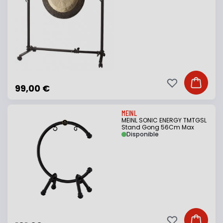
Ajouter à ma li
Ajouter
99,00 €
MEINL
MEINL SONIC ENERGY TMTGSL
Stand Gong 56Cm Max
Disponible