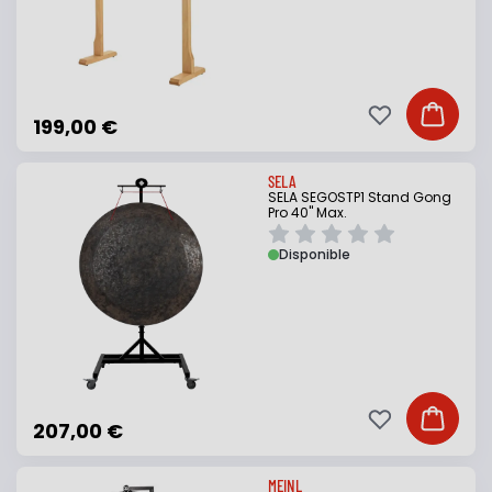
Ajouter à ma li
Ajouter
199,00 €
SELA
SELA SEGOSTP1 Stand Gong
Pro 40" Max.
Disponible
Ajouter à ma li
Ajouter
207,00 €
MEINL