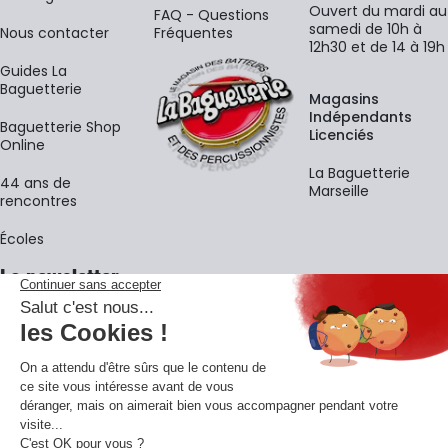
Ouvert du mardi au
FAQ - Questions
samedi de 10h à
Nous contacter
Fréquentes
12h30 et de 14 à 19h
Guides La
Baguetterie
Magasins
Indépendants
Baguetterie Shop
Licenciés
Online
La Baguetterie
44 ans de
Marseille
rencontres
Écoles
La newsletter
Adresse e-mail
M'
En vous inscrivant à notre newsletter, vous acceptez notre
politique de
confidentialité
.
Retrouvons-nous sur