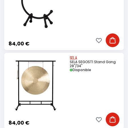
Ajouter à ma li
Ajouter
84,00 €
SELA
SELA SEGOST1 Stand Gong
28"/34"
Disponible
Ajouter à ma li
Ajouter
84,00 €