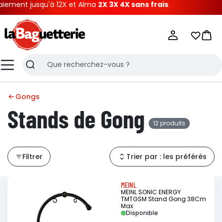
ent jusqu'à 12X et Alma
2X 3X 4X sans frais
La Baguetterie
Mes list
Pani
Menu
Recherche
Gongs
Stands de Gong
12 produits
Filtrer
Trier par : les préférés
MEINL
MEINL SONIC ENERGY
TMTGSM Stand Gong 38Cm
Max
Disponible