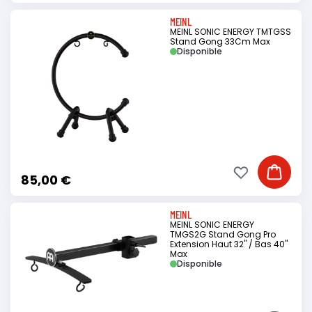
MEINL
MEINL SONIC ENERGY TMTGSS
Stand Gong 33Cm Max
Disponible
Ajouter à ma li
Ajouter
85,00 €
MEINL
MEINL SONIC ENERGY
TMGS2G Stand Gong Pro
Extension Haut 32" / Bas 40"
Max
Disponible