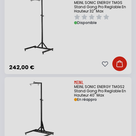
MEINL SONIC ENERGY TMGS
Stand Gong Pro Reglable En
Hauteur 32" Max
Disponible
Ajouter à ma li
Ajouter
242,00 €
MEINL
MEINL SONIC ENERGY TMGS2
Stand Gong Pro Reglable En
Hauteur 40" Max
En réappro