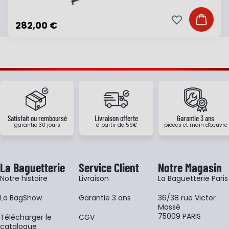
Ajouter à ma li
Ajouter
282,00 €
Satisfait ou remboursé
Livraison offerte
Garantie 3 ans
garantie 30 jours
à partir de 59€
pièces et main d'oeuvre
La Baguetterie
Service Client
Notre Magasin
Notre histoire
Livraison
La Baguetterie Paris
La BagShow
Garantie 3 ans
36/38 rue Victor
Massé
75009 PARIS
​Télécharger le
CGV
catalogue