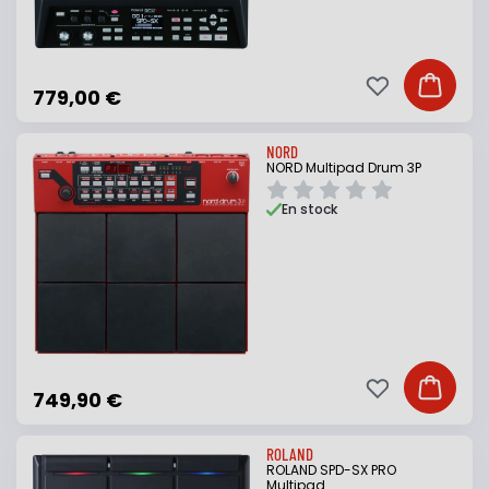
Ajouter à ma li
Ajouter
779,00 €
NORD
NORD Multipad Drum 3P
En stock
Ajouter à ma li
Ajouter
749,90 €
ROLAND
ROLAND SPD-SX PRO
Multipad