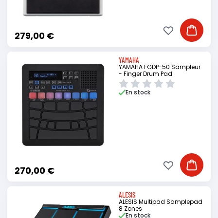
Ajouter à ma li
Ajouter
279,00 €
YAMAHA
YAMAHA FGDP-50 Sampleur
- Finger Drum Pad
En stock
Ajouter à ma li
Ajouter
270,00 €
ALESIS
ALESIS Multipad Samplepad
8 Zones
En stock