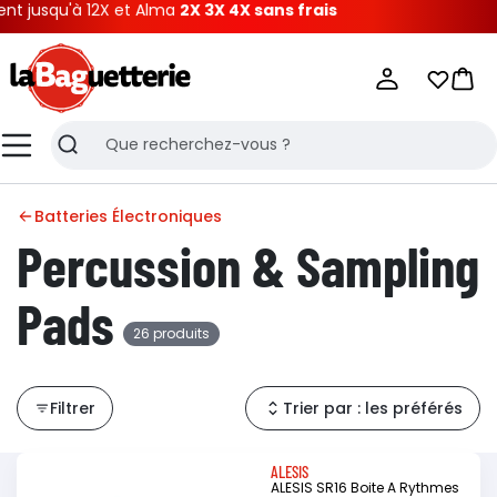
 12X et Alma
2X 3X 4X sans frais
La Baguetterie
Mes list
Pani
Menu
Recherche
Batteries Électroniques
Percussion & Sampling
Pads
26 produits
Filtrer
Trier par : les préférés
ALESIS
ALESIS SR16 Boite A Rythmes