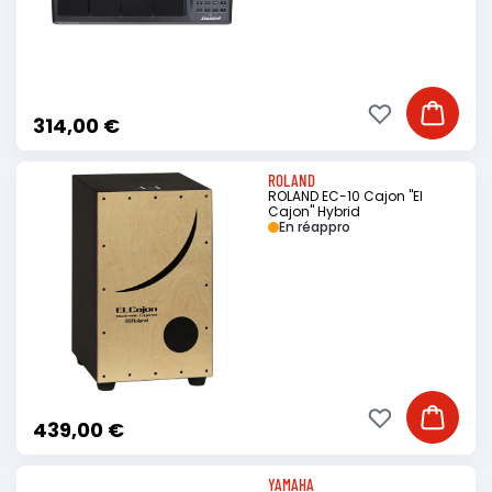
Ajouter à ma li
Ajouter
314,00 €
ROLAND
ROLAND EC-10 Cajon "El
Cajon" Hybrid
En réappro
Ajouter à ma li
Ajouter
439,00 €
YAMAHA