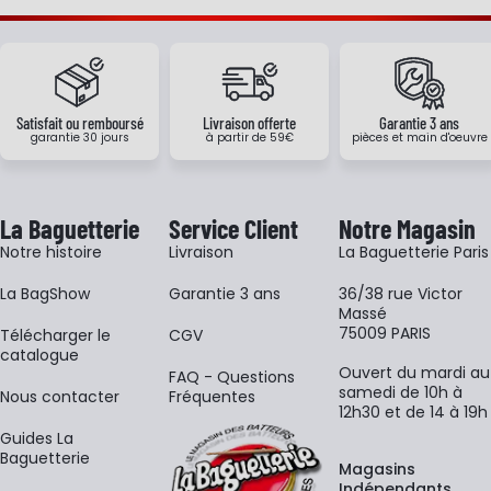
Satisfait ou remboursé
Livraison offerte
Garantie 3 ans
garantie 30 jours
à partir de 59€
pièces et main d'oeuvre
La Baguetterie
Service Client
Notre Magasin
Notre histoire
Livraison
La Baguetterie Paris
La BagShow
Garantie 3 ans
36/38 rue Victor
Massé
75009 PARIS
​Télécharger le
CGV
catalogue
Ouvert du mardi au
FAQ - Questions
samedi de 10h à
Nous contacter
Fréquentes
12h30 et de 14 à 19h
Guides La
Baguetterie
Magasins
Indépendants