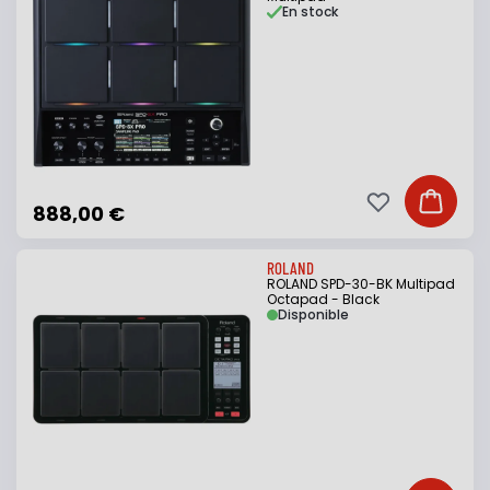
En stock
Ajouter à ma li
Ajouter
888,00 €
ROLAND
ROLAND SPD-30-BK Multipad
Octapad - Black
Disponible