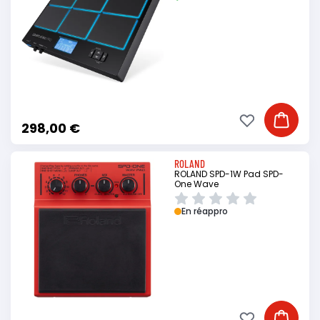
Ajouter à ma li
Ajouter
298,00 €
ROLAND
ROLAND SPD-1W Pad SPD-
One Wave
En réappro