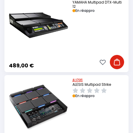
YAMAHA Multipad DTX-Multi
12
En réappro
Ajouter à ma li
Ajouter
489,00 €
ALESIS
ALESIS Multipad Strike
En réappro