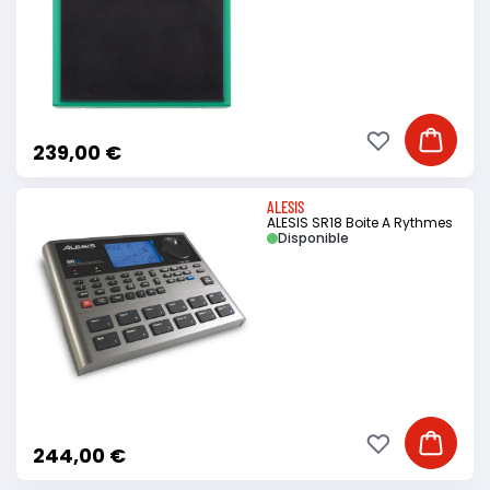
Ajouter à ma li
Ajouter
239,00 €
ALESIS
ALESIS SR18 Boite A Rythmes
Disponible
Ajouter à ma li
Ajouter
244,00 €