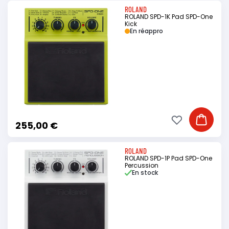
ROLAND
ROLAND SPD-1K Pad SPD-One
Kick
En réappro
Ajouter à ma li
Ajouter
255,00 €
ROLAND
ROLAND SPD-1P Pad SPD-One
Percussion
En stock