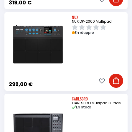
Ajouter à ma li
Ajouter
319,00 €
NUX
NUX DP-2000 Multipad
En réappro
Ajouter à ma li
Ajouter
299,00 €
CARLSBRO
CARLSBRO Multipad 8 Pads
En stock