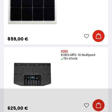
Ajouter à ma li
Ajouter
859,00 €
KORG
KORG MPS-10 Multipad
En stock
Ajouter à ma li
Ajouter
625,00 €