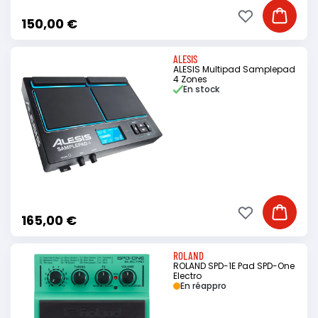
Ajouter à ma li
Ajouter
150,00 €
ALESIS
ALESIS Multipad Samplepad
4 Zones
En stock
Ajouter à ma li
Ajouter
165,00 €
ROLAND
ROLAND SPD-1E Pad SPD-One
Electro
En réappro