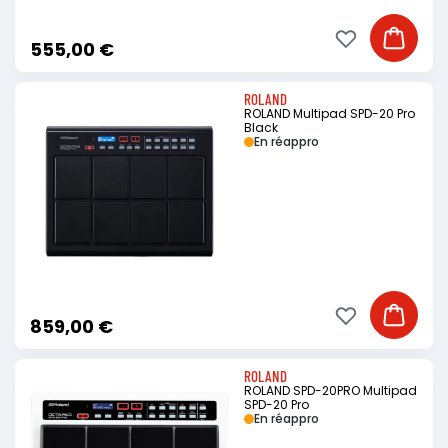
Ajouter à ma li
Ajouter
555,00 €
ROLAND
ROLAND Multipad SPD-20 Pro
Black
En réappro
Ajouter à ma li
Ajouter
859,00 €
ROLAND
ROLAND SPD-20PRO Multipad
SPD-20 Pro
En réappro