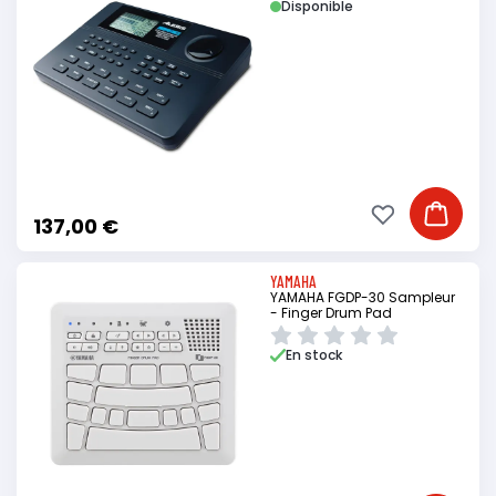
Disponible
Ajouter à ma li
Ajouter
137,00 €
YAMAHA
YAMAHA FGDP-30 Sampleur
- Finger Drum Pad
En stock