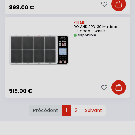
Ajouter à ma li
Ajouter
898,00 €
ROLAND
ROLAND SPD-30 Multipad
Octapad - White
Disponible
Ajouter à ma li
Ajouter
919,00 €
Précédent
1
2
Suivant