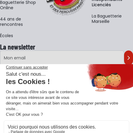
Baguetterie Shop
Licenciés
Online
La Baguetterie
44 ans de
Marseille
rencontres
Écoles
La newsletter
Adresse e-mail
M'
En vous inscrivant à notre newsletter, vous acceptez notre
politique de
confidentialité
.
Retrouvons-nous sur