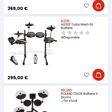
Ajouter à ma li
Ajouter
369,00 €
ALESIS
ALESIS Turbo Mesh Kit
Batterie
Disponible
Ajouter à ma li
Ajouter
295,00 €
ROLAND
ROLAND TD02K Batterie V-
Drums
En stock