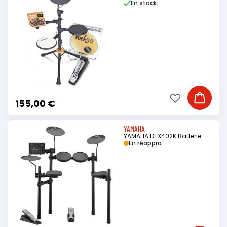
En stock
Ajouter à ma li
Ajouter
155,00 €
YAMAHA
YAMAHA DTX402K Batterie
En réappro