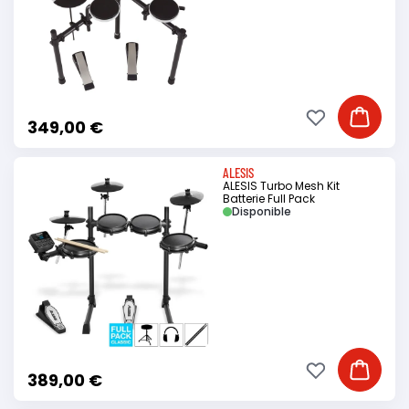
Ajouter à ma li
Ajouter
349,00 €
ALESIS
ALESIS Turbo Mesh Kit
Batterie Full Pack
Disponible
Ajouter à ma li
Ajouter
389,00 €