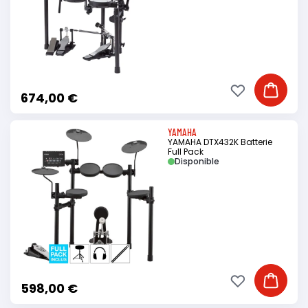
Ajouter à ma li
Ajouter
674,00 €
YAMAHA
YAMAHA DTX432K Batterie
Full Pack
Disponible
Ajouter à ma li
Ajouter
598,00 €