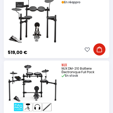
En réappro
Ajouter à ma li
Ajouter
519,00 €
NUX
NUX DM-210 Batterie
Électronique Full Pack
En stock