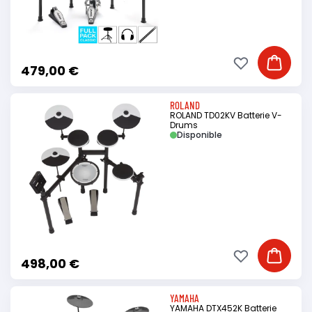
Ajouter à ma li
Ajouter
479,00 €
ROLAND
ROLAND TD02KV Batterie V-
Drums
Disponible
Ajouter à ma li
Ajouter
498,00 €
YAMAHA
YAMAHA DTX452K Batterie