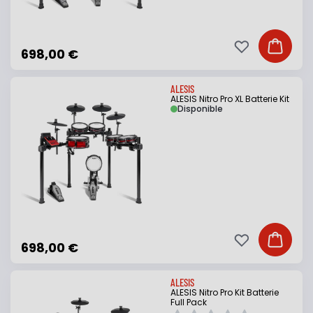
Ajouter à ma li
Ajouter
698,00 €
ALESIS
ALESIS Nitro Pro XL Batterie Kit
Disponible
Ajouter à ma li
Ajouter
698,00 €
ALESIS
ALESIS Nitro Pro Kit Batterie
Full Pack