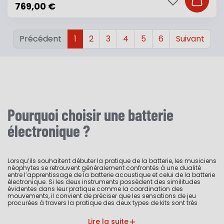
Ajouter à ma li
Ajouter
769,00 €
Précédent
1
2
3
4
5
6
Suivant
Pourquoi choisir une batterie
électronique ?
Lorsqu’ils souhaitent débuter la pratique de la batterie, les musiciens
néophytes se retrouvent généralement confrontés à une dualité
entre l’apprentissage de la batterie acoustique et celui de la batterie
électronique. Si les deux instruments possèdent des similitudes
évidentes dans leur pratique comme la coordination des
mouvements, il convient de préciser que les sensations de jeu
procurées à travers la pratique des deux types de kits sont très
différentes. Le rendu sonore et le toucher sont spécifiques, ce qui
demande un entraînement distinct pour se familiariser avec ces
Lire la suite
deux grandes catégories de batteries. D’un côté, certains puristes