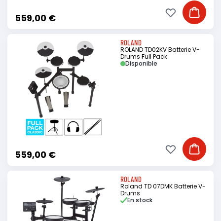
Ajouter à ma li
Ajouter
559,00 €
ROLAND
ROLAND TD02KV Batterie V-
Drums Full Pack
Disponible
Ajouter à ma li
Ajouter
559,00 €
ROLAND
Roland TD 07DMK Batterie V-
Drums
En stock