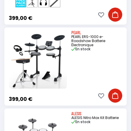
Ajouter à ma li
Ajouter
399,00 €
PEARL
PEARL ERS-1000 e-
Roadshow Batterie
Électronique
En stock
Ajouter à ma li
Ajouter
399,00 €
ALESIS
ALESIS Nitro Max Kit Batterie
En stock