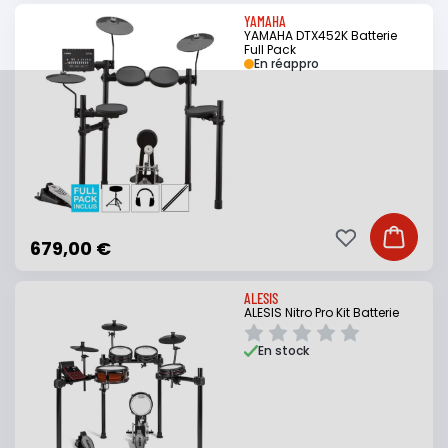
YAMAHA
YAMAHA DTX452K Batterie
Full Pack
En réappro
Ajouter à ma li
Ajouter
679,00 €
ALESIS
ALESIS Nitro Pro Kit Batterie
En stock