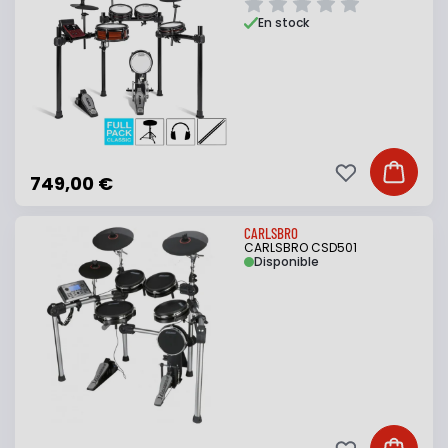
En stock
Ajouter à ma li
Ajouter
749,00 €
CARLSBRO
CARLSBRO CSD501
Disponible