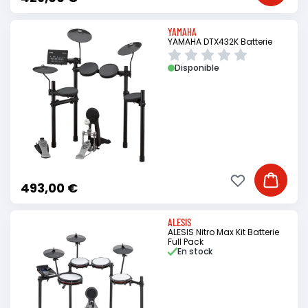
YAMAHA
YAMAHA DTX432K Batterie
Disponible
Ajouter à ma li
Ajouter
493,00 €
ALESIS
ALESIS Nitro Max Kit Batterie
Full Pack
En stock