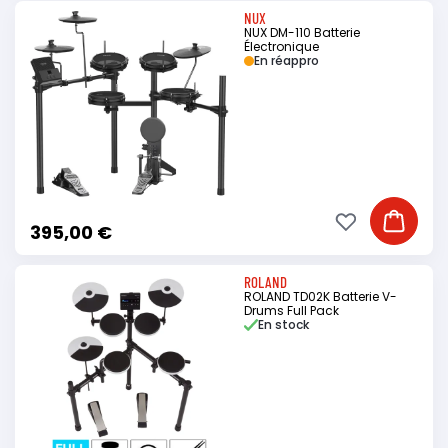
NUX
NUX DM-110 Batterie
Électronique
En réappro
Ajouter à ma li
Ajouter
395,00 €
ROLAND
ROLAND TD02K Batterie V-
Drums Full Pack
En stock