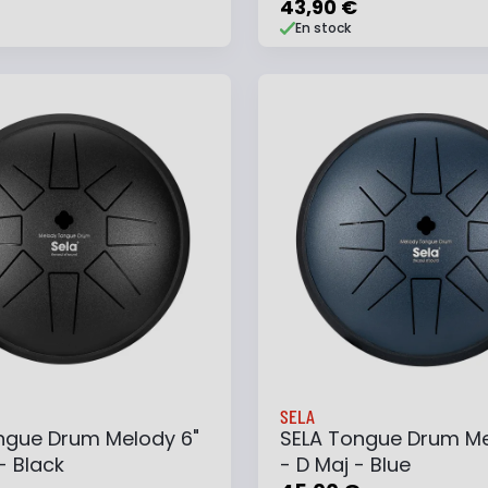
Navy Blue
43,90 €
En stock
 au panier
Ajouter à ma liste
Ajouter au panier
Ajouter à ma list
SELA
ngue Drum Melody 6"
SELA Tongue Drum Me
- Black
- D Maj - Blue