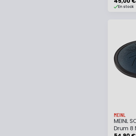
45,00 €
En stock
Ajouter
MEINL
MEINL S
Drum 8 
Mineur 
54,90 €