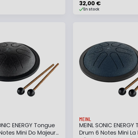
32,00 €
En stock
 au panier
Ajouter à ma liste
Ajouter au panier
Ajouter à ma list
MEINL
ONIC ENERGY Tongue
MEINL SONIC ENERGY 
Notes Mini Do Majeur
Drum 6 Notes Mini La 