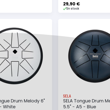
- Dark Green Germ of
29,90 €
En stock
 au panier
Ajouter à ma liste
Ajouter au panier
Ajouter à ma list
SELA
ngue Drum Melody 6"
SELA Tongue Drum M
- White
5.5" - A5 - Blue