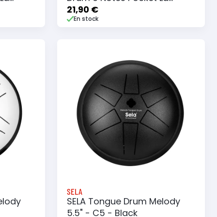
Majeur - Purple
21,90 €
En stock
e
Ajouter au panier
Ajouter à ma liste
SELA
elody
SELA Tongue Drum Melody
5.5" - C5 - Black