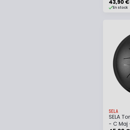
- Black
43,90 €
En stock
Ajouter
SELA
SELA To
- C Maj 