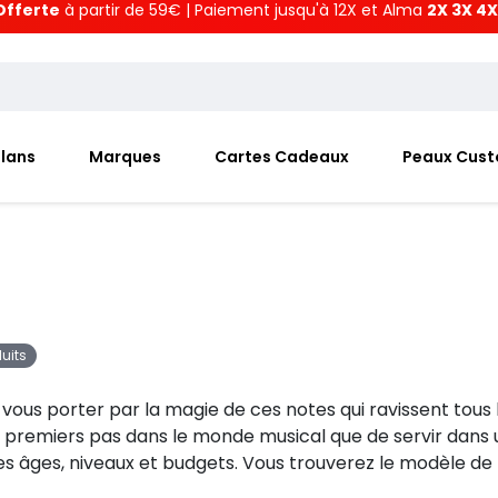
Offerte
à partir de 59€ | Paiement jusqu'à 12X et Alma
2X 3X 4X
Plans
Marques
Cartes Cadeaux
Peaux Cus
uits
vous porter par la magie de ces notes qui ravissent tous
s premiers pas dans le monde musical que de servir dans 
s âges, niveaux et budgets. Vous trouverez le modèle de 