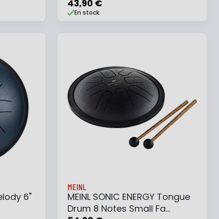
Gold
43,90 €
En stock
e
Ajouter au panier
Ajouter à ma liste
MEINL
lody 6"
MEINL SONIC ENERGY Tongue
Drum 8 Notes Small Fa