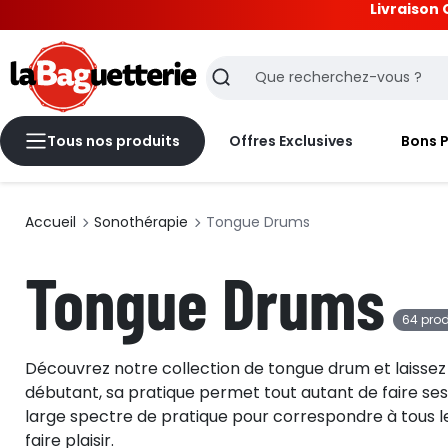
Livraison 
La Baguetterie
Recherche
Tous nos produits
Offres Exclusives
Bons 
Accueil
Sonothérapie
Tongue Drums
Tongue Drums
64 prod
Découvrez notre collection de tongue drum et laissez 
débutant, sa pratique permet tout autant de faire se
large spectre de pratique pour correspondre à tous le
faire plaisir.