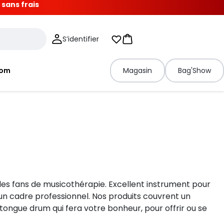
 sans frais
S’identifier
Mes listes d'envies
Panier
tom
Magasin
Bag'Show
 les fans de musicothérapie. Excellent instrument pour
un cadre professionnel. Nos produits couvrent un
tongue drum qui fera votre bonheur, pour offrir ou se