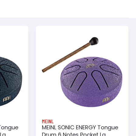
MEINL
Tongue
MEINL SONIC ENERGY Tongue
La
Drum 6 Notes Pocket La