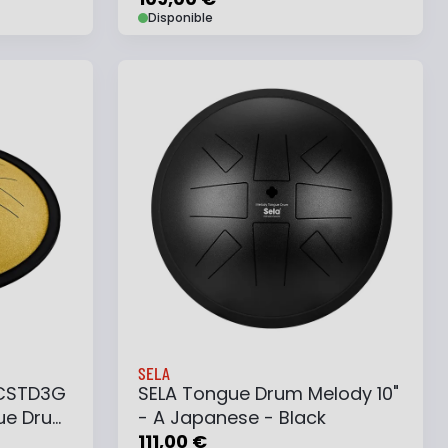
Disponible
e
Ajouter au panier
Ajouter à ma liste
SELA
 CSTD3G
SELA Tongue Drum Melody 10"
ue Drum
- A Japanese - Black
8 Notes,
111,00 €