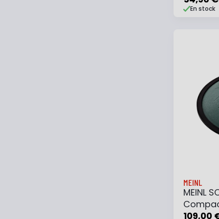
En stock
Ajouter
MEINL
MEINL S
Compact
10" Si M
109,00 