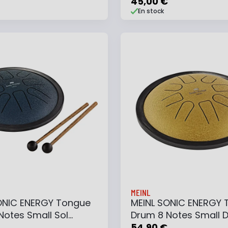
45,00 €
En stock
 au panier
Ajouter à ma liste
Ajouter au panier
Ajouter à ma list
MEINL
ONIC ENERGY Tongue
MEINL SONIC ENERGY 
Notes Small Sol
Drum 8 Notes Small 
- Navy Blue
Mineur - Gold
54,90 €