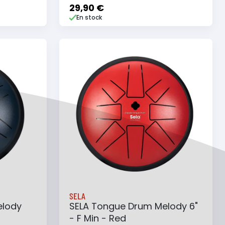
29,90 €
En stock
e
Ajouter au panier
Ajouter à ma liste
SELA
elody
SELA Tongue Drum Melody 6"
- F Min - Red