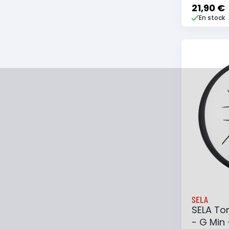
Majeur 
21,90 €
En stock
Life
Ajouter
SELA
SELA To
- G Min 