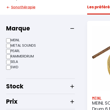
Les préféré
Sonothérapie
Marque
MEINL
METAL SOUNDS
PEARL
RAMMERDRUM
SELA
SWD
Stock
MEINL
Prix
MEINL S
Drum 6 