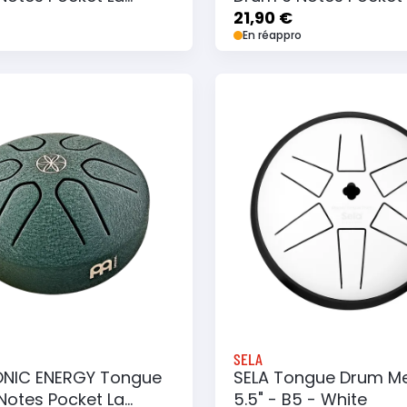
- Gold
Majeur - Navy Blue
21,90 €
En réappro
 au panier
Ajouter à ma liste
Ajouter au panier
Ajouter à ma list
SELA
ONIC ENERGY Tongue
SELA Tongue Drum M
Notes Pocket La
5.5" - B5 - White