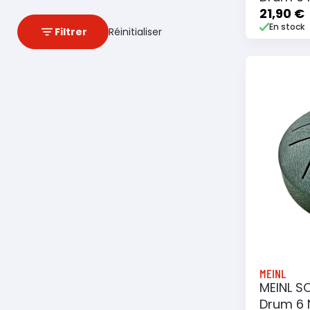
Majeur 
21,90 €
En stock
Filtrer
Réinitialiser
Ajouter
MEINL
MEINL S
Drum 6 