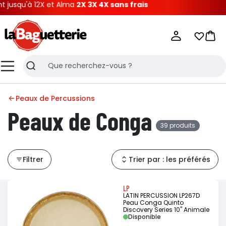
12X et Alma
2X 3X 4X sans frais
La Baguetterie
Mes list
Pani
Menu
Recherche
Peaux de Percussions
Peaux de Conga
39 produits
Filtrer
Trier par : les préférés
LP
LATIN PERCUSSION LP267D
Peau Conga Quinto
Discovery Series 10" Animale
Disponible