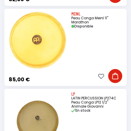
MEINL
Peau Conga Meinl 11"
Marathon
Disponible
Ajouter à ma li
Ajouter
85,00 €
LP
LATIN PERCUSSION LP274C
Peau Conga LP12 1/2"
Animale Giovanni
En stock