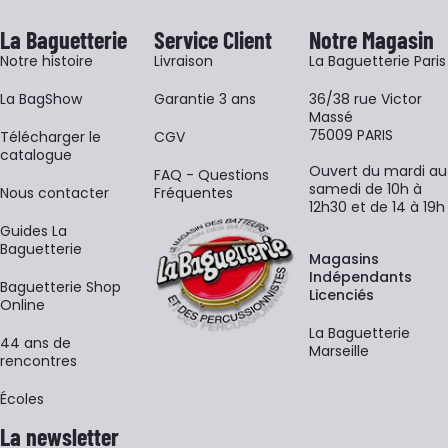
La Baguetterie
Service Client
Notre Magasin
Notre histoire
Livraison
La Baguetterie Paris
La BagShow
Garantie 3 ans
36/38 rue Victor
Massé
75009 PARIS
​Télécharger le
CGV
catalogue
Ouvert du mardi au
FAQ - Questions
samedi de 10h à
Nous contacter
Fréquentes
12h30 et de 14 à 19h
Guides La
Baguetterie
Magasins
Indépendants
Baguetterie Shop
Licenciés
Online
La Baguetterie
44 ans de
Marseille
rencontres
Écoles
La newsletter