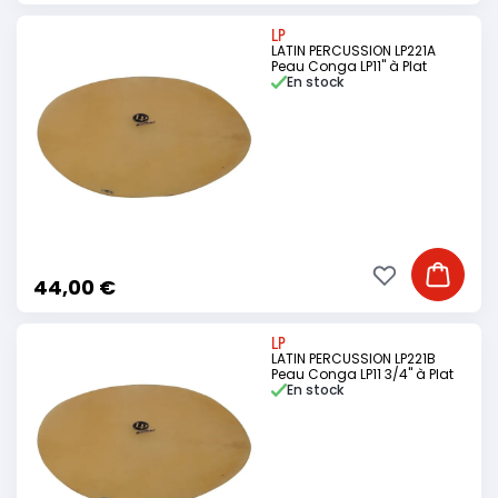
LP
LATIN PERCUSSION LP221A
Peau Conga LP11" à Plat
En stock
Ajouter à ma li
Ajouter
44,00 €
LP
LATIN PERCUSSION LP221B
Peau Conga LP11 3/4" à Plat
En stock