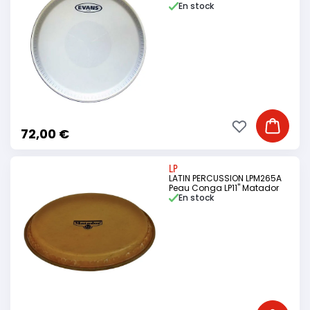
En stock
Ajouter à ma li
Ajouter
72,00 €
LP
LATIN PERCUSSION LPM265A
Peau Conga LP11" Matador
En stock