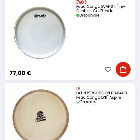
EVANS
Peau Conga EVANS 11" Tri-
Center - Col Etendu
Disponible
Ajouter à ma li
Ajouter
77,00 €
LP
LATIN PERCUSSION LPA640B
Peau Conga LP11" Aspire
En stock