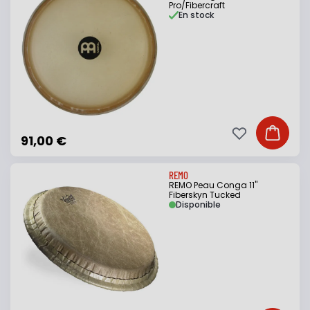
Pro/Fibercraft
En stock
Ajouter à ma li
Ajouter
91,00 €
REMO
REMO Peau Conga 11"
Fiberskyn Tucked
Disponible