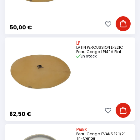
Ajouter à ma li
Ajouter
50,00 €
LP
LATIN PERCUSSION LP221C
Peau Conga LP14" à Plat
En stock
Ajouter à ma li
Ajouter
62,50 €
EVANS
Peau Conga EVANS 12 1/2"
Tri-Center