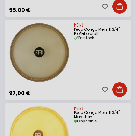
Ajouter à ma li
Ajouter
95,00 €
MEINL
Peau Conga Meinl 11 3/4"
Pro/Fibercraft
En stock
Ajouter à ma li
Ajouter
97,00 €
MEINL
Peau Conga Meinl 11 3/4"
Marathon
Disponible