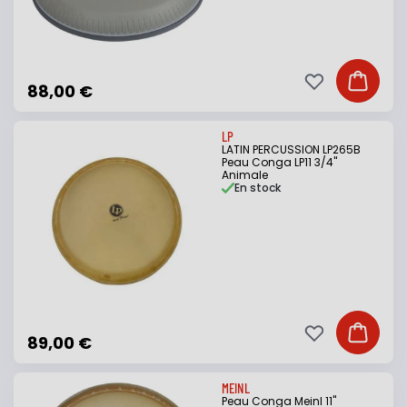
Ajouter à ma li
Ajouter
88,00 €
LP
LATIN PERCUSSION LP265B
Peau Conga LP11 3/4"
Animale
En stock
Ajouter à ma li
Ajouter
89,00 €
MEINL
Peau Conga Meinl 11"