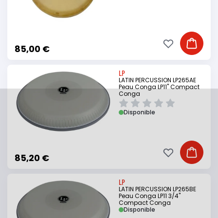
Ajouter à ma li
Ajouter
85,00 €
LP
LATIN PERCUSSION LP265AE
Peau Conga LP11" Compact
Conga
Disponible
Ajouter à ma li
Ajouter
85,20 €
LP
LATIN PERCUSSION LP265BE
Peau Conga LP11 3/4"
Compact Conga
Disponible