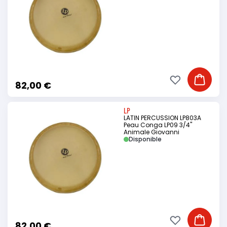
Ajouter à ma li
Ajouter
82,00 €
LP
LATIN PERCUSSION LP803A
Peau Conga LP09 3/4"
Animale Giovanni
Disponible
Ajouter à ma li
Ajouter
82,00 €