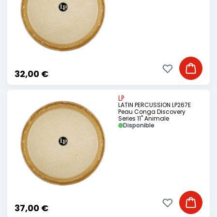
Ajouter à ma li
Ajouter
32,00 €
LP
LATIN PERCUSSION LP267E
Peau Conga Discovery
Series 11" Animale
Disponible
Ajouter à ma li
Ajouter
37,00 €