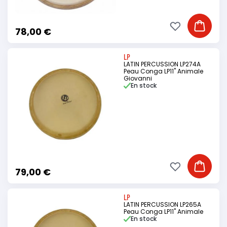
Ajouter à ma li
Ajouter
78,00 €
LP
LATIN PERCUSSION LP274A
Peau Conga LP11" Animale
Giovanni
En stock
Ajouter à ma li
Ajouter
79,00 €
LP
LATIN PERCUSSION LP265A
Peau Conga LP11" Animale
En stock