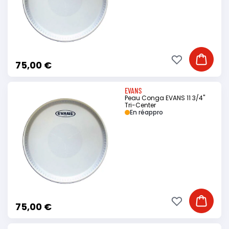
Ajouter à ma li
Ajouter
75,00 €
EVANS
Peau Conga EVANS 11 3/4"
Tri-Center
En réappro
Ajouter à ma li
Ajouter
75,00 €