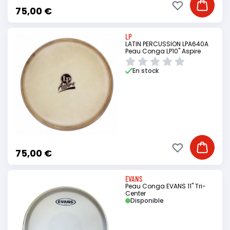
Ajouter à ma li
Ajouter
75,00 €
LP
LATIN PERCUSSION LPA640A
Peau Conga LP10" Aspire
En stock
Ajouter à ma li
Ajouter
75,00 €
EVANS
Peau Conga EVANS 11" Tri-
Center
Disponible