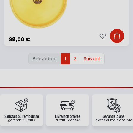
Ajouter à ma li
Ajouter
98,00 €
Précédent
1
2
Suivant
Satisfait ou remboursé
Livraison offerte
Garantie 3 ans
garantie 30 jours
à partir de 59€
pièces et main d'oeuvre