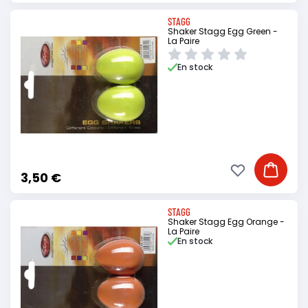
STAGG
Shaker Stagg Egg Green -
La Paire
En stock
Ajouter à ma li
Ajouter
3,50 €
STAGG
Shaker Stagg Egg Orange -
La Paire
En stock