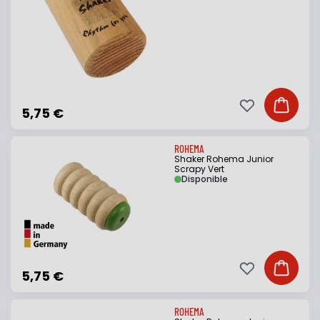
Ajouter à ma li
Ajouter
5,75 €
ROHEMA
Shaker Rohema Junior
Scrapy Vert
Disponible
Ajouter à ma li
Ajouter
5,75 €
ROHEMA