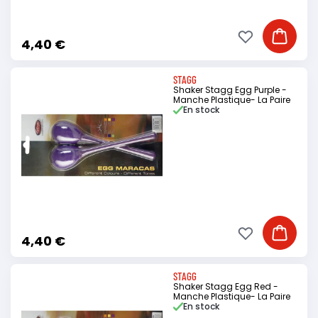
Ajouter à ma li
Ajouter
4,40 €
STAGG
Shaker Stagg Egg Purple -
Manche Plastique- La Paire
En stock
Ajouter à ma li
Ajouter
4,40 €
STAGG
Shaker Stagg Egg Red -
Manche Plastique- La Paire
En stock