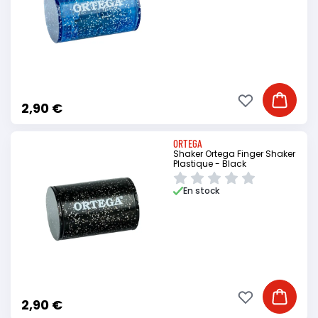
Ajouter à ma li
Ajouter
2,90 €
ORTEGA
Shaker Ortega Finger Shaker
Plastique - Black
En stock
Ajouter à ma li
Ajouter
2,90 €