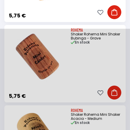
Ajouter à ma li
Ajouter
5,75 €
ROHEMA
Shaker Rohema Mini Shaker
Bubinga - Grave
En stock
Ajouter à ma li
Ajouter
5,75 €
ROHEMA
Shaker Rohema Mini Shaker
Acacia - Medium
En stock