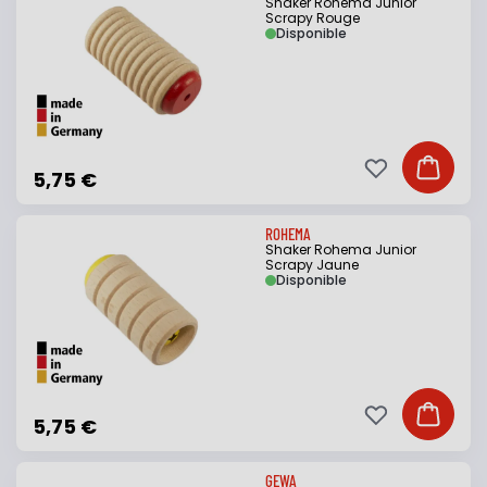
Shaker Rohema Junior
Scrapy Rouge
Disponible
Ajouter à ma li
Ajouter
5,75 €
ROHEMA
Shaker Rohema Junior
Scrapy Jaune
Disponible
Ajouter à ma li
Ajouter
5,75 €
GEWA