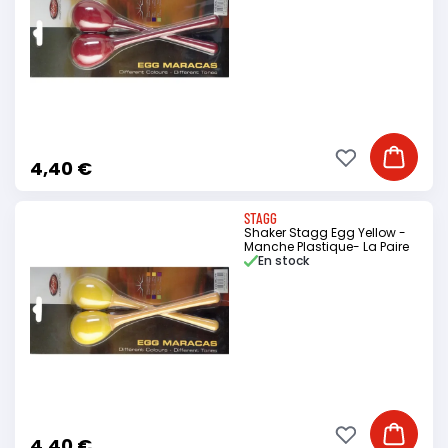
Ajouter à ma li
Ajouter
4,40 €
STAGG
Shaker Stagg Egg Yellow -
Manche Plastique- La Paire
En stock
Ajouter à ma li
Ajouter
4,40 €