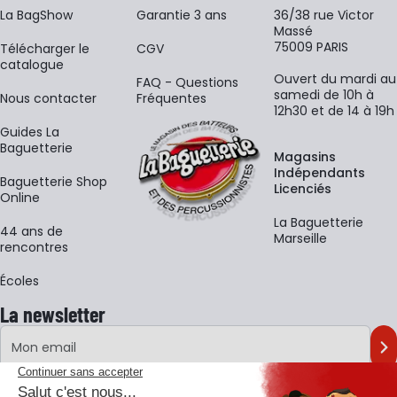
La BagShow
Garantie 3 ans
36/38 rue Victor
Massé
75009 PARIS
​Télécharger le
CGV
catalogue
Ouvert du mardi au
FAQ - Questions
samedi de 10h à
Nous contacter
Fréquentes
12h30 et de 14 à 19h
Guides La
Baguetterie
Magasins
Indépendants
Baguetterie Shop
Licenciés
Online
La Baguetterie
44 ans de
Marseille
rencontres
Écoles
La newsletter
Adresse e-mail
M'
En vous inscrivant à notre newsletter, vous acceptez notre
politique de
confidentialité
.