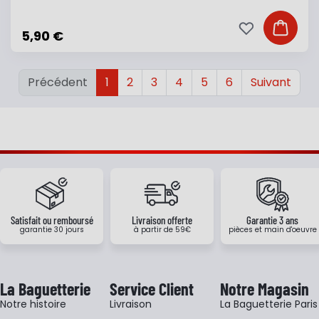
Ajouter à ma li
Ajouter
5,90 €
Précédent
1
2
3
4
5
6
Suivant
Satisfait ou remboursé
Livraison offerte
Garantie 3 ans
garantie 30 jours
à partir de 59€
pièces et main d'oeuvre
La Baguetterie
Service Client
Notre Magasin
Notre histoire
Livraison
La Baguetterie Paris