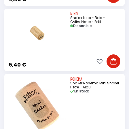
NINO
Shaker Nino - Bois -
Cylindrique - Petit
Disponible
Ajouter à ma li
Ajouter
5,40 €
ROHEMA
Shaker Rohema Mini Shaker
Hetre - Aigu
En stock