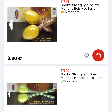
STAGG
Shaker Stagg Egg Yellow -
Manche Bois - La Paire
En réappro
Ajouter à ma li
Ajouter
3,90 €
STAGG
Shaker Stagg Egg Green -
Manche Plastique- La Paire
En stock