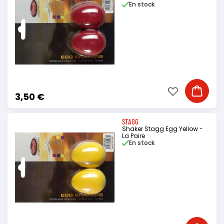
En stock
Ajouter à ma li
Ajouter
3,50 €
STAGG
Shaker Stagg Egg Yellow -
La Paire
En stock