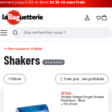
squ'à 12X et Alma
2X 3X 4X sans frais
La Baguetterie
Mes list
Pani
Menu
Recherche
Percussions à Main
Shakers
123 produits
Filtrer
Trier par : les préférés
ORTEGA
Shaker Ortega Finger Shaker
Plastique - Blue
En stock