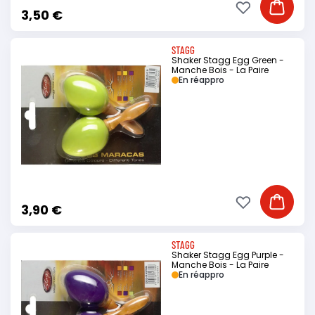
Ajouter à ma li
Ajouter
3,50 €
STAGG
Shaker Stagg Egg Green -
Manche Bois - La Paire
En réappro
Ajouter à ma li
Ajouter
3,90 €
STAGG
Shaker Stagg Egg Purple -
Manche Bois - La Paire
En réappro