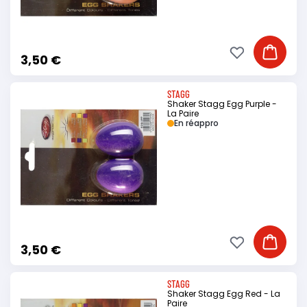
Ajouter à ma li
Ajouter
3,50 €
STAGG
Shaker Stagg Egg Purple -
La Paire
En réappro
Ajouter à ma li
Ajouter
3,50 €
STAGG
Shaker Stagg Egg Red - La
Paire