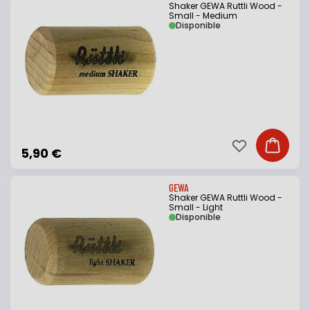
Shaker GEWA Ruttli Wood -
Small - Medium
Disponible
Ajouter à ma li
Ajouter
5,90 €
GEWA
Shaker GEWA Ruttli Wood -
Small - Light
Disponible