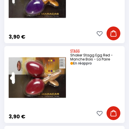
Ajouter à ma li
Ajouter
3,90 €
STAGG
Shaker Stagg Egg Red -
Manche Bois - La Paire
En réappro
Ajouter à ma li
Ajouter
3,90 €