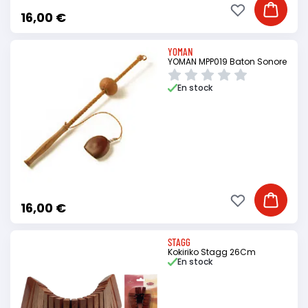
Ajouter à ma li
Ajouter
16,00 €
YOMAN
YOMAN MPP019 Baton Sonore
En stock
Ajouter à ma li
Ajouter
16,00 €
STAGG
Kokiriko Stagg 26Cm
En stock