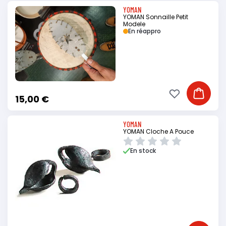
YOMAN
YOMAN Sonnaille Petit
Modele
En réappro
Ajouter à ma li
Ajouter
15,00 €
YOMAN
YOMAN Cloche A Pouce
En stock