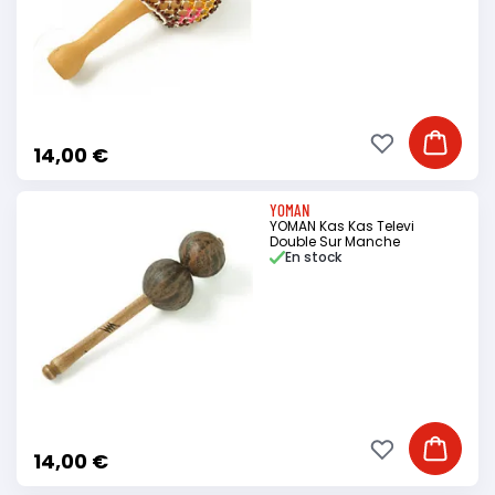
Ajouter à ma li
Ajouter
14,00 €
YOMAN
YOMAN Kas Kas Televi
Double Sur Manche
En stock
Ajouter à ma li
Ajouter
14,00 €