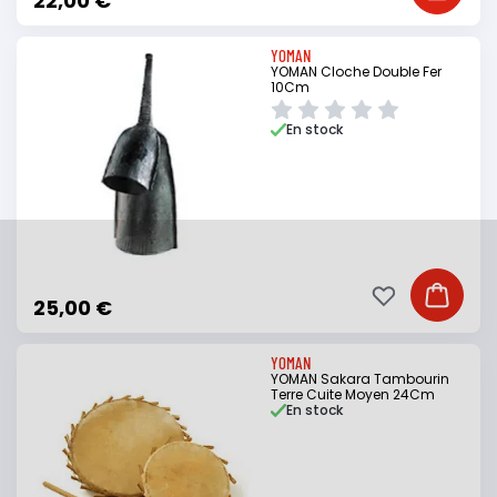
22,00 €
YOMAN
YOMAN Cloche Double Fer
10Cm
En stock
Ajouter à ma li
Ajouter
25,00 €
YOMAN
YOMAN Sakara Tambourin
Terre Cuite Moyen 24Cm
En stock