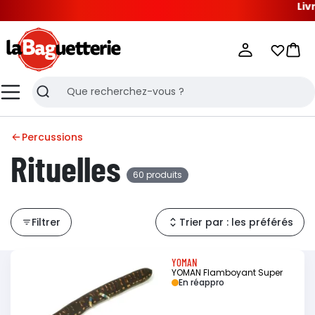
Livraison Of
La Baguetterie
Mes list
Pani
Menu
Recherche
Percussions
Rituelles
60 produits
Filtrer
Trier par : les préférés
YOMAN
YOMAN Flamboyant Super
En réappro