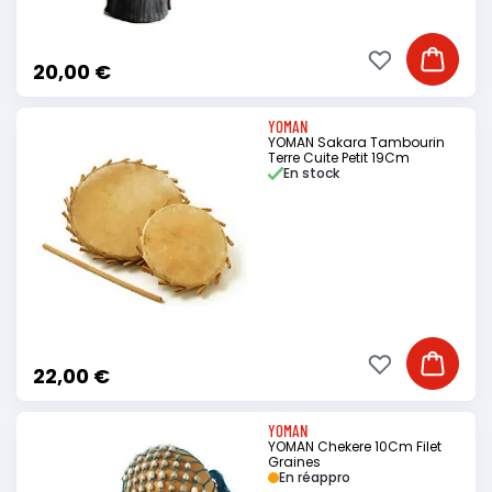
Ajouter à ma li
Ajouter
20,00 €
YOMAN
YOMAN Sakara Tambourin
Terre Cuite Petit 19Cm
En stock
Ajouter à ma li
Ajouter
22,00 €
YOMAN
YOMAN Chekere 10Cm Filet
Graines
En réappro