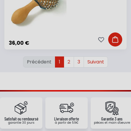
Ajouter à ma li
Ajouter
36,00 €
Précédent
1
2
3
Suivant
Satisfait ou remboursé
Livraison offerte
Garantie 3 ans
garantie 30 jours
à partir de 59€
pièces et main d'oeuvre