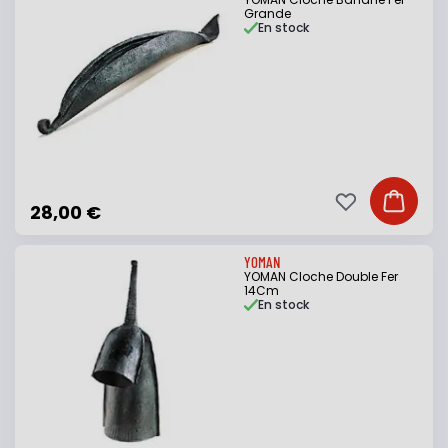
Grande
En stock
Ajouter à ma li
Ajouter
28,00 €
YOMAN
YOMAN Cloche Double Fer
14Cm
En stock