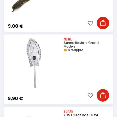
Ajouter à ma li
Ajouter
9,00 €
MEINL
Sonnaille Meinl Grand
Modele
En réappro
Ajouter à ma li
Ajouter
9,90 €
YOMAN
YOMAN Kas Kas Televi