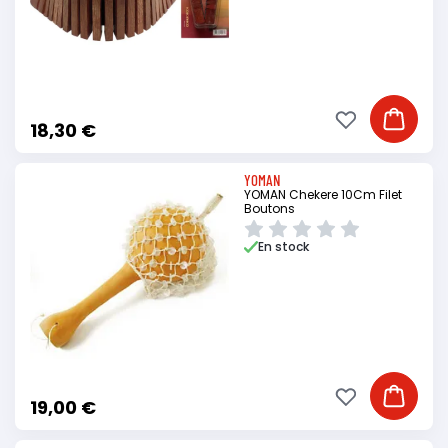
Ajouter à ma li
Ajouter
18,30 €
YOMAN
YOMAN Chekere 10Cm Filet
Boutons
En stock
Ajouter à ma li
Ajouter
19,00 €