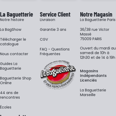
La Baguetterie
Service Client
Notre Magasin
Notre histoire
Livraison
La Baguetterie Paris
La BagShow
Garantie 3 ans
36/38 rue Victor
Massé
75009 PARIS
​Télécharger le
CGV
catalogue
Ouvert du mardi au
FAQ - Questions
samedi de 10h à
Nous contacter
Fréquentes
12h30 et de 14 à 19h
Guides La
Baguetterie
Magasins
Indépendants
Baguetterie Shop
Licenciés
Online
La Baguetterie
44 ans de
Marseille
rencontres
Écoles