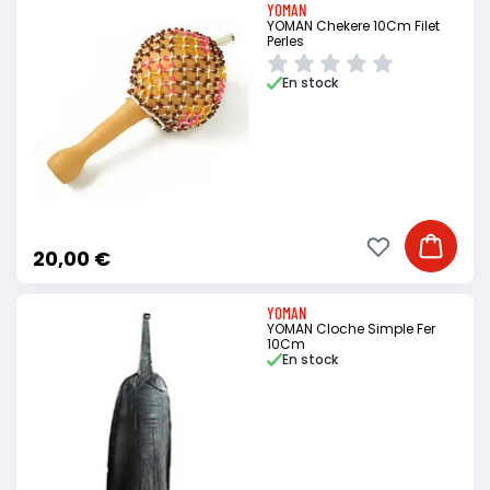
YOMAN
YOMAN Chekere 10Cm Filet
Perles
En stock
Ajouter à ma li
Ajouter
20,00 €
YOMAN
YOMAN Cloche Simple Fer
10Cm
En stock