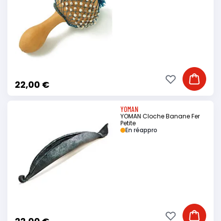
Ajouter à ma li
Ajouter
22,00 €
YOMAN
YOMAN Cloche Banane Fer
Petite
En réappro
Ajouter à ma li
Ajouter