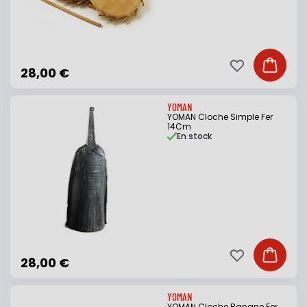
Ajouter à ma li
Ajouter
28,00 €
YOMAN
YOMAN Cloche Simple Fer
14Cm
En stock
Ajouter à ma li
Ajouter
28,00 €
YOMAN
YOMAN Cloche Banane Fer