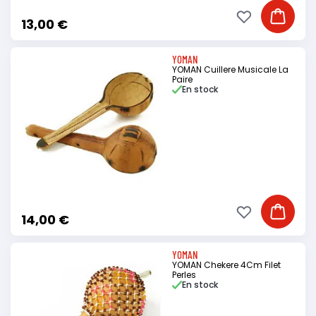
Ajouter à ma li
Ajouter
13,00 €
YOMAN
YOMAN Cuillere Musicale La
Paire
En stock
Ajouter à ma li
Ajouter
14,00 €
YOMAN
YOMAN Chekere 4Cm Filet
Perles
En stock