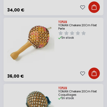
Ajouter à ma li
Ajouter
34,00 €
YOMAN
YOMAN Chekere 20Cm Filet
Perle
En stock
Ajouter à ma li
Ajouter
36,00 €
YOMAN
YOMAN Chekere 20Cm Filet
Coquillages
En stock