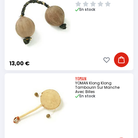
En stock
Ajouter à ma li
Ajouter
13,00 €
YOMAN
YOMAN Klong Klong
Tambourin Sur Manche
Avec Billes
En stock