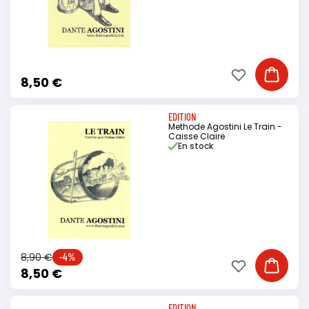
Ajouter à ma li
Ajouter
8,50 €
EDITION
Methode Agostini Le Train -
Caisse Claire
En stock
8,90 €
-4%
Ajouter à ma li
Ajouter
8,50 €
EDITION