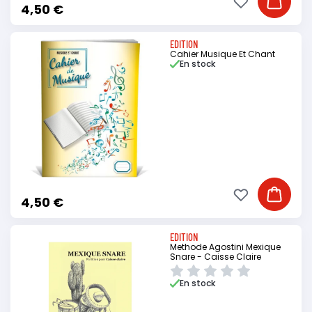
Ajouter à ma li
Ajouter
4,50 €
EDITION
Cahier Musique Et Chant
En stock
Ajouter à ma li
Ajouter
4,50 €
EDITION
Methode Agostini Mexique
Snare - Caisse Claire
En stock