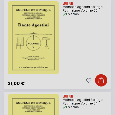
EDITION
Methode Agostini Solfege
Rythmique Volume 05
En stock
Ajouter à ma li
Ajouter
21,00 €
EDITION
Methode Agostini Solfege
Rythmique Volume 04
En stock