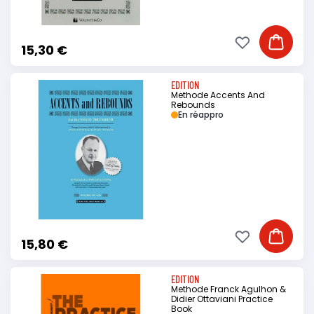
Ajouter à ma li
Ajouter
15,30 €
EDITION
Methode Accents And
Rebounds
En réappro
Ajouter à ma li
Ajouter
15,80 €
EDITION
Methode Franck Agulhon &
Didier Ottaviani Practice
Book