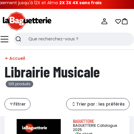
usqu'à 12X et Alma
2X 3X 4X sans frais
La Baguetterie
Mes list
Pani
Menu
Recherche
Accueil
Librairie Musicale
105 produits
Filtrer
Trier par : les préférés
BAGUETTERIE
BAGUETTERIE Catalogue
2025
En stock