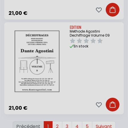
Ajouter à ma li
Ajouter
21,00 €
EDITION
Methode Agostini
Dechiffrage Volume 09
En stock
Ajouter à ma li
Ajouter
21,00 €
Précédent
1
2
3
4
5
Suivant