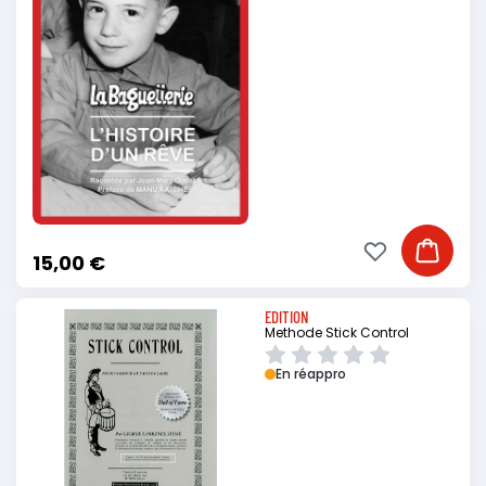
Ajouter à ma li
Ajouter
15,00 €
EDITION
Methode Stick Control
En réappro