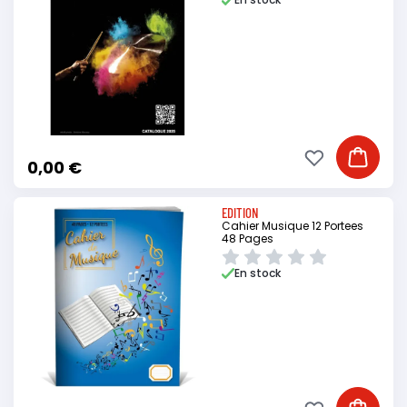
Ajouter à ma li
Ajouter
0,00 €
EDITION
Cahier Musique 12 Portees
48 Pages
En stock