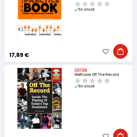
En stock
Ajouter à ma li
Ajouter
17,89 €
EDITION
Methode Off The Record
En stock