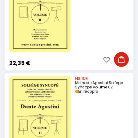
Ajouter à ma li
Ajouter
22,35 €
EDITION
Methode Agostini Solfege
Syncope Volume 02
En réappro