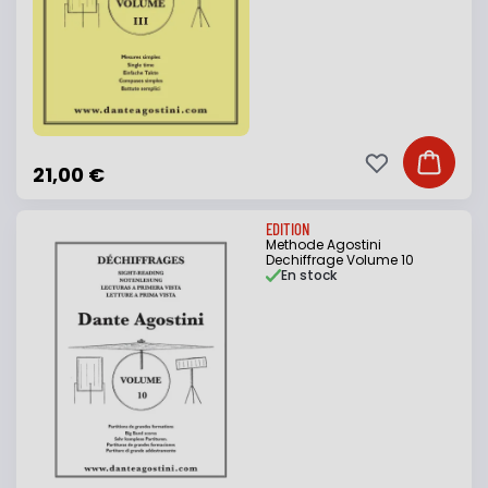
Ajouter à ma li
Ajouter
21,00 €
EDITION
Methode Agostini
Dechiffrage Volume 10
En stock