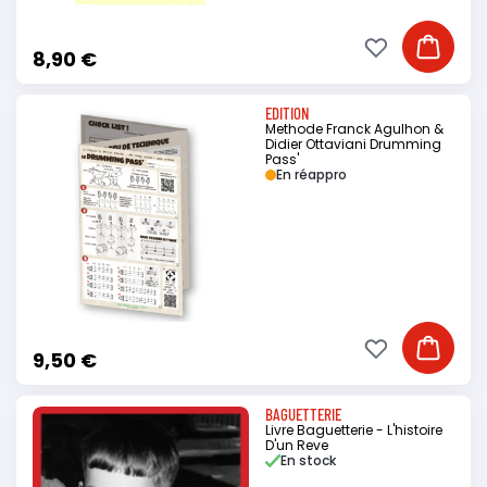
Ajouter à ma li
Ajouter
8,90 €
EDITION
Methode Franck Agulhon &
Didier Ottaviani Drumming
Pass'
En réappro
Ajouter à ma li
Ajouter
9,50 €
BAGUETTERIE
Livre Baguetterie - L'histoire
D'un Reve
En stock