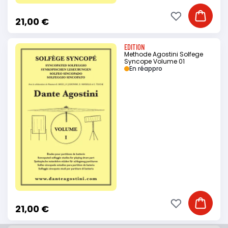
Ajouter à ma li
Ajouter
21,00 €
EDITION
Methode Agostini Solfege
Syncope Volume 01
En réappro
Ajouter à ma li
Ajouter
21,00 €