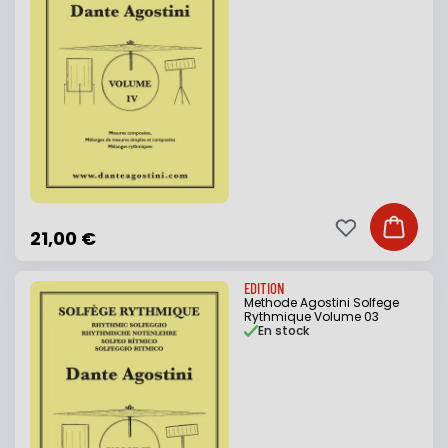
Ajouter à ma li
Ajouter
21,00 €
EDITION
Methode Agostini Solfege
Rythmique Volume 03
En stock