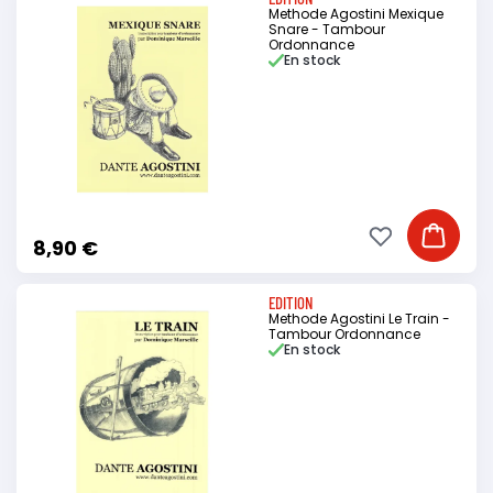
Methode Agostini Mexique
Snare - Tambour
Ordonnance
En stock
Ajouter à ma li
Ajouter
8,90 €
EDITION
Methode Agostini Le Train -
Tambour Ordonnance
En stock