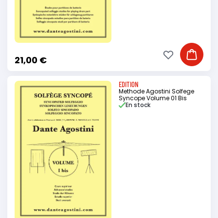
Ajouter à ma li
Ajouter
21,00 €
EDITION
Methode Agostini Solfege
Syncope Volume 01 Bis
En stock