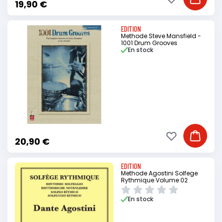
Ajouter à ma li
Ajouter
19,90 €
EDITION
Methode Steve Mansfield -
1001 Drum Grooves
En stock
Ajouter à ma li
Ajouter
20,90 €
EDITION
Methode Agostini Solfege
Rythmique Volume 02
En stock