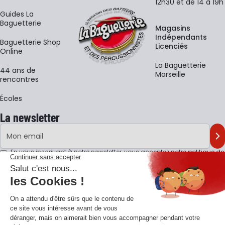
12h30 et de 14 à 19h
Guides La
Baguetterie
Magasins
Indépendants
Baguetterie Shop
Licenciés
Online
La Baguetterie
44 ans de
Marseille
rencontres
Écoles
La newsletter
Adresse e-mail
M'
En vous inscrivant à notre newsletter, vous acceptez notre
politique de
confidentialité
.
Retrouvons-nous sur