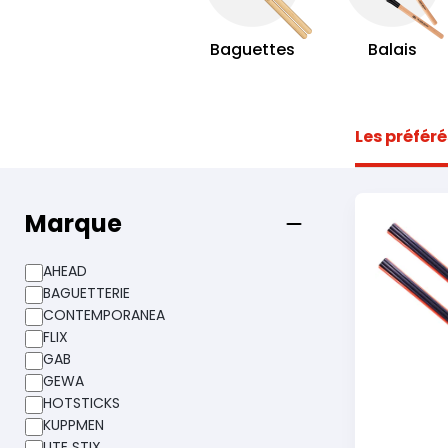
Baguettes
Balais
Les préféré
Marque
AHEAD
BAGUETTERIE
CONTEMPORANEA
FLIX
GAB
GEWA
HOTSTICKS
KUPPMEN
LITE STIX