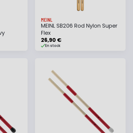
MEINL
MEINL SB206 Rod Nylon Super
vy
Flex
26,90 €
En stock
e
Ajouter au panier
Ajouter à ma liste