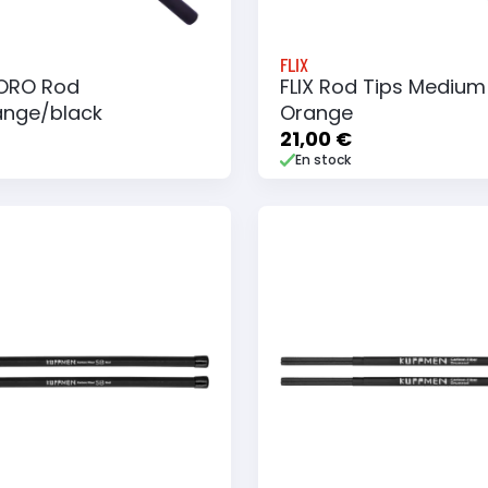
FLIX
RORO Rod
FLIX Rod Tips Medium 
nge/black
Orange
21,00 €
En stock
 au panier
Ajouter à ma liste
Ajouter au panier
Ajouter à ma list