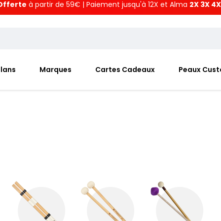
Offerte
à partir de 59€ | Paiement jusqu'à 12X et Alma
2X 3X 4X
Plans
Marques
Cartes Cadeaux
Peaux Cus