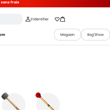
 sans frais
S’identifier
Mes listes d'envies
Panier
tom
Magasin
Bag'Show