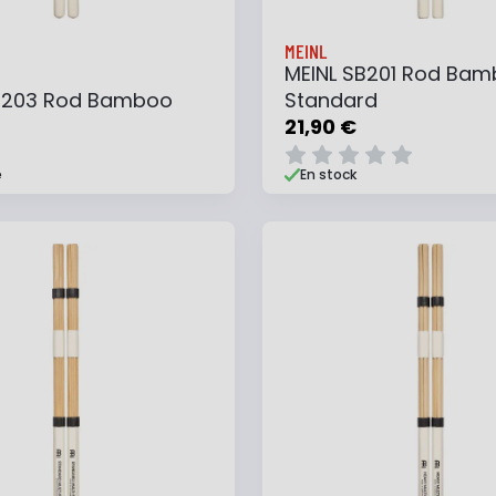
MEINL
MEINL SB201 Rod Ba
B203 Rod Bamboo
Standard
21,90 €
e
En stock
 au panier
Ajouter à ma liste
Ajouter au panier
Ajouter à ma list