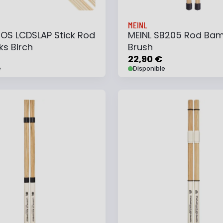
MEINL
OS LCDSLAP Stick Rod
MEINL SB205 Rod Ba
ks Birch
Brush
22,90 €
e
Disponible
 au panier
Ajouter à ma liste
Ajouter au panier
Ajouter à ma list