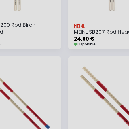
B200 Rod Birch
MEINL
rd
MEINL SB207 Rod Hea
24,90 €
e
Disponible
 au panier
Ajouter à ma liste
Ajouter au panier
Ajouter à ma list