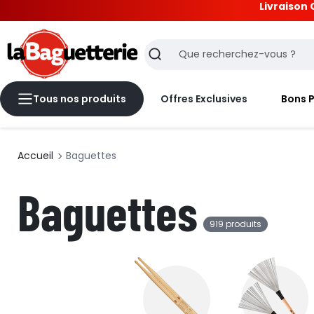
Livraison 
La Baguetterie
Recherche
Tous nos produits
Offres Exclusives
Bons 
Accueil
Baguettes
Baguettes
919 produits