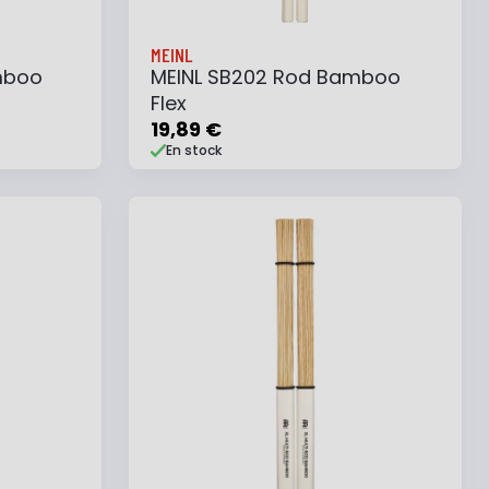
MEINL
mboo
MEINL SB202 Rod Bamboo
Flex
19,89 €
En stock
e
Ajouter au panier
Ajouter à ma liste