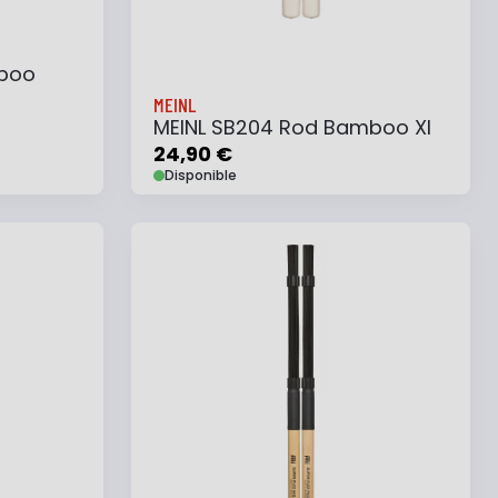
mboo
MEINL
MEINL SB204 Rod Bamboo Xl
24,90 €
Disponible
e
Ajouter au panier
Ajouter à ma liste