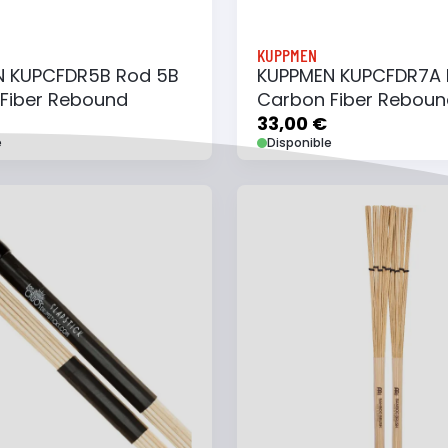
KUPPMEN
N KUPCFDR5B Rod 5B
KUPPMEN KUPCFDR7A 
Fiber Rebound
Carbon Fiber Reboun
33,00 €
e
Disponible
 au panier
Ajouter à ma liste
Ajouter au panier
Ajouter à ma list