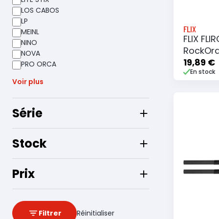
LOS CABOS
LP
FLIX
MEINL
FLIX FLI
NINO
RockOra
NOVA
19,89 €
PRO ORCA
En stock
Voir plus
Série
Ajouter
Stock
Prix
Filtrer
Réinitialiser