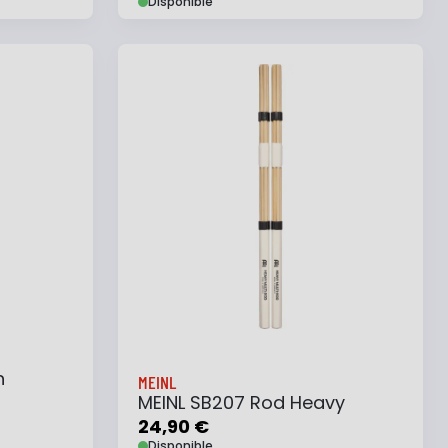
Disponible
e
Ajouter au panier
Ajouter à ma liste
h
MEINL
MEINL SB207 Rod Heavy
24,90 €
Disponible