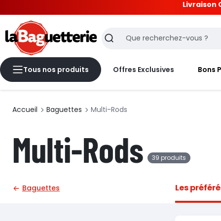
Livraison 
La Baguetterie
Recherche
Tous nos produits
Offres Exclusives
Bons 
Accueil
Baguettes
Multi-Rods
Multi-Rods
39 produits
Les préféré
Baguettes