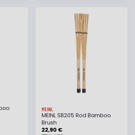
e
Ajouter au panier
Ajouter à ma liste
mboo
MEINL
MEINL SB205 Rod Bamboo
Brush
22,90 €