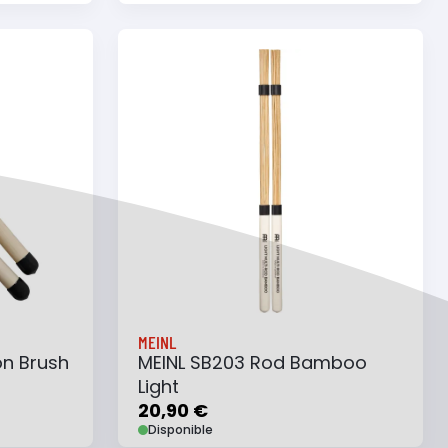
e
Ajouter au panier
Ajouter à ma liste
MEINL
on Brush
MEINL SB203 Rod Bamboo
Light
20,90 €
Disponible