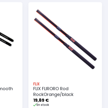
e
Ajouter au panier
Ajouter à ma liste
FLIX
mooth
FLIX FLIRORO Rod
RockOrange/black
19,89 €
En stock