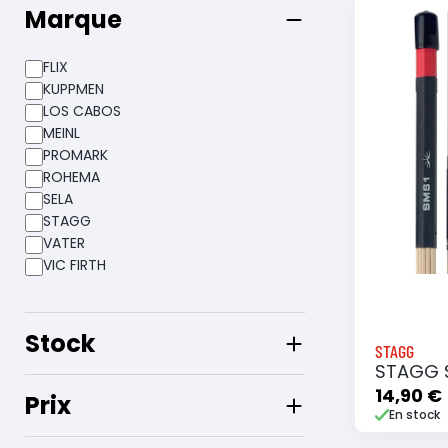
Marque
FLIX
KUPPMEN
LOS CABOS
MEINL
PROMARK
ROHEMA
SELA
STAGG
VATER
VIC FIRTH
Stock
STAGG
STAGG S
14,90 €
Prix
En stock