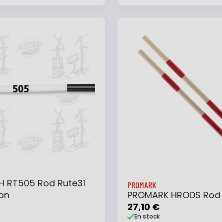
 au panier
Ajouter à ma liste
Ajouter au panier
Ajouter à ma list
TH RT505 Rod Rute31
PROMARK
lon
PROMARK HRODS Rod
27,10 €
En stock