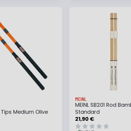
 au panier
Ajouter à ma liste
Ajouter au panier
Ajouter à ma list
MEINL
MEINL SB201 Rod Ba
 Tips Medium Olive
Standard
21,90 €