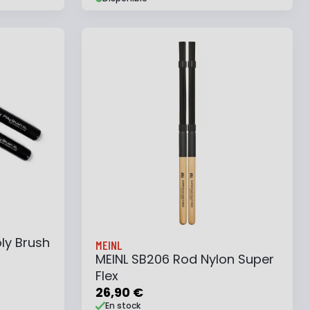
e
Ajouter au panier
Ajouter à ma liste
ly Brush
MEINL
MEINL SB206 Rod Nylon Super
Flex
26,90 €
En stock