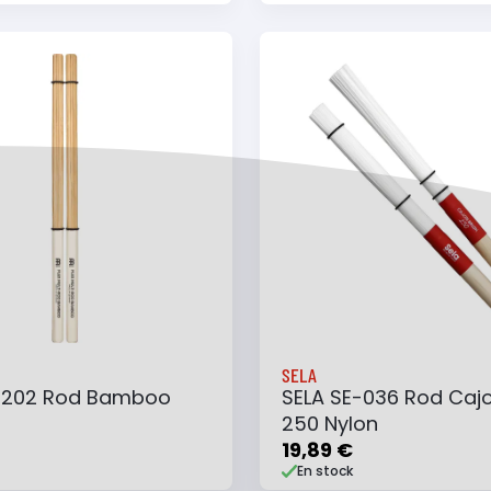
 au panier
Ajouter à ma liste
Ajouter au panier
Ajouter à ma list
SELA
B202 Rod Bamboo
SELA SE-036 Rod Caj
250 Nylon
19,89 €
En stock