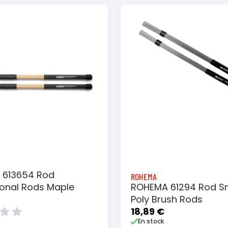
 au panier
Ajouter à ma liste
Ajouter au panier
Ajouter à ma list
 613654 Rod
ROHEMA
ional Rods Maple
ROHEMA 61294 Rod S
Poly Brush Rods
18,89 €
En stock