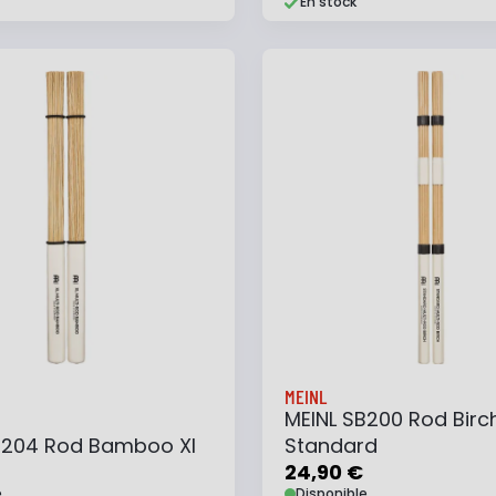
En stock
 au panier
Ajouter à ma liste
Ajouter au panier
Ajouter à ma list
MEINL
MEINL SB200 Rod Birc
B204 Rod Bamboo Xl
Standard
24,90 €
e
Disponible