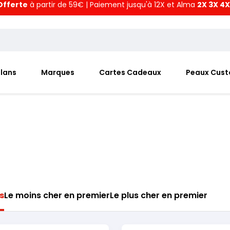
Offerte
à partir de 59€ | Paiement jusqu'à 12X et Alma
2X 3X 4X
Plans
Marques
Cartes Cadeaux
Peaux Cus
s
Le moins cher en premier
Le plus cher en premier