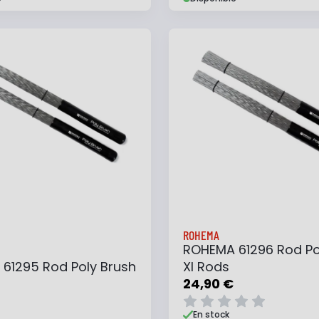
 au panier
Ajouter à ma liste
Ajouter au panier
Ajouter à ma list
ROHEMA
ROHEMA 61296 Rod Po
61295 Rod Poly Brush
Xl Rods
24,90 €
En stock