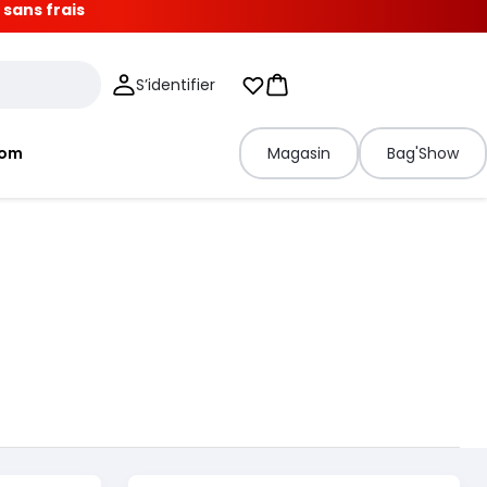
 sans frais
S’identifier
Mes listes d'envies
Panier
tom
Magasin
Bag'Show