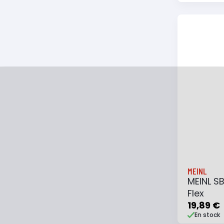
Ajouter
MEINL
MEINL S
Flex
19,89 €
En stock