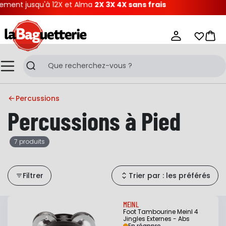
ent jusqu'à 12X et Alma
2X 3X 4X sans frais
La Baguetterie
Mes list
Pani
Menu
Recherche
Percussions
Percussions à Pied
7 produits
Filtrer
Trier par : les préférés
MEINL
Foot Tambourine Meinl 4
Jingles Externes - Abs
En réappro