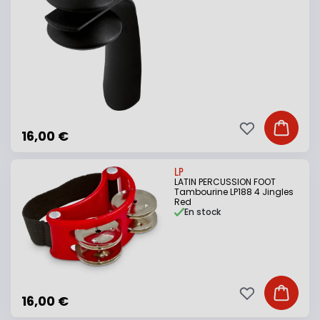
Ajouter à ma li
Ajouter
16,00 €
LP
LATIN PERCUSSION FOOT
Tambourine LP188 4 Jingles
Red
En stock
Ajouter à ma li
Ajouter
16,00 €