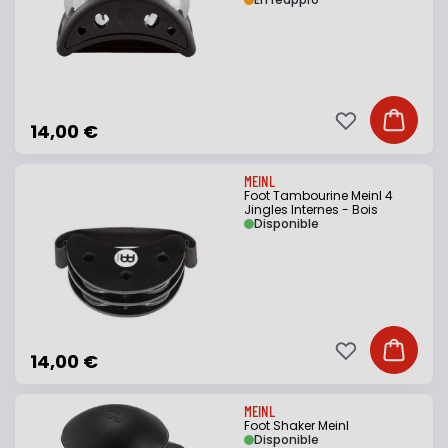
Ajouter à ma li
Ajouter
14,00 €
MEINL
Foot Tambourine Meinl 4
Jingles Internes - Bois
Disponible
Ajouter à ma li
Ajouter
14,00 €
MEINL
Foot Shaker Meinl
Disponible