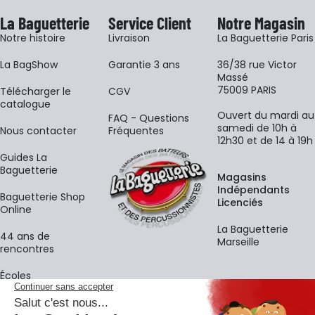
La Baguetterie
Service Client
Notre Magasin
Notre histoire
Livraison
La Baguetterie Paris
La BagShow
Garantie 3 ans
36/38 rue Victor
Massé
75009 PARIS
​Télécharger le
CGV
catalogue
Ouvert du mardi au
FAQ - Questions
samedi de 10h à
Nous contacter
Fréquentes
12h30 et de 14 à 19h
Guides La
Baguetterie
Magasins
Indépendants
Baguetterie Shop
Licenciés
Online
La Baguetterie
44 ans de
Marseille
rencontres
Écoles
La newsletter