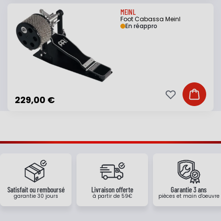
MEINL
Foot Cabassa Meinl
En réappro
Ajouter à ma li
Ajouter
229,00 €
Satisfait ou remboursé
Livraison offerte
Garantie 3 ans
garantie 30 jours
à partir de 59€
pièces et main d'oeuvre