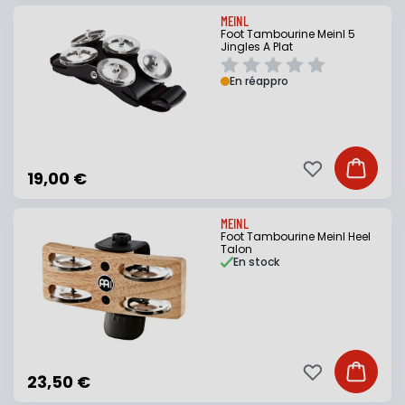
MEINL
Foot Tambourine Meinl 5
Jingles A Plat
En réappro
Ajouter à ma li
Ajouter
19,00 €
MEINL
Foot Tambourine Meinl Heel
Talon
En stock
Ajouter à ma li
Ajouter
23,50 €