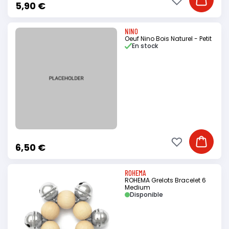
Ajouter à ma li
Ajouter
5,90 €
NINO
Oeuf Nino Bois Naturel - Petit
En stock
Ajouter à ma li
Ajouter
6,50 €
ROHEMA
ROHEMA Grelots Bracelet 6
Medium
Disponible