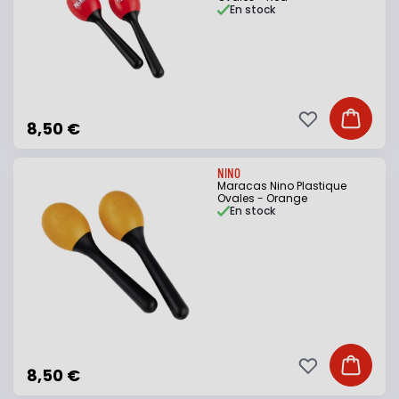
En stock
Ajouter à ma li
Ajouter
8,50 €
NINO
Maracas Nino Plastique
Ovales - Orange
En stock
Ajouter à ma li
Ajouter
8,50 €