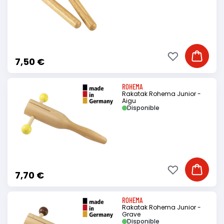
Ajouter à ma li
Ajouter
7,50 €
ROHEMA
Rakatak Rohema Junior -
Aigu
Disponible
Ajouter à ma li
Ajouter
7,70 €
ROHEMA
Rakatak Rohema Junior -
Grave
Disponible