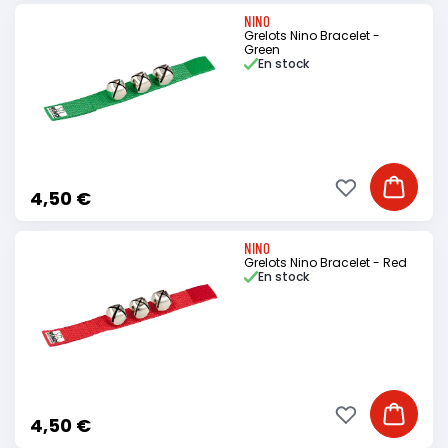
NINO
Grelots Nino Bracelet -
Green
En stock
Ajouter à ma li
Ajouter
4,50 €
NINO
Grelots Nino Bracelet - Red
En stock
Ajouter à ma li
Ajouter
4,50 €