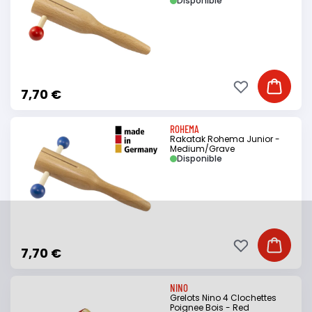
Disponible
Ajouter à ma li
Ajouter
7,70 €
ROHEMA
Rakatak Rohema Junior -
Medium/Grave
Disponible
Ajouter à ma li
Ajouter
7,70 €
NINO
Grelots Nino 4 Clochettes
Poignee Bois - Red