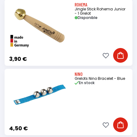
ROHEMA
Jingle Stick Rohema Junior
- 1 Grelot
Disponible
Ajouter à ma li
Ajouter
3,90 €
NINO
Grelots Nino Bracelet - Blue
En stock
Ajouter à ma li
Ajouter
4,50 €