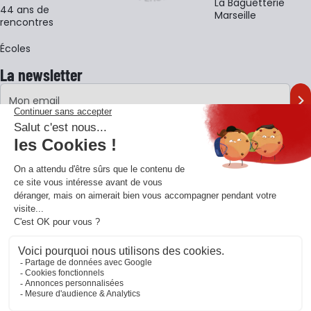
La Baguetterie
44 ans de
Marseille
rencontres
Écoles
La newsletter
Adresse e-mail
M'
En vous inscrivant à notre newsletter, vous acceptez notre
politique de
confidentialité
.
Retrouvons-nous sur