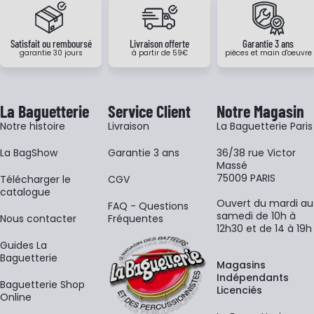
Satisfait ou remboursé
Livraison offerte
Garantie 3 ans
garantie 30 jours
à partir de 59€
pièces et main d'oeuvre
La Baguetterie
Service Client
Notre Magasin
Notre histoire
Livraison
La Baguetterie Paris
La BagShow
Garantie 3 ans
36/38 rue Victor
Massé
75009 PARIS
​Télécharger le
CGV
catalogue
Ouvert du mardi au
FAQ - Questions
samedi de 10h à
Nous contacter
Fréquentes
12h30 et de 14 à 19h
Guides La
Baguetterie
Magasins
Indépendants
Baguetterie Shop
Licenciés
Online