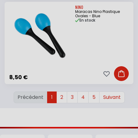
NINO
Maracas Nino Plastique
Ovales - Blue
En stock
Ajouter à ma li
Ajouter
8,50 €
Précédent
1
2
3
4
5
Suivant