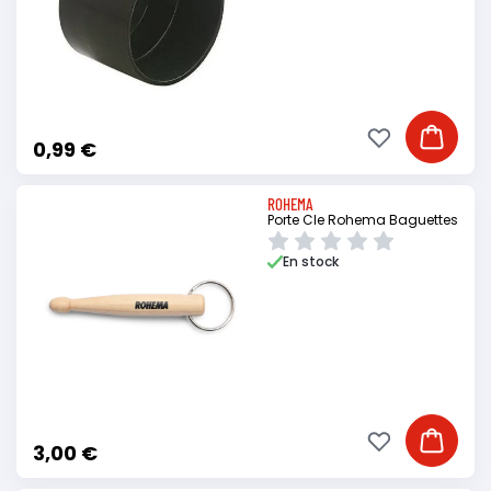
Ajouter à ma li
Ajouter
0,99 €
ROHEMA
Porte Cle Rohema Baguettes
En stock
Ajouter à ma li
Ajouter
3,00 €