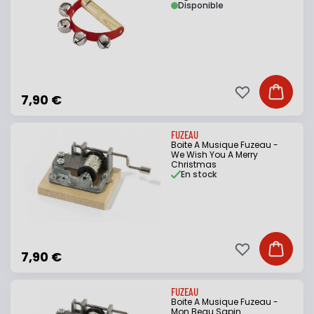
Disponible
Ajouter à ma li
Ajouter
7,90 €
FUZEAU
Boite A Musique Fuzeau -
We Wish You A Merry
Christmas
En stock
Ajouter à ma li
Ajouter
7,90 €
FUZEAU
Boite A Musique Fuzeau -
Mon Beau Sapin