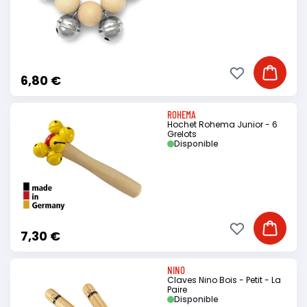
Ajouter à ma li
Ajouter
6,80 €
ROHEMA
Hochet Rohema Junior - 6
Grelots
Disponible
Ajouter à ma li
Ajouter
7,30 €
NINO
Claves Nino Bois - Petit - La
Paire
Disponible