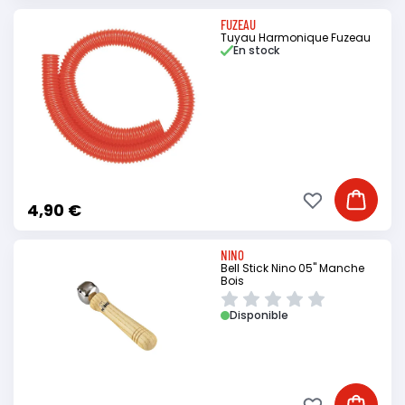
FUZEAU
Tuyau Harmonique Fuzeau
En stock
Ajouter à ma li
Ajouter
4,90 €
NINO
Bell Stick Nino 05" Manche
Bois
Disponible