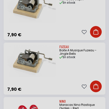
En stock
Ajouter à ma li
Ajouter
7,90 €
FUZEAU
Boite A Musique Fuzeau -
Jingle Bells
En stock
Ajouter à ma li
Ajouter
7,90 €
NINO
Maracas Nino Plastique
Ovales - Red