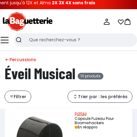
qu'à 12X et Alma
2X 3X 4X sans frais
La Baguetterie
Mes list
Pani
Menu
Recherche
Percussions
Éveil Musical
111 produits
Filtrer
Trier par : les préférés
FUZEAU
Capsule Fuzeau Pour
Boomwhackers
En réappro