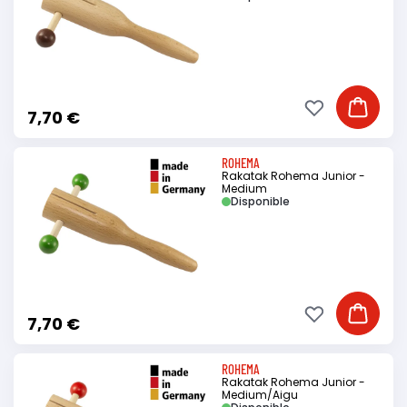
Ajouter à ma li
Ajouter
7,70 €
ROHEMA
Rakatak Rohema Junior -
Medium
Disponible
Ajouter à ma li
Ajouter
7,70 €
ROHEMA
Rakatak Rohema Junior -
Medium/Aigu