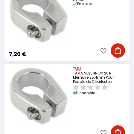
En stock
Ajouter à ma li
Ajouter
7,20 €
TAMA
TAMA ML254N Bague
Memoire 25.4mm Pour
Pédale de Charleston
Disponible