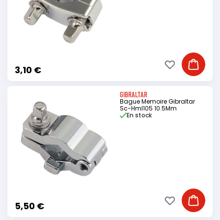
Ajouter à ma li
Ajouter
3,10 €
GIBRALTAR
Bague Memoire Gibraltar
Sc-Hml105 10.5Mm
En stock
Ajouter à ma li
Ajouter
5,50 €