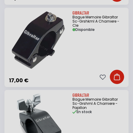
GIBRALTAR
Bague Memoire Gibraltar
Sc-Grshkml A Charniere -
Cle
Disponible
Ajouter à ma li
Ajouter
17,00 €
GIBRALTAR
Bague Memoire Gibraltar
Sc-Grshml A Charniere -
Papillon
En stock