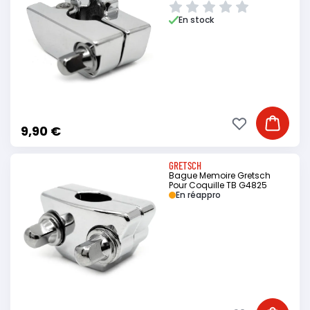
En stock
Ajouter à ma li
Ajouter
9,90 €
GRETSCH
Bague Memoire Gretsch
Pour Coquille TB G4825
En réappro