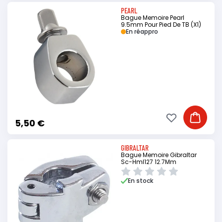
PEARL
Bague Memoire Pearl
9.5mm Pour Pied De TB (X1)
En réappro
Ajouter à ma li
Ajouter
5,50 €
GIBRALTAR
Bague Memoire Gibraltar
Sc-Hml127 12.7Mm
En stock