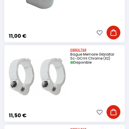
Ajouter à ma li
Ajouter
11,00 €
GIBRALTAR
Bague Memoire Gibraltar
Sc-GCml Chrome (X2)
Disponible
Ajouter à ma li
Ajouter
11,50 €