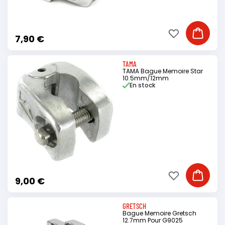
Ajouter à ma li
Ajouter
7,90 €
TAMA
TAMA Bague Memoire Star
10.5mm/12mm
En stock
Ajouter à ma li
Ajouter
9,00 €
GRETSCH
Bague Memoire Gretsch
12.7mm Pour G9025