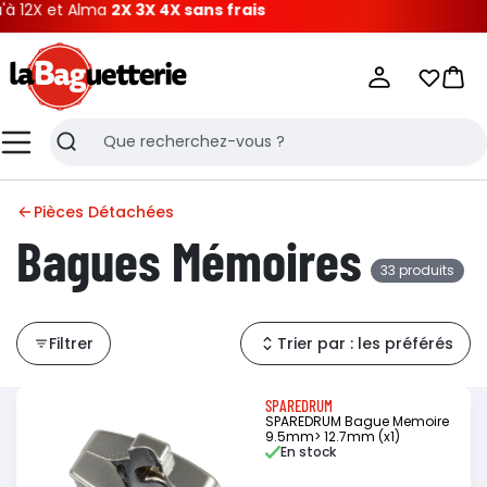
t Alma
2X 3X 4X sans frais
La Baguetterie
Mes list
Pani
Menu
Recherche
Pièces Détachées
Bagues Mémoires
33 produits
Filtrer
Trier par : les préférés
SPAREDRUM
SPAREDRUM Bague Memoire
9.5mm> 12.7mm (x1)
En stock