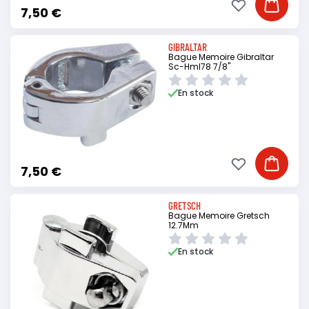
Ajouter à ma li
Ajouter
7,50 €
GIBRALTAR
Bague Memoire Gibraltar
Sc-Hml78 7/8"
En stock
Ajouter à ma li
Ajouter
7,50 €
GRETSCH
Bague Memoire Gretsch
12.7Mm
En stock