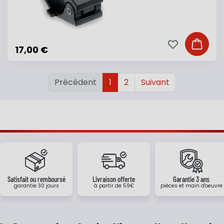
Ajouter à ma li
Ajouter
17,00 €
Précédent
1
2
Suivant
Satisfait ou remboursé
Livraison offerte
Garantie 3 ans
garantie 30 jours
à partir de 59€
pièces et main d'oeuvre