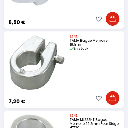
Ajouter à ma li
Ajouter
6,50 €
TAMA
TAMA Bague Memoire
19.1mm
En stock
Ajouter à ma li
Ajouter
7,20 €
TAMA
TAMA ML222NT Bague
Memoire 22.2mm Pour Siège
HT130