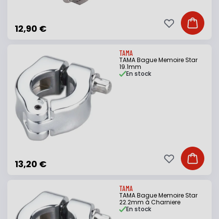
Ajouter à ma li
Ajouter
12,90 €
TAMA
TAMA Bague Memoire Star
19.1mm
En stock
Ajouter à ma li
Ajouter
13,20 €
TAMA
TAMA Bague Memoire Star
22.2mm à Charniere
En stock