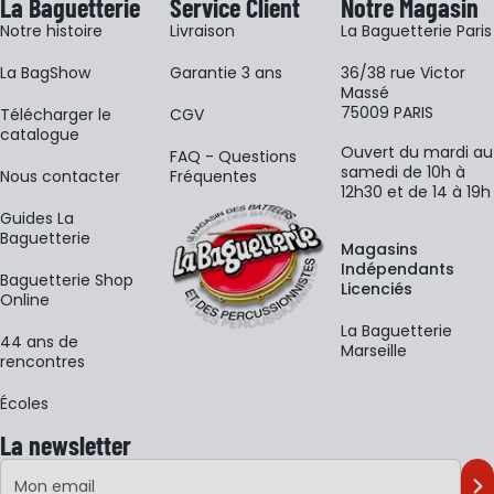
La Baguetterie
Service Client
Notre Magasin
Notre histoire
Livraison
La Baguetterie Paris
La BagShow
Garantie 3 ans
36/38 rue Victor
Massé
75009 PARIS
​Télécharger le
CGV
catalogue
Ouvert du mardi au
FAQ - Questions
samedi de 10h à
Nous contacter
Fréquentes
12h30 et de 14 à 19h
Guides La
Baguetterie
Magasins
Indépendants
Baguetterie Shop
Licenciés
Online
La Baguetterie
44 ans de
Marseille
rencontres
Écoles
La newsletter
Adresse e-mail