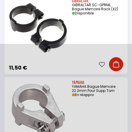
GIBRALTAR
GIBRALTAR SC-GPRML
Bague Memoire Rack (X2)
Disponible
Ajouter à ma li
Ajouter
11,50 €
YAMAHA
YAMAHA Bague Memoire
22.2mm Pour Supp Tom
En réappro