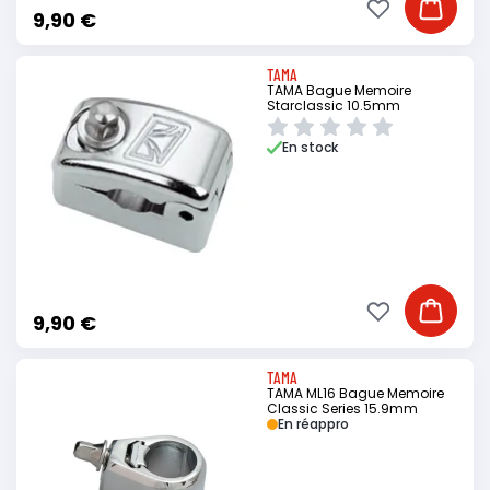
Ajouter à ma li
Ajouter
9,90 €
TAMA
TAMA Bague Memoire
Starclassic 10.5mm
En stock
Ajouter à ma li
Ajouter
9,90 €
TAMA
TAMA ML16 Bague Memoire
Classic Series 15.9mm
En réappro