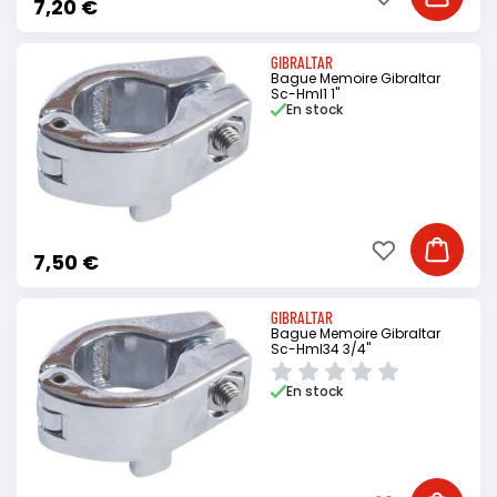
Ajouter à ma li
Ajouter
7,20 €
GIBRALTAR
Bague Memoire Gibraltar
Sc-Hml1 1"
En stock
Ajouter à ma li
Ajouter
7,50 €
GIBRALTAR
Bague Memoire Gibraltar
Sc-Hml34 3/4"
En stock