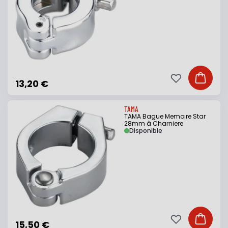
Ajouter à ma li
Ajouter
13,20 €
TAMA
TAMA Bague Memoire Star
28mm à Charniere
Disponible
Ajouter à ma li
Ajouter
15,50 €