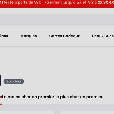
Offerte
à partir de 59€ | Paiement jusqu'à 12X et Alma
2X 3X 4X
Plans
Marques
Cartes Cadeaux
Peaux Cus
g
5 produits
s
Le moins cher en premier
Le plus cher en premier