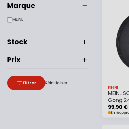
Marque
MEINL
Stock
Prix
Filtrer
Réinitialiser
MEINL
MEINL S
Gong 24
99,90 €
En réappr