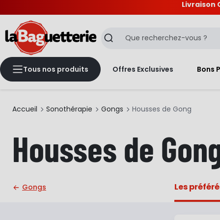
Livraison 
La Baguetterie
Recherche
Tous nos produits
Offres Exclusives
Bons 
Accueil
Sonothérapie
Gongs
Housses de Gong
Housses de Gon
Les préféré
Gongs