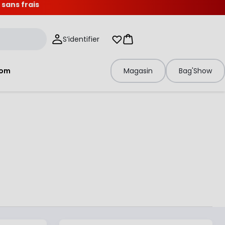
 sans frais
S’identifier
Mes listes d'envies
Panier
tom
Magasin
Bag'Show