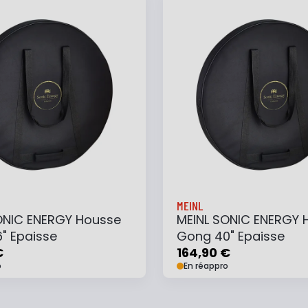
 au panier
Ajouter à ma liste
Ajouter au panier
Ajouter à ma list
MEINL
ONIC ENERGY Housse
MEINL SONIC ENERGY 
" Epaisse
Gong 40" Epaisse
€
164,90 €
o
En réappro