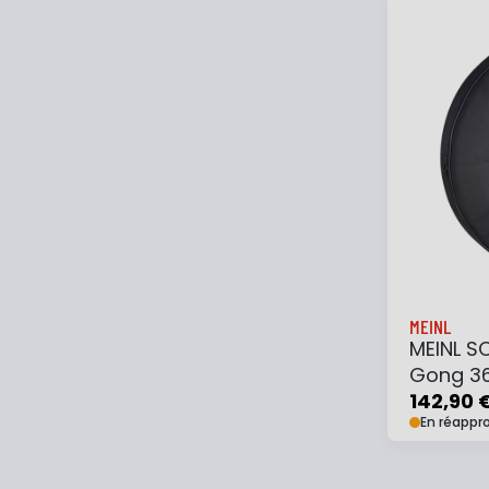
Ajouter
MEINL
MEINL S
Gong 36
142,90 
En réappr