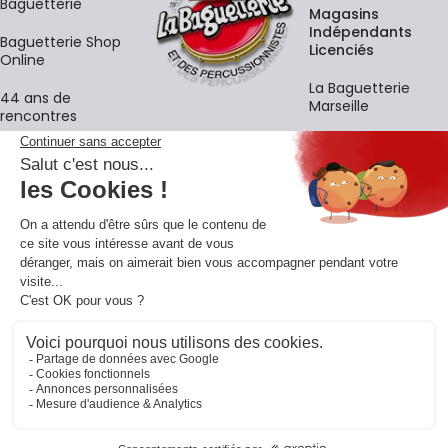
Baguetterie
Magasins
Indépendants
Baguetterie Shop
Licenciés
Online
La Baguetterie
44 ans de
Marseille
rencontres
Écoles
La newsletter
Adresse e-mail
M'
En vous inscrivant à notre newsletter, vous acceptez notre
politique de
confidentialité
.
Retrouvons-nous sur