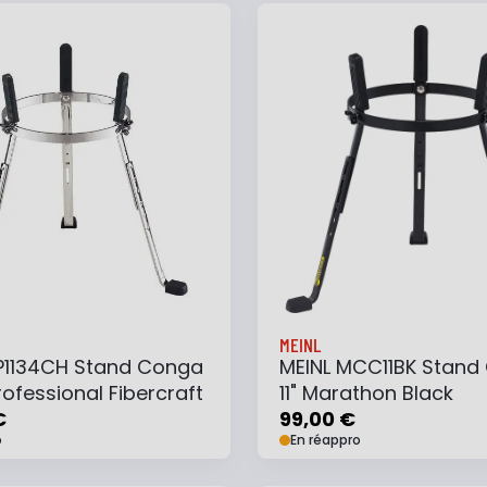
 au panier
Ajouter à ma liste
Ajouter au panier
Ajouter à ma list
MEINL
P1134CH Stand Conga
MEINL MCC11BK Stand
Professional Fibercraft
11" Marathon Black
€
99,00 €
o
En réappro