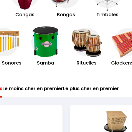
Congas
Bongos
Timbales
s Sonores
Samba
Rituelles
Glockens
s
Le moins cher en premier
Le plus cher en premier