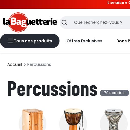
Livraison 
La Baguetterie
Recherche
Tous nos produits
Offres Exclusives
Bons 
Accueil
Percussions
Percussions
1 794 produits