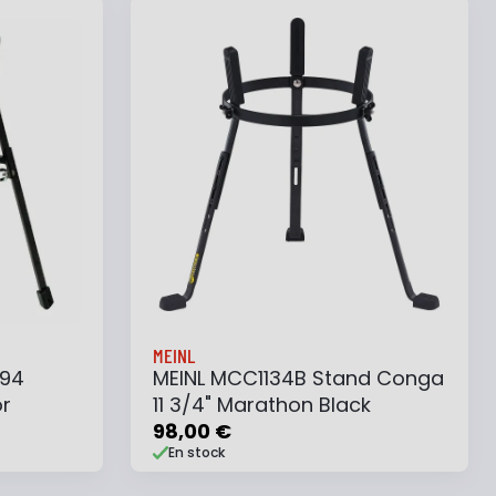
e
Ajouter au panier
Ajouter à ma liste
MEINL
294
MEINL MCC1134B Stand Conga
r
11 3/4" Marathon Black
98,00 €
En stock