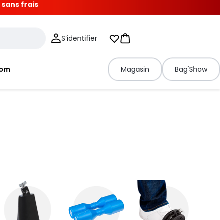
 sans frais
S’identifier
Mes listes d'envies
Panier
tom
Magasin
Bag'Show