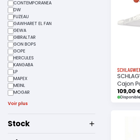
CONTEMPORANEA
DW
FUZEAU
GAWHARET EL FAN
GEWA
GIBRALTAR
GON BOPS
GOPE
HERCULES
KANGABA
SCHLAGWE
LP
SCHLAG
MAPEX
Cajon P
MEINL
109,00 
MOGAR
Disponibl
Voir plus
Stock
Ajouter