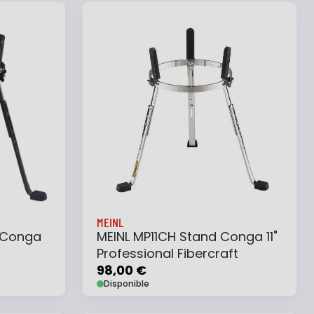
e
Ajouter au panier
Ajouter à ma liste
MEINL
 Conga
MEINL MP11CH Stand Conga 11"
Professional Fibercraft
98,00 €
Disponible