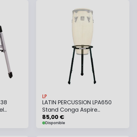
e
Ajouter au panier
Ajouter à ma liste
LP
638
LATIN PERCUSSION LPA650
el
Stand Conga Aspire
Universel
85,00 €
Disponible