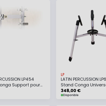
 au panier
Ajouter à ma liste
Ajouter au panier
Ajouter à ma list
LP
ERCUSSION LP454
LATIN PERCUSSION LP
onga Support pour
Stand Conga Univers
Aluminum
348,00 €
Disponible