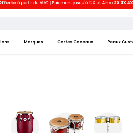
Offerte
à partir de 59€ | Paiement jusqu'à 12X et Alma
2X 3X 4X
Plans
Marques
Cartes Cadeaux
Peaux Cus