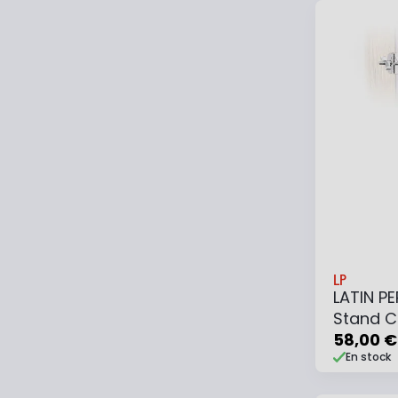
Ajouter
LP
LATIN P
Stand C
LP330A
58,00 €
En stock