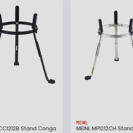
 au panier
Ajouter à ma liste
Ajouter au panier
Ajouter à ma list
MEINL
CC1212B Stand Conga
MEINL MP1212CH Stan