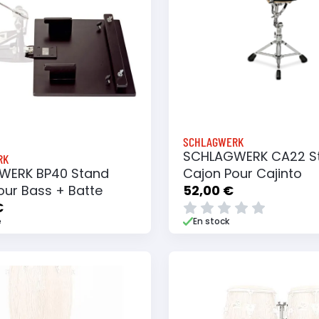
SCHLAGWERK
SCHLAGWERK CA22 S
RK
WERK BP40 Stand
Cajon Pour Cajinto
our Bass + Batte
52,00 €
€
e
En stock
 au panier
Ajouter à ma liste
Ajouter au panier
Ajouter à ma list