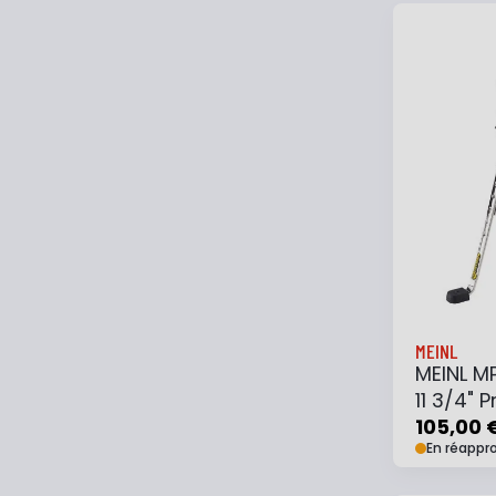
Ajouter
MEINL
MEINL M
11 3/4" 
105,00 
En réappr