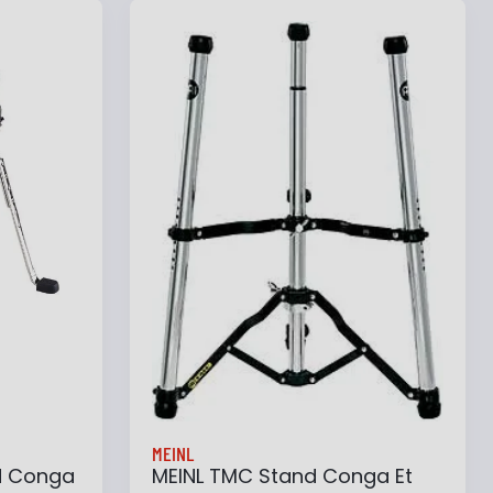
e
Ajouter au panier
Ajouter à ma liste
MEINL
d Conga
MEINL TMC Stand Conga Et