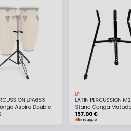
 au panier
Ajouter à ma liste
Ajouter au panier
Ajouter à ma list
LP
ERCUSSION LPA653
LATIN PERCUSSION M
onga Aspire Double
Stand Conga Matado
€
157,00 €
e
En réappro