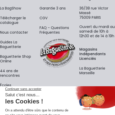
La BagShow
Garantie 3 ans
36/38 rue Victor
Massé
75009 PARIS
​Télécharger le
CGV
catalogue
Ouvert du mardi au
FAQ - Questions
samedi de 10h à
Nous contacter
Fréquentes
12h30 et de 14 à 19h
Guides La
Baguetterie
Magasins
Indépendants
Baguetterie Shop
Licenciés
Online
La Baguetterie
44 ans de
Marseille
rencontres
Écoles
La newsletter
Adresse e-mail
M'
En vous inscrivant à notre newsletter, vous acceptez notre
politique de