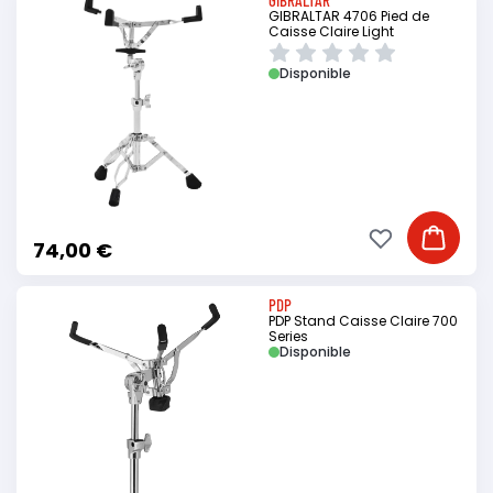
GIBRALTAR 4706 Pied de
Caisse Claire Light
Disponible
Ajouter à ma li
Ajouter
74,00 €
PDP
PDP Stand Caisse Claire 700
Series
Disponible