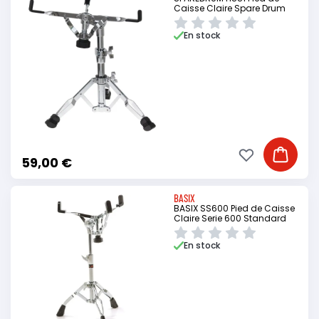
Caisse Claire Spare Drum
En stock
Ajouter à ma li
Ajouter
59,00 €
BASIX
BASIX SS600 Pied de Caisse
Claire Serie 600 Standard
En stock