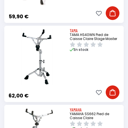
Ajouter à ma li
Ajouter
59,90 €
TAMA
TAMA HS40WN Pied de
Caisse Claire Stage Master
En stock
Ajouter à ma li
Ajouter
62,00 €
YAMAHA
YAMAHA SS662 Pied de
Caisse Claire