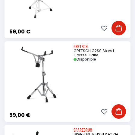
Ajouter à ma li
Ajouter
59,00 €
GRETSCH
GRETSCH G2SS Stand
Caisse Claire
Disponible
Ajouter à ma li
Ajouter
59,00 €
SPAREDRUM
SPAREDRUM HSS1 Pied de