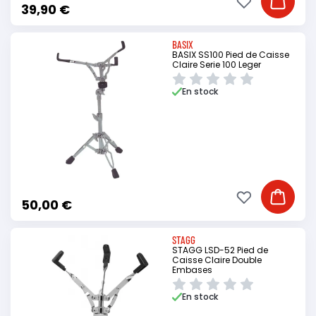
Ajouter à ma li
Ajouter
39,90 €
BASIX
BASIX SS100 Pied de Caisse
Claire Serie 100 Leger
En stock
Ajouter à ma li
Ajouter
50,00 €
STAGG
STAGG LSD-52 Pied de
Caisse Claire Double
Embases
En stock