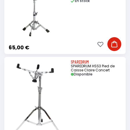
En stock
Ajouter à ma li
Ajouter
65,00 €
SPAREDRUM
SPAREDRUM HSS3 Pied de
Caisse Claire Concert
Disponible