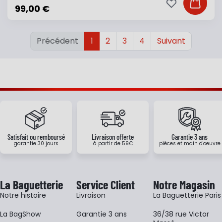
Ajouter à ma li
Ajouter
99,00 €
Précédent
1
2
3
4
Suivant
Satisfait ou remboursé
Livraison offerte
Garantie 3 ans
garantie 30 jours
à partir de 59€
pièces et main d'oeuvre
La Baguetterie
Service Client
Notre Magasin
Notre histoire
Livraison
La Baguetterie Paris
La BagShow
Garantie 3 ans
36/38 rue Victor