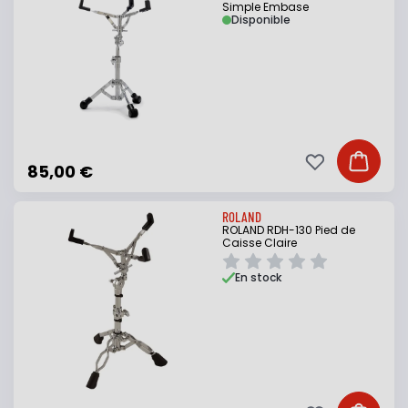
Simple Embase
Disponible
Ajouter à ma li
Ajouter
85,00 €
ROLAND
ROLAND RDH-130 Pied de
Caisse Claire
En stock