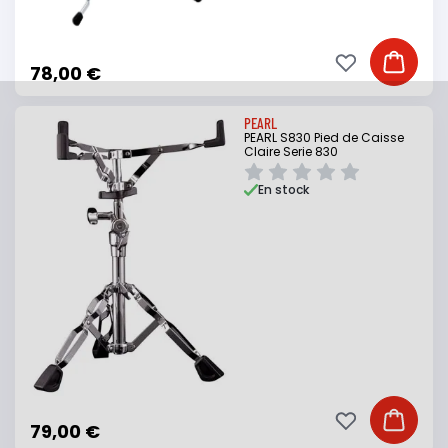
Ajouter à ma li
Ajouter
78,00 €
PEARL
PEARL S830 Pied de Caisse
Claire Serie 830
En stock
Ajouter à ma li
Ajouter
79,00 €