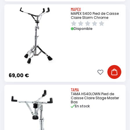
MAPEX
MAPEX S400 Pied de Caisse
Claire Storm Chrome
Disponible
Ajouter à ma li
Ajouter
69,00 €
TAMA
TAMA HS40LOWN Pied de
Caisse Claire Stage Master
Bas
En stock