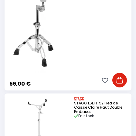
Ajouter à ma li
Ajouter
59,00 €
STAGG
STAGG LSDH-52 Pied de
Caisse Claire Haut Double
Embases
En stock