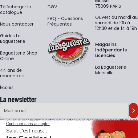
Massé
75009 PARIS
​Télécharger le
CGV
catalogue
Ouvert du mardi au
FAQ - Questions
samedi de 10h à
Nous contacter
Fréquentes
12h30 et de 14 à 19h
Guides La
Baguetterie
Magasins
Indépendants
Baguetterie Shop
Licenciés
Online
La Baguetterie
44 ans de
Marseille
rencontres
Écoles
La newsletter
Adresse e-mail
M'
En vous inscrivant à notre newsletter, vous acceptez notre
politique de
confidentialité
.
Retrouvons-nous sur