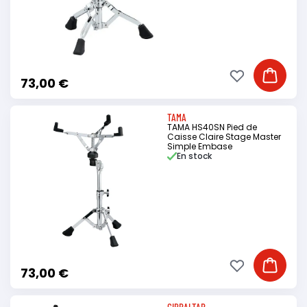
Ajouter à ma li
Ajouter
73,00 €
TAMA
TAMA HS40SN Pied de
Caisse Claire Stage Master
Simple Embase
En stock
Ajouter à ma li
Ajouter
73,00 €
GIBRALTAR