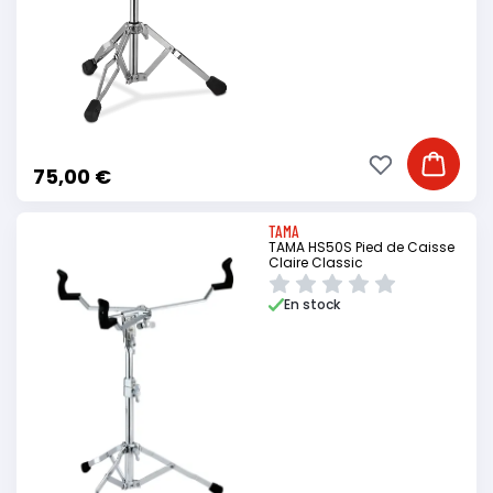
Ajouter à ma li
Ajouter
75,00 €
TAMA
TAMA HS50S Pied de Caisse
Claire Classic
En stock