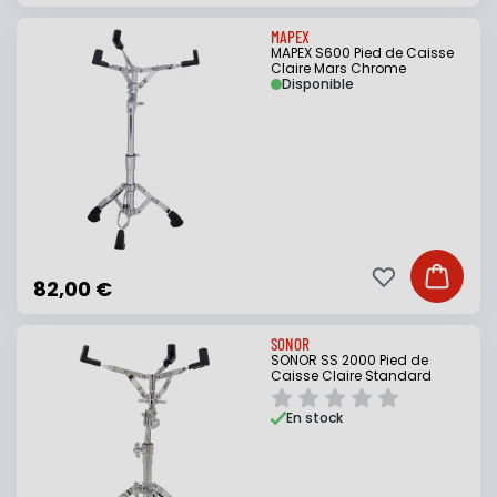
MAPEX
MAPEX S600 Pied de Caisse
Claire Mars Chrome
Disponible
Ajouter à ma li
Ajouter
82,00 €
SONOR
SONOR SS 2000 Pied de
Caisse Claire Standard
En stock