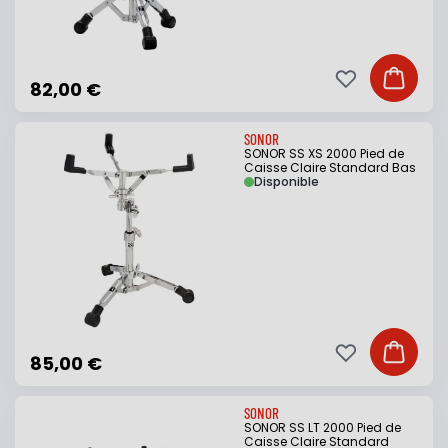
Ajouter à ma li
Ajouter
82,00 €
SONOR
SONOR SS XS 2000 Pied de
Caisse Claire Standard Bas
Disponible
Ajouter à ma li
Ajouter
85,00 €
SONOR
SONOR SS LT 2000 Pied de
Caisse Claire Standard