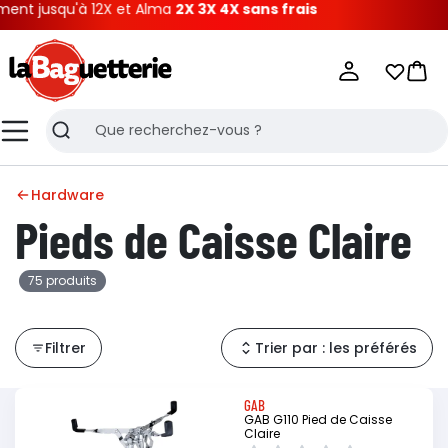
qu'à 12X et Alma
2X 3X 4X sans frais
La Baguetterie
Mes list
Pani
Menu
Recherche
Hardware
Pieds de Caisse Claire
75 produits
Filtrer
Trier par : les préférés
GAB
GAB G110 Pied de Caisse
Claire