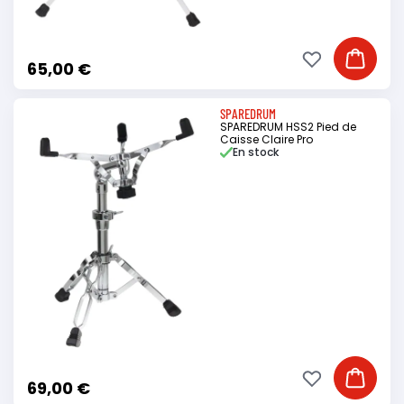
Ajouter à ma li
Ajouter
65,00 €
SPAREDRUM
SPAREDRUM HSS2 Pied de
Caisse Claire Pro
En stock
Ajouter à ma li
Ajouter
69,00 €