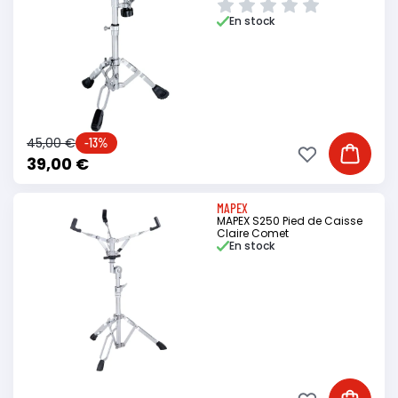
En stock
45,00 €
-13%
Ajouter à ma li
Ajouter
39,00 €
MAPEX
MAPEX S250 Pied de Caisse
Claire Comet
En stock