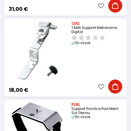
Ajouter à ma li
Ajouter
31,00 €
TAMA
TAMA Support Metronome
Digital
En stock
Ajouter à ma li
Ajouter
18,00 €
MEINL
Support Practice Pad Meinl
Sur Genou
En stock