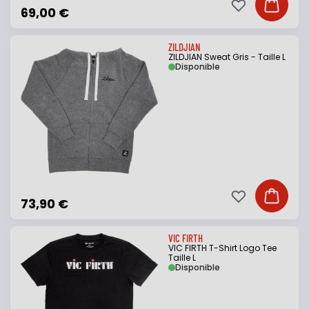
Ajouter à ma li
Ajouter
69,00 €
ZILDJIAN
ZILDJIAN Sweat Gris - Taille L
Disponible
Ajouter à ma li
Ajouter
73,90 €
VIC FIRTH
VIC FIRTH T-Shirt Logo Tee
Taille L
Disponible