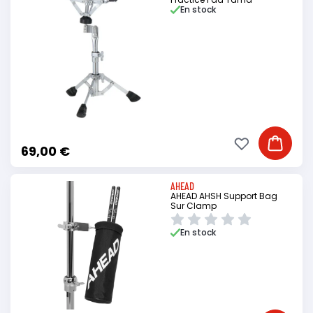
En stock
Ajouter à ma li
Ajouter
69,00 €
AHEAD
AHEAD AHSH Support Bag
Sur Clamp
En stock