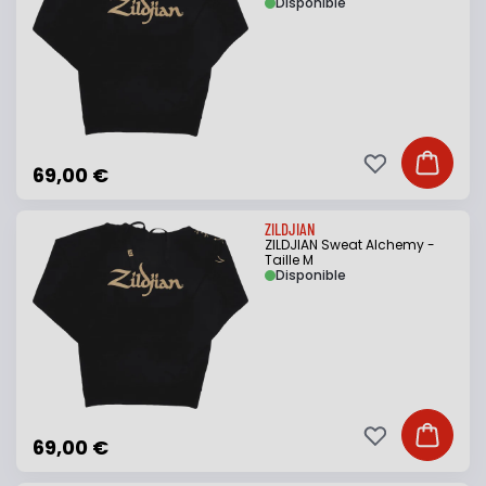
Disponible
Ajouter à ma li
Ajouter
69,00 €
ZILDJIAN
ZILDJIAN Sweat Alchemy -
Taille M
Disponible
Ajouter à ma li
Ajouter
69,00 €