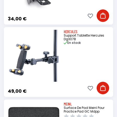
Ajouter à ma li
Ajouter
34,00 €
HERCULES
Support Tablette Hercules
Dg307B
En stock
Ajouter à ma li
Ajouter
49,00 €
MEINL
Surface De Pad Meinl Pour
Practice Pad GC Mdpp