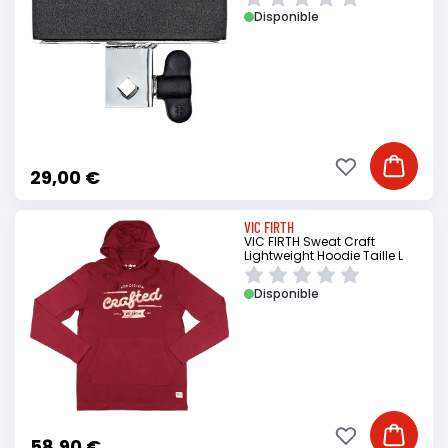
Disponible
Ajouter à ma li
Ajouter
29,00 €
VIC FIRTH
VIC FIRTH Sweat Craft
Lightweight Hoodie Taille L
Disponible
Ajouter à ma li
Ajouter
58,90 €