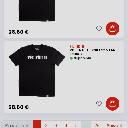
Ajouter à ma li
Ajouter
28,80 €
VIC FIRTH
VIC FIRTH T-Shirt Logo Tee
Taille S
Disponible
Ajouter à ma li
Ajouter
28,80 €
Précédent
1
2
3
4
5
…
28
Suivant