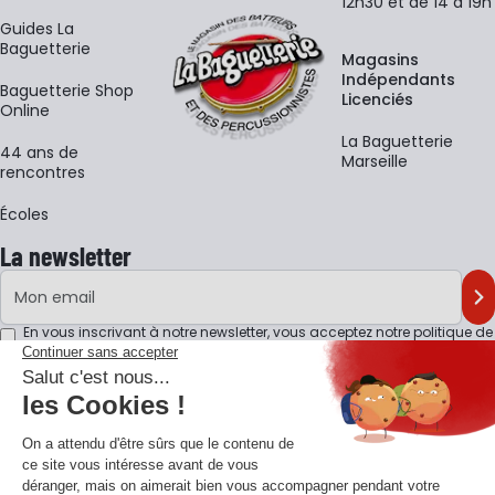
12h30 et de 14 à 19h
Guides La
Baguetterie
Magasins
Indépendants
Baguetterie Shop
Licenciés
Online
La Baguetterie
44 ans de
Marseille
rencontres
Écoles
La newsletter
Adresse e-mail
M'
En vous inscrivant à notre newsletter, vous acceptez notre
politique de
confidentialité
.
Retrouvons-nous sur