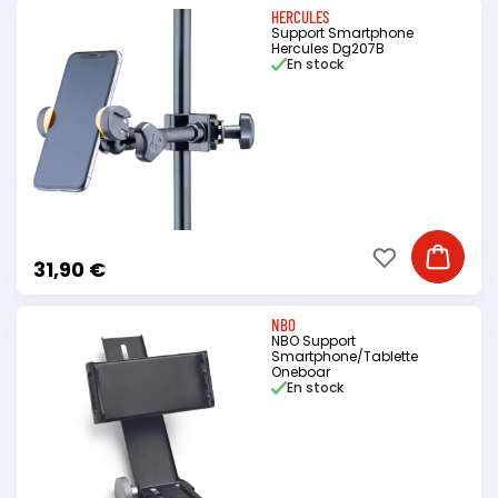
HERCULES
Support Smartphone
Hercules Dg207B
En stock
Ajouter à ma li
Ajouter
31,90 €
NBO
NBO Support
Smartphone/Tablette
Oneboar
En stock