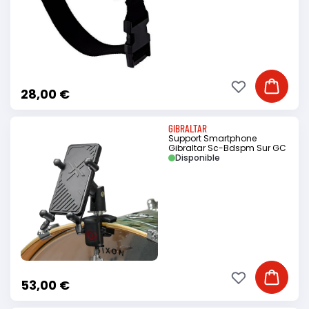
Ajouter à ma li
Ajouter
28,00 €
GIBRALTAR
Support Smartphone
Gibraltar Sc-Bdspm Sur GC
Disponible
Ajouter à ma li
Ajouter
53,00 €