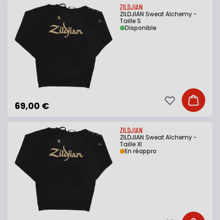
ZILDJIAN
ZILDJIAN Sweat Alchemy -
Taille S
Disponible
Ajouter à ma li
Ajouter
69,00 €
ZILDJIAN
ZILDJIAN Sweat Alchemy -
Taille Xl
En réappro