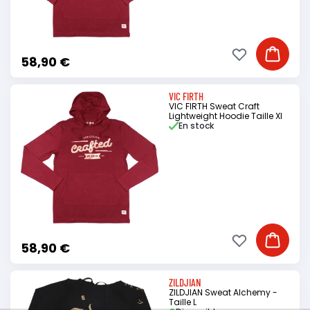
Ajouter à ma li
Ajouter
58,90 €
VIC FIRTH
VIC FIRTH Sweat Craft
Lightweight Hoodie Taille Xl
En stock
Ajouter à ma li
Ajouter
58,90 €
ZILDJIAN
ZILDJIAN Sweat Alchemy -
Taille L