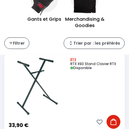
Gants et Grips
Merchandising &
Goodies
Filtrer
Trier par : les préférés
RTX
RTX X93 Stand Clavier RTX
Disponible
Ajouter à ma li
Ajouter
33,90 €