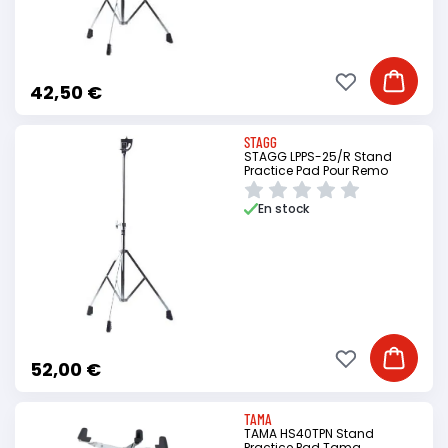
Ajouter à ma li
Ajouter
42,50 €
STAGG
STAGG LPPS-25/R Stand
Practice Pad Pour Remo
En stock
Ajouter à ma li
Ajouter
52,00 €
TAMA
TAMA HS40TPN Stand
Practice Pad Tama