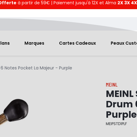
Offerte
à partir de 59€ | Paiement jusqu'à 12X et Alma
2X 3X 4X
Plans
Marques
Cartes Cadeaux
Peaux Cus
 Notes Pocket La Majeur - Purple
MEINL
MEINL
Drum 6
Purple
MEIPSTD1PLF