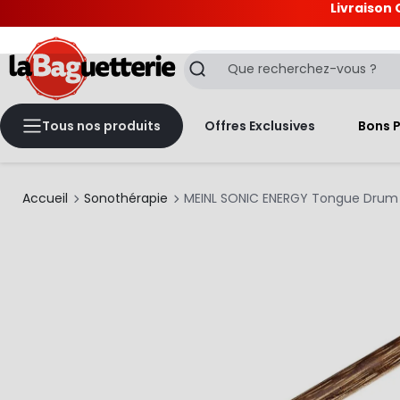
Livraison 
La Baguetterie
Recherche
Tous nos produits
Offres Exclusives
Bons 
Accueil
Sonothérapie
MEINL SONIC ENERGY Tongue Drum 6