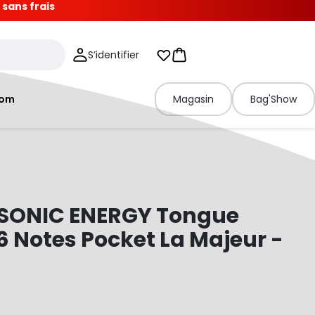
 sans frais
S’identifier
Mes listes d'envies
Panier
tom
Magasin
Bag'Show
 SONIC ENERGY Tongue
 Notes Pocket La Majeur -