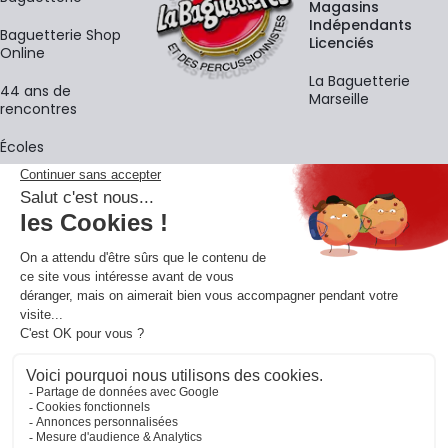
Magasins
Indépendants
Baguetterie Shop
Licenciés
Online
La Baguetterie
44 ans de
Marseille
rencontres
Écoles
La newsletter
Adresse e-mail
M'
En vous inscrivant à notre newsletter, vous acceptez notre
politique de
confidentialité
.
Retrouvons-nous sur