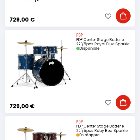
Ajouter à ma li
Ajouter
729,00 €
PDP
PDP Center Stage Batterie
22"/5pcs Royal Blue Sparkle
Disponible
Ajouter à ma li
Ajouter
729,00 €
PDP
PDP Center Stage Batterie
22"/5pcs Ruby Red Sparkle
En réappro