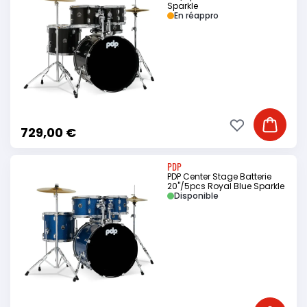
Sparkle
En réappro
Ajouter à ma li
Ajouter
729,00 €
PDP
PDP Center Stage Batterie
20"/5pcs Royal Blue Sparkle
Disponible