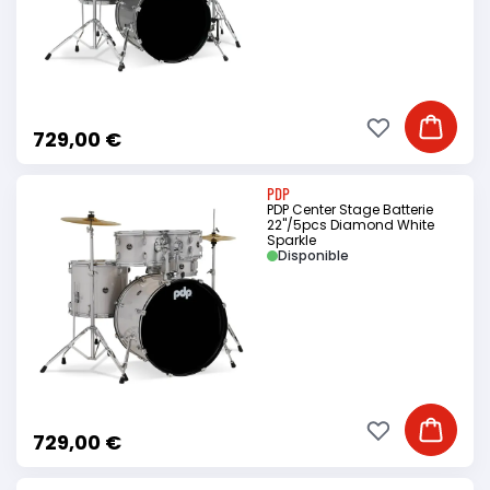
Ajouter à ma li
Ajouter
729,00 €
PDP
PDP Center Stage Batterie
22"/5pcs Diamond White
Sparkle
Disponible
Ajouter à ma li
Ajouter
729,00 €