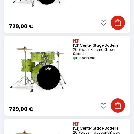
Ajouter à ma li
Ajouter
729,00 €
PDP
PDP Center Stage Batterie
20"/5pcs Electric Green
Sparkle
Disponible
Ajouter à ma li
Ajouter
729,00 €
PDP
PDP Center Stage Batterie
20"/5pcs Iridescent Black