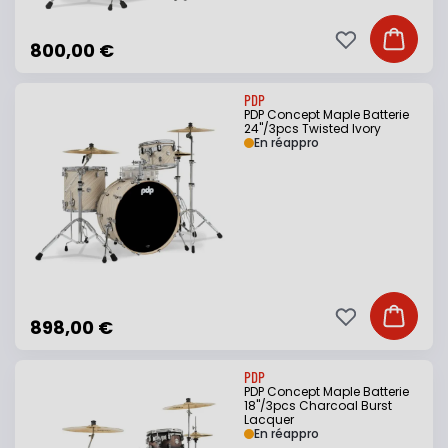
Ajouter à ma li
Ajouter
800,00 €
PDP
PDP Concept Maple Batterie
24"/3pcs Twisted Ivory
En réappro
Ajouter à ma li
Ajouter
898,00 €
PDP
PDP Concept Maple Batterie
18"/3pcs Charcoal Burst
Lacquer
En réappro