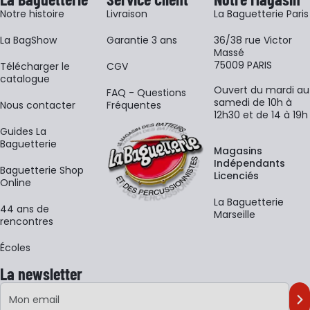
Notre histoire
Livraison
La Baguetterie Paris
La BagShow
Garantie 3 ans
36/38 rue Victor
Massé
75009 PARIS
​Télécharger le
CGV
catalogue
Ouvert du mardi au
FAQ - Questions
samedi de 10h à
Nous contacter
Fréquentes
12h30 et de 14 à 19h
Guides La
Baguetterie
Magasins
Indépendants
Baguetterie Shop
Licenciés
Online
La Baguetterie
44 ans de
Marseille
rencontres
Écoles
La newsletter
Adresse e-mail
M'