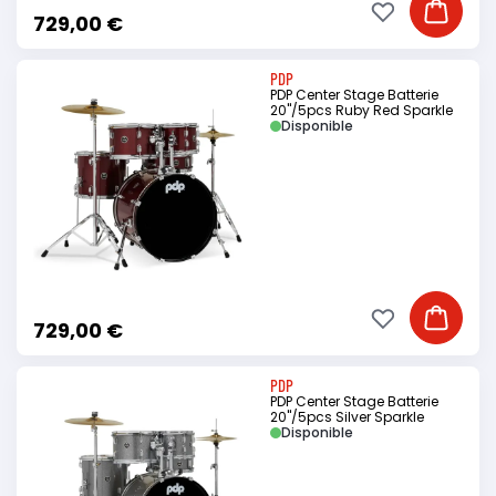
Ajouter à ma li
Ajouter
729,00 €
PDP
PDP Center Stage Batterie
20"/5pcs Ruby Red Sparkle
Disponible
Ajouter à ma li
Ajouter
729,00 €
PDP
PDP Center Stage Batterie
20"/5pcs Silver Sparkle
Disponible