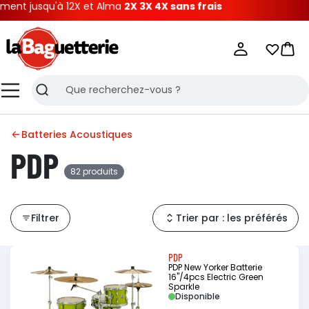
qu'à 12X et Alma
2X 3X 4X sans frais
La Baguetterie
Mes list
Pani
Menu
Recherche
Batteries Acoustiques
PDP
82 produits
Filtrer
Trier par : les préférés
PDP
PDP New Yorker Batterie
16"/4pcs Electric Green
Sparkle
Disponible