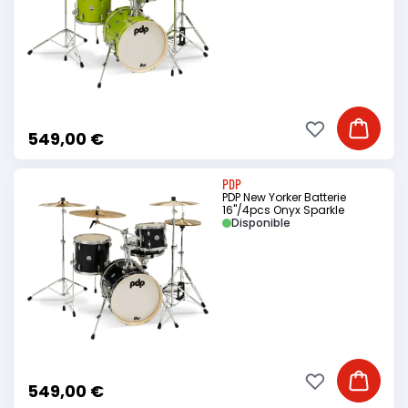
Ajouter à ma li
Ajouter
549,00 €
PDP
PDP New Yorker Batterie
16"/4pcs Onyx Sparkle
Disponible
Ajouter à ma li
Ajouter
549,00 €