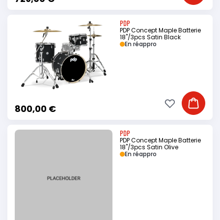
PDP
PDP Concept Maple Batterie
18"/3pcs Satin Black
En réappro
Ajouter à ma li
Ajouter
800,00 €
PDP
PDP Concept Maple Batterie
18"/3pcs Satin Olive
En réappro