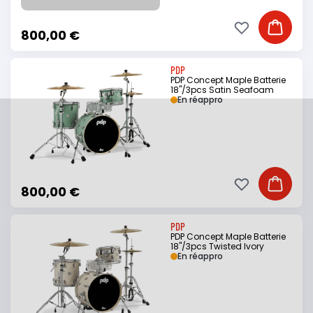
Ajouter à ma li
Ajouter
800,00 €
PDP
PDP Concept Maple Batterie
18"/3pcs Satin Seafoam
En réappro
Ajouter à ma li
Ajouter
800,00 €
PDP
PDP Concept Maple Batterie
18"/3pcs Twisted Ivory
En réappro