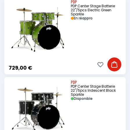
PDP
PDP Center Stage Batterie
22"/5pcs Electric Green
Sparkle
En réappro
Ajouter à ma li
Ajouter
729,00 €
PDP
PDP Center Stage Batterie
22"/5pcs Iridescent Black
Sparkle
Disponible