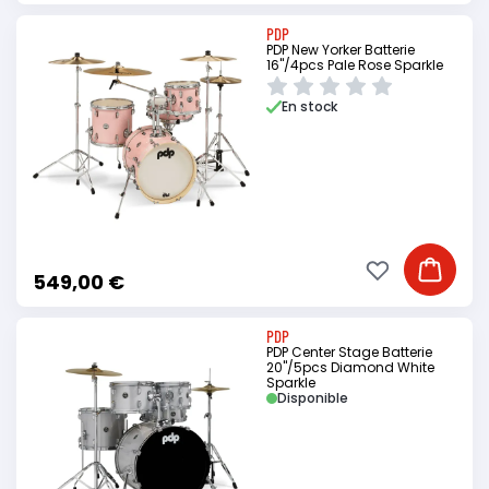
PDP
PDP New Yorker Batterie
16"/4pcs Pale Rose Sparkle
En stock
Ajouter à ma li
Ajouter
549,00 €
PDP
PDP Center Stage Batterie
20"/5pcs Diamond White
Sparkle
Disponible