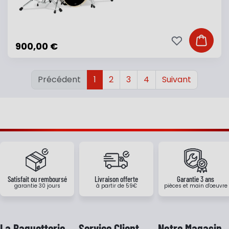
Ajouter à ma li
Ajouter
900,00 €
Précédent
1
2
3
4
Suivant
Satisfait ou remboursé
Livraison offerte
Garantie 3 ans
garantie 30 jours
à partir de 59€
pièces et main d'oeuvre
La Baguetterie
Service Client
Notre Magasin