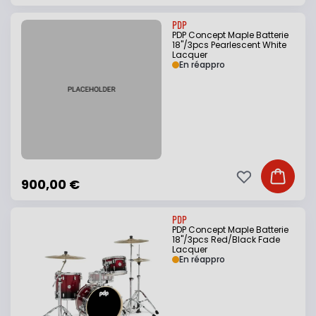
PDP
PDP Concept Maple Batterie
18"/3pcs Pearlescent White
Lacquer
En réappro
Ajouter à ma li
Ajouter
900,00 €
PDP
PDP Concept Maple Batterie
18"/3pcs Red/Black Fade
Lacquer
En réappro