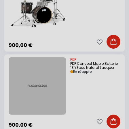
Ajouter à ma li
Ajouter
900,00 €
PDP
PDP Concept Maple Batterie
18"/3pcs Natural Lacquer
En réappro
Ajouter à ma li
Ajouter
900,00 €