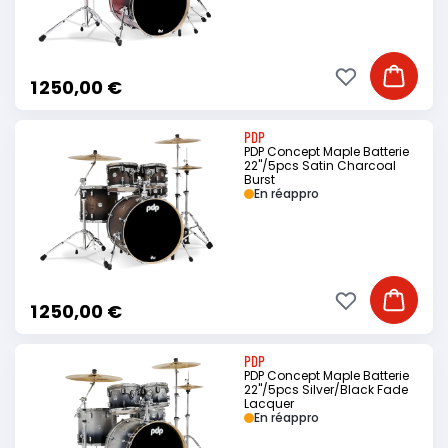
Ajouter à ma li
Ajouter
1 250,00 €
PDP
PDP Concept Maple Batterie
22"/5pcs Satin Charcoal
Burst
En réappro
Ajouter à ma li
Ajouter
1 250,00 €
PDP
PDP Concept Maple Batterie
22"/5pcs Silver/Black Fade
Lacquer
En réappro