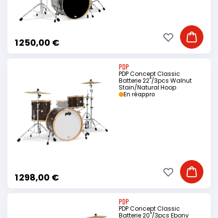
Ajouter à ma li
Ajouter
1 250,00 €
PDP
PDP Concept Classic
Batterie 22"/3pcs Walnut
Stain/Natural Hoop
En réappro
Ajouter à ma li
Ajouter
1 298,00 €
PDP
PDP Concept Classic
Batterie 20"/3pcs Ebony