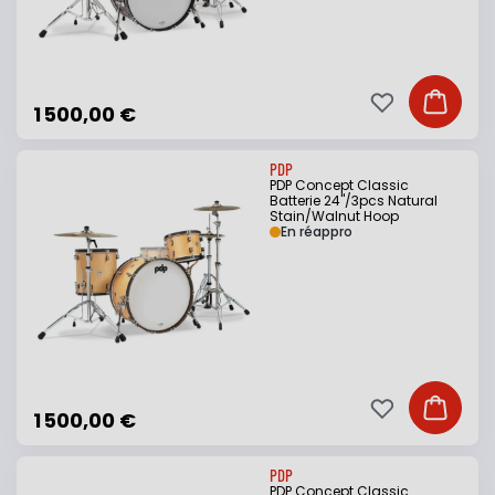
Ajouter à ma li
Ajouter
1 500,00 €
PDP
PDP Concept Classic
Batterie 24"/3pcs Natural
Stain/Walnut Hoop
En réappro
Ajouter à ma li
Ajouter
1 500,00 €
PDP
PDP Concept Classic