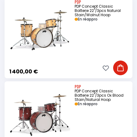
PDP
PDP Concept Classic
Batterie 22"/3pcs Natural
Stain/Walnut Hoop
En réappro
Ajouter à ma li
Ajouter
1 400,00 €
PDP
PDP Concept Classic
Batterie 22"/3pcs Ox Blood
Stain/Natural Hoop
En réappro