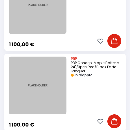
Ajouter à ma li
Ajouter
1 100,00 €
PDP
PDP Concept Maple Batterie
24"/3pcs Red/Black Fade
Lacquer
En réappro
Ajouter à ma li
Ajouter
1 100,00 €