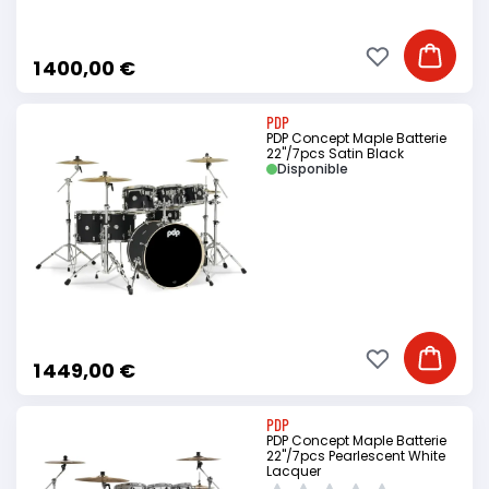
Ajouter à ma li
Ajouter
1 400,00 €
PDP
PDP Concept Maple Batterie
22"/7pcs Satin Black
Disponible
Ajouter à ma li
Ajouter
1 449,00 €
PDP
PDP Concept Maple Batterie
22"/7pcs Pearlescent White
Lacquer