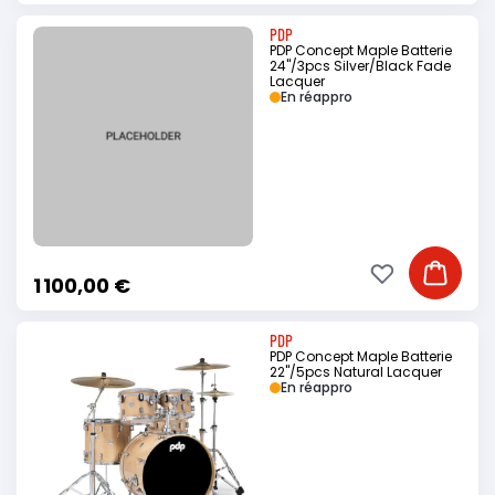
PDP
PDP Concept Maple Batterie
24"/3pcs Silver/Black Fade
Lacquer
En réappro
Ajouter à ma li
Ajouter
1 100,00 €
PDP
PDP Concept Maple Batterie
22"/5pcs Natural Lacquer
En réappro