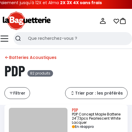
 jusqu'à 12X et Alma
2X 3X 4X sans frais
La Baguetterie
Mes list
Pani
Menu
Recherche
Batteries Acoustiques
PDP
82 produits
Filtrer
Trier par : les préférés
PDP
PDP Concept Maple Batterie
24"/3pcs Pearlescent White
Lacquer
En réappro