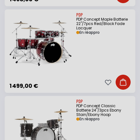
PDP
PDP Concept Maple Batterie
22"/7pcs Red/Black Fade
Lacquer
En réappro
Ajouter à ma li
Ajouter
1 499,00 €
PDP
PDP Concept Classic
Batterie 24"/3pcs Ebony
Stain/Ebony Hoop
En réappro