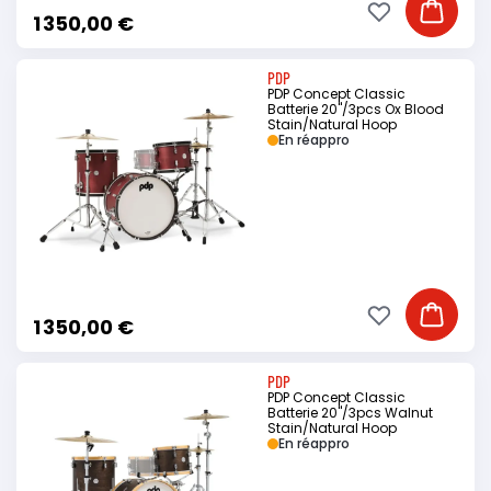
Ajouter à ma li
Ajouter
1 350,00 €
PDP
PDP Concept Classic
Batterie 20"/3pcs Ox Blood
Stain/Natural Hoop
En réappro
Ajouter à ma li
Ajouter
1 350,00 €
PDP
PDP Concept Classic
Batterie 20"/3pcs Walnut
Stain/Natural Hoop
En réappro