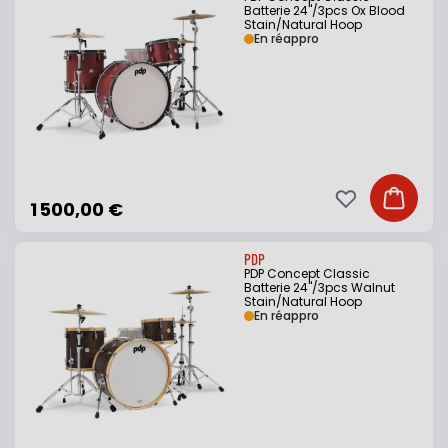
Batterie 24"/3pcs Ox Blood
Stain/Natural Hoop
En réappro
Ajouter à ma li
Ajouter
1 500,00 €
PDP
PDP Concept Classic
Batterie 24"/3pcs Walnut
Stain/Natural Hoop
En réappro