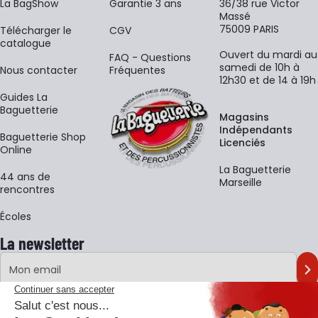
La BagShow
Garantie 3 ans
36/38 rue Victor
Massé
75009 PARIS
​Télécharger le
CGV
catalogue
Ouvert du mardi au
FAQ - Questions
samedi de 10h à
Nous contacter
Fréquentes
12h30 et de 14 à 19h
Guides La
Baguetterie
Magasins
Indépendants
Baguetterie Shop
Licenciés
Online
La Baguetterie
44 ans de
Marseille
rencontres
Écoles
La newsletter
Adresse e-mail
M'
En vous inscrivant à notre newsletter, vous acceptez notre
politique de
confidentialité
.