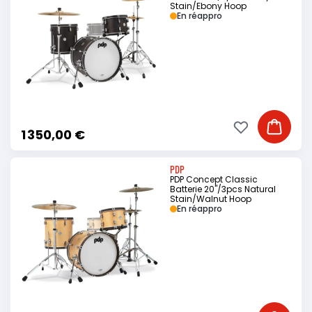
Stain/Ebony Hoop
En réappro
Ajouter à ma li
Ajouter
1 350,00 €
PDP
PDP Concept Classic
Batterie 20"/3pcs Natural
Stain/Walnut Hoop
En réappro