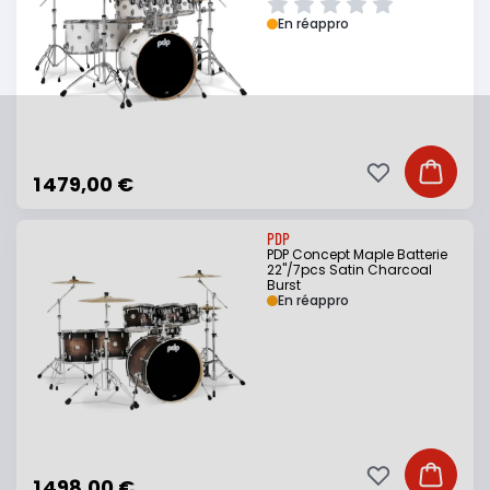
En réappro
Ajouter à ma li
Ajouter
1 479,00 €
PDP
PDP Concept Maple Batterie
22"/7pcs Satin Charcoal
Burst
En réappro
Ajouter à ma li
Ajouter
1 498,00 €