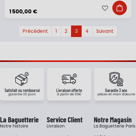
Ajouter à ma li
Ajouter
1 500,00 €
Précédent
1
2
3
4
Suivant
Satisfait ou remboursé
Livraison offerte
Garantie 3 ans
garantie 30 jours
à partir de 59€
pièces et main d'oeuvre
La Baguetterie
Service Client
Notre Magasin
Notre histoire
Livraison
La Baguetterie Paris