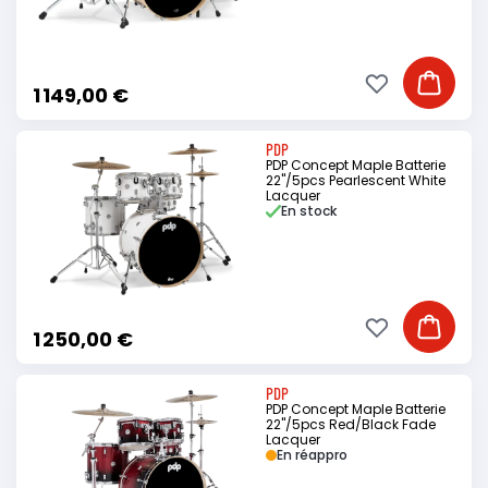
Ajouter à ma li
Ajouter
1 149,00 €
PDP
PDP Concept Maple Batterie
22"/5pcs Pearlescent White
Lacquer
En stock
Ajouter à ma li
Ajouter
1 250,00 €
PDP
PDP Concept Maple Batterie
22"/5pcs Red/Black Fade
Lacquer
En réappro