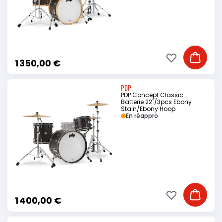
Ajouter à ma li
Ajouter
1 350,00 €
PDP
PDP Concept Classic
Batterie 22"/3pcs Ebony
Stain/Ebony Hoop
En réappro
Ajouter à ma li
Ajouter
1 400,00 €