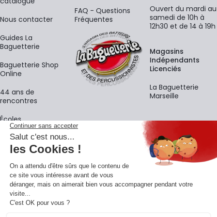
catalogue
Ouvert du mardi au
FAQ - Questions
samedi de 10h à
Nous contacter
Fréquentes
12h30 et de 14 à 19h
Guides La
Baguetterie
Magasins
Indépendants
Baguetterie Shop
Licenciés
Online
La Baguetterie
44 ans de
Marseille
rencontres
Écoles
La newsletter
Adresse e-mail
M'
En vous inscrivant à notre newsletter, vous acceptez notre
politique de
confidentialité
.
Retrouvons-nous sur