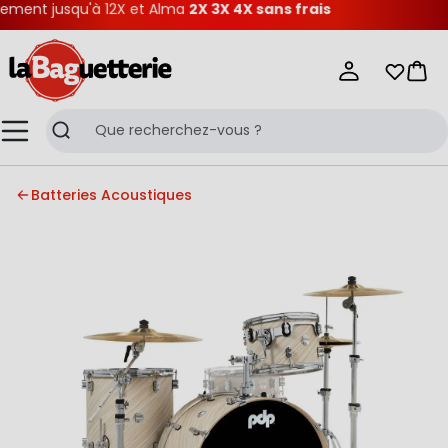
ment jusqu'à 12X et Alma
2X 3X 4X sans frais
La Baguetterie
Mes list
Pani
Menu
Recherche
Batteries Acoustiques