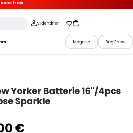
 sans frais
S’identifier
Mes listes d'envies
Panier
tom
Magasin
Bag'Show
w Yorker Batterie 16"/4pcs
ose Sparkle
00 €