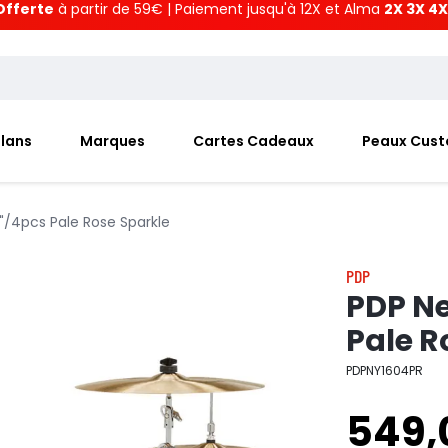
Offerte
à partir de 59€ | Paiement jusqu'à 12X et Alma
2X 3X 4X
Plans
Marques
Cartes Cadeaux
Peaux Cus
6"/4pcs Pale Rose Sparkle
PDP
PDP Ne
Pale R
PDPNY1604PR
549,