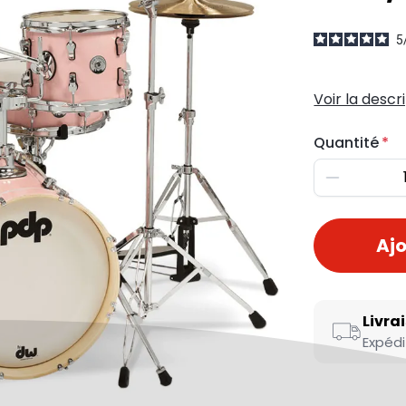
5
Voir la descr
Quantité
Diminuer
Ajo
Livra
Expédi