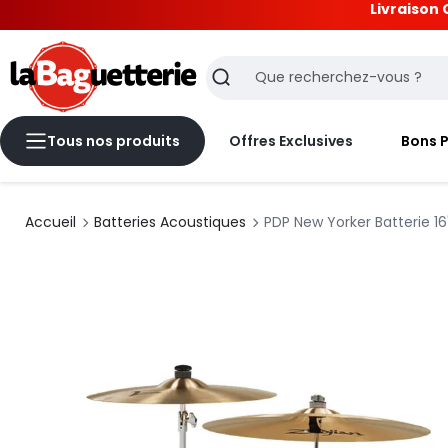
Livraison 
La Baguetterie
Recherche
Tous nos produits
Offres Exclusives
Bons 
Accueil
Batteries Acoustiques
PDP New Yorker Batterie 1