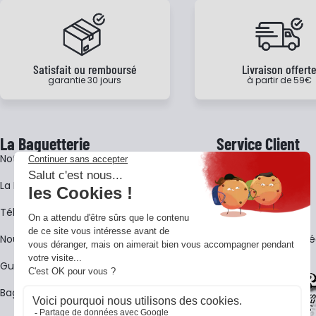
Satisfait ou remboursé
Livraison offert
garantie 30 jours
à partir de 59€
La Baguetterie
Service Client
Notre histoire
Livraison
La BagShow
Garantie 3 ans
​Télécharger le catalogue
CGV
Nous contacter
FAQ - Questions Fr
Guides La Baguetterie
Baguetterie Shop Online