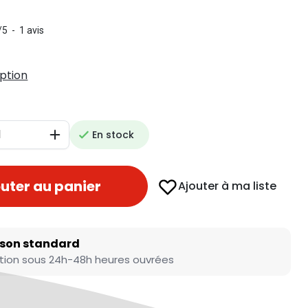
/
5
-
1
avis
iption
En stock
Augmenter
uter au panier
Ajouter à ma liste
ison standard
tion sous 24h-48h heures ouvrées