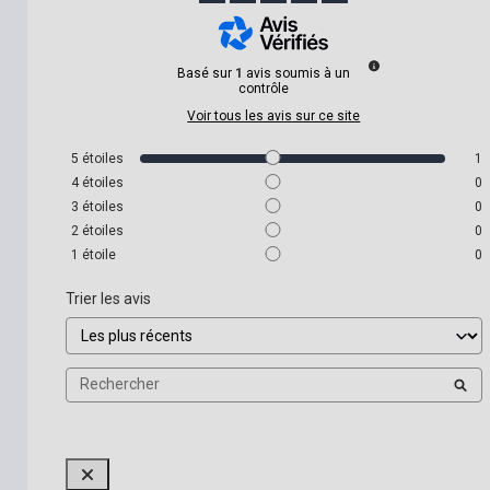
Basé sur
1
avis soumis à un
contrôle
Voir tous les avis sur ce site
5
étoiles
1
4
étoiles
0
3
étoiles
0
2
étoiles
0
1
étoile
0
Trier les avis