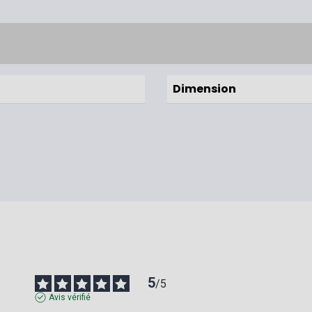
Dimension
5
/
5
Avis vérifié