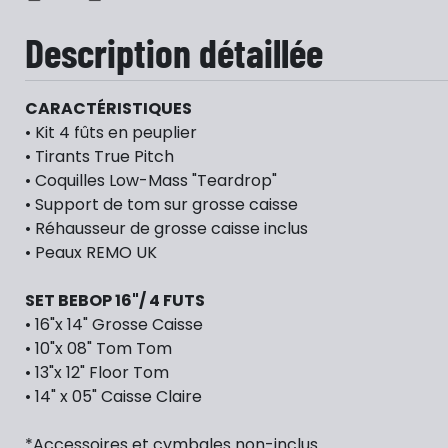
Description détaillée
CARACTÉRISTIQUES
• Kit 4 fûts en peuplier
• Tirants True Pitch
• Coquilles Low-Mass "Teardrop"
• Support de tom sur grosse caisse
• Réhausseur de grosse caisse inclus
• Peaux REMO UK
SET BEBOP 16"/ 4 FUTS
• 16"x 14" Grosse Caisse
• 10"x 08" Tom Tom
• 13"x 12" Floor Tom
• 14" x 05" Caisse Claire
*Accessoires et cymbales non-inclus