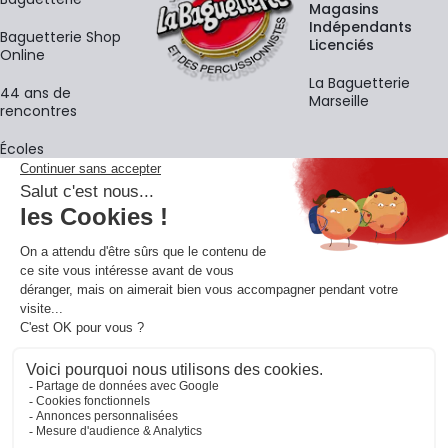
Magasins
Indépendants
Baguetterie Shop
Licenciés
Online
La Baguetterie
44 ans de
Marseille
rencontres
Écoles
La newsletter
Adresse e-mail
M'
En vous inscrivant à notre newsletter, vous acceptez notre
politique de
confidentialité
.
Retrouvons-nous sur