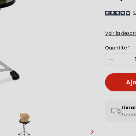
5
Voir la descr
Quantité
Diminuer
Ajo
Livra
Expédi
…