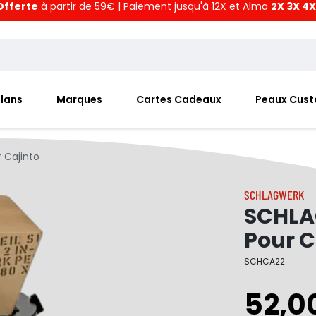
Offerte
à partir de 59€ | Paiement jusqu'à 12X et Alma
2X 3X 4X
Plans
Marques
Cartes Cadeaux
Peaux Cus
 Cajinto
SCHLAGWERK
SCHLA
Pour C
SCHCA22
52,0