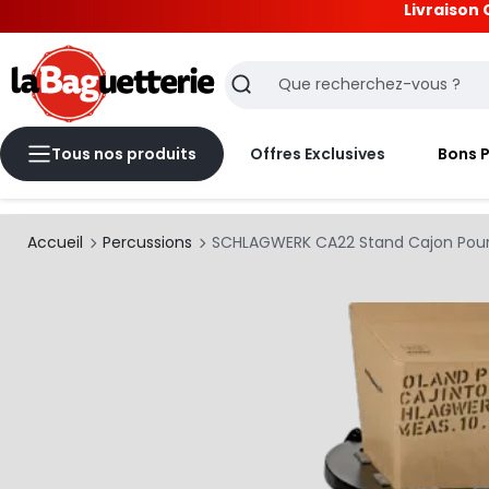
Livraison 
La Baguetterie
Recherche
Tous nos produits
Offres Exclusives
Bons 
Accueil
Percussions
SCHLAGWERK CA22 Stand Cajon Pour