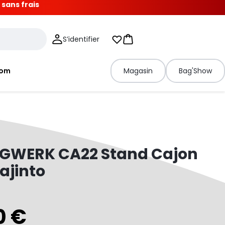
 sans frais
S’identifier
Mes listes d'envies
Panier
tom
Magasin
Bag'Show
GWERK CA22 Stand Cajon
ajinto
0 €