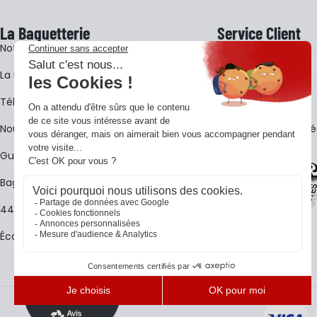
La Baguetterie
Service Client
Notre histoire
Livraison
La BagShow
Garantie 3 ans
​Télécharger le catalogue
CGV
Nous contacter
FAQ - Questions Fr
Guides La Baguetterie
Baguetterie Shop Online
44 ans de rencontres
Écoles