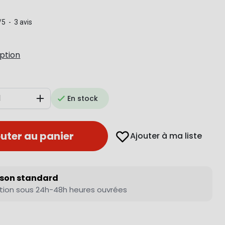
/
5
-
3
avis
iption
En stock
Augmenter
uter au panier
Ajouter à ma liste
ison standard
tion sous 24h-48h heures ouvrées