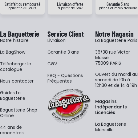
Satisfait ou remboursé
Livraison offerte
Garantie 3 ans
garantie 30 jours
à partir de 59€
pièces et main d'oeuvre
La Baguetterie
Service Client
Notre Magasin
Notre histoire
Livraison
La Baguetterie Paris
La BagShow
Garantie 3 ans
36/38 rue Victor
Massé
75009 PARIS
​Télécharger le
CGV
catalogue
Ouvert du mardi au
FAQ - Questions
samedi de 10h à
Nous contacter
Fréquentes
12h30 et de 14 à 19h
Guides La
Baguetterie
Magasins
Indépendants
Baguetterie Shop
Licenciés
Online
La Baguetterie
44 ans de
Marseille
rencontres