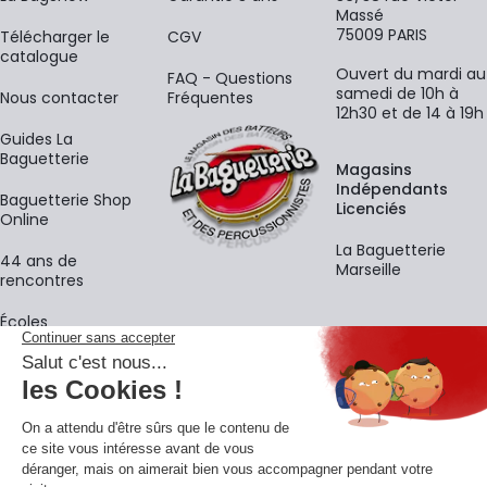
Massé
75009 PARIS
​Télécharger le
CGV
catalogue
Ouvert du mardi au
FAQ - Questions
samedi de 10h à
Nous contacter
Fréquentes
12h30 et de 14 à 19h
Guides La
Baguetterie
Magasins
Indépendants
Baguetterie Shop
Licenciés
Online
La Baguetterie
44 ans de
Marseille
rencontres
Écoles
La newsletter
Adresse e-mail
M'
En vous inscrivant à notre newsletter, vous acceptez notre
politique de
confidentialité
.
Retrouvons-nous sur