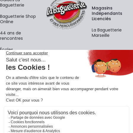
Baguetterie
Magasins
Indépendants
Baguetterie Shop
Licenciés
Online
La Baguetterie
44 ans de
Marseille
rencontres
Écoles
La newsletter
Adresse e-mail
M'
En vous inscrivant à notre newsletter, vous acceptez notre
politique de
confidentialité
.
Retrouvons-nous sur