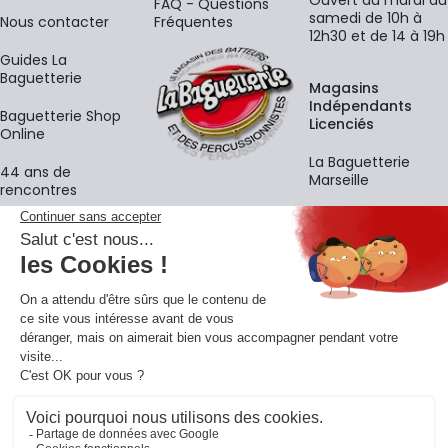
Ouvert du mardi au
FAQ - Questions
samedi de 10h à
Nous contacter
Fréquentes
12h30 et de 14 à 19h
Guides La
Baguetterie
Magasins
Indépendants
Baguetterie Shop
Licenciés
Online
La Baguetterie
44 ans de
Marseille
rencontres
Écoles
La newsletter
Adresse e-mail
M'
En vous inscrivant à notre newsletter, vous acceptez notre
politique de
confidentialité
.
Retrouvons-nous sur