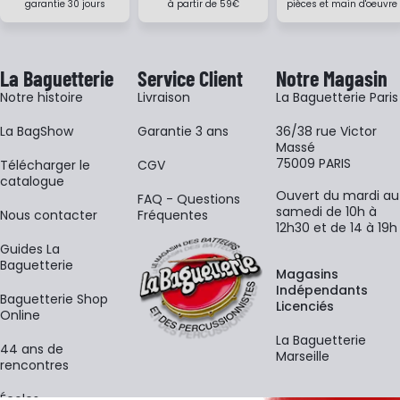
garantie 30 jours
à partir de 59€
pièces et main d'oeuvre
La Baguetterie
Service Client
Notre Magasin
Notre histoire
Livraison
La Baguetterie Paris
La BagShow
Garantie 3 ans
36/38 rue Victor
Massé
75009 PARIS
​Télécharger le
CGV
catalogue
Ouvert du mardi au
FAQ - Questions
samedi de 10h à
Nous contacter
Fréquentes
12h30 et de 14 à 19h
Guides La
Baguetterie
Magasins
Indépendants
Baguetterie Shop
Licenciés
Online
La Baguetterie
44 ans de
Marseille
rencontres
Écoles