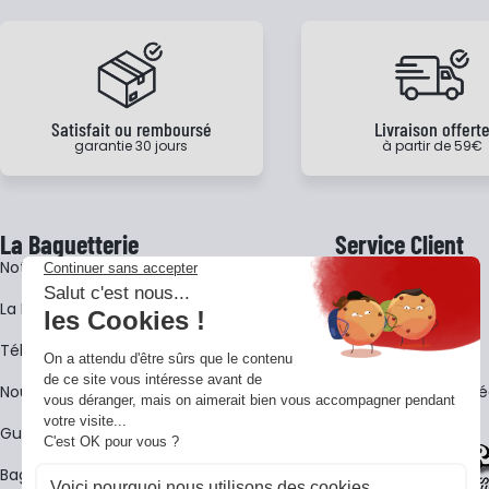
Satisfait ou remboursé
Livraison offert
garantie 30 jours
à partir de 59€
La Baguetterie
Service Client
Notre histoire
Livraison
La BagShow
Garantie 3 ans
​Télécharger le catalogue
CGV
Nous contacter
FAQ - Questions Fr
Guides La Baguetterie
Baguetterie Shop Online