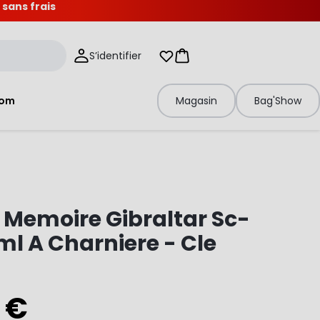
 sans frais
S’identifier
Mes listes d'envies
Panier
tom
Magasin
Bag'Show
Memoire Gibraltar Sc-
l A Charniere - Cle
 €