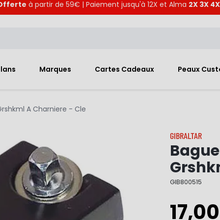
Offerte
à partir de 59€ | Paiement jusqu'à 12X et Alma
2X 3X 4X
Plans
Marques
Cartes Cadeaux
Peaux Cus
rshkml A Charniere - Cle
GIBRALTAR
Bague 
Grshkm
GIB800515
17,00