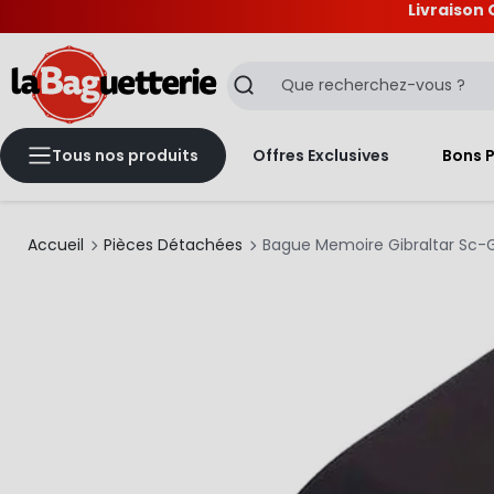
Livraison 
La Baguetterie
Recherche
Tous nos produits
Offres Exclusives
Bons 
Accueil
Pièces Détachées
Bague Memoire Gibraltar Sc-G