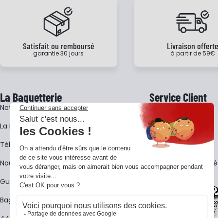
Satisfait ou remboursé
Livraison offert
garantie 30 jours
à partir de 59€
La Baguetterie
Service Client
Notre histoire
Livraison
La BagShow
Garantie 3 ans
​Télécharger le catalogue
CGV
Nous contacter
FAQ - Questions Fr
Guides La Baguetterie
Baguetterie Shop Online