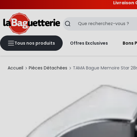
Livraison 
La Baguetterie
Recherche
Tous nos produits
Offres Exclusives
Bons 
Accueil
Pièces Détachées
TAMA Bague Memoire Star 28