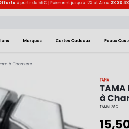
Offerte
à partir de 59€ | Paiement jusqu'à 12X et Alma
2X 3X 4X
Plans
Marques
Cartes Cadeaux
Peaux Cus
mm à Charniere
TAMA
TAMA 
à Char
TAMML28C
15,5