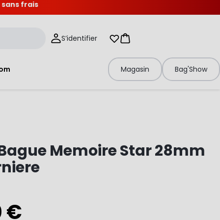
 sans frais
S’identifier
Mes listes d'envies
Panier
tom
Magasin
Bag'Show
Bague Memoire Star 28mm
niere
0 €