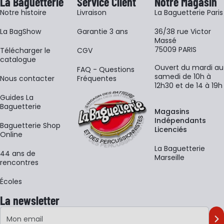
La Baguetterie
Service Client
Notre Magasin
Notre histoire
Livraison
La Baguetterie Paris
La BagShow
Garantie 3 ans
36/38 rue Victor
Massé
75009 PARIS
​Télécharger le
CGV
catalogue
Ouvert du mardi au
FAQ - Questions
samedi de 10h à
Nous contacter
Fréquentes
12h30 et de 14 à 19h
Guides La
Baguetterie
Magasins
Indépendants
Baguetterie Shop
Licenciés
Online
La Baguetterie
44 ans de
Marseille
rencontres
Écoles
La newsletter
Adresse e-mail
M'