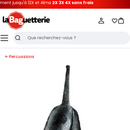
nt jusqu'à 12X et Alma
2X 3X 4X sans frais
La Baguetterie
Mes list
Pani
Menu
Recherche
Percussions