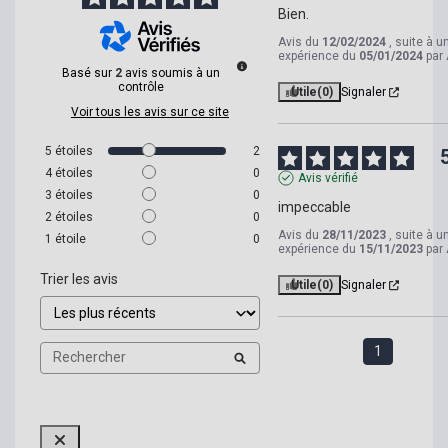
Bien.
Avis du
12/02/2024
, suite à u
expérience du
05/01/2024
par
Basé sur
2
avis soumis à un
contrôle
Utile
(0)
Signaler
Voir tous les avis sur ce site
5
étoiles
2
4
étoiles
0
Avis vérifié
3
étoiles
0
impeccable
2
étoiles
0
Avis du
28/11/2023
, suite à u
1
étoile
0
expérience du
15/11/2023
par
Trier les avis
Utile
(0)
Signaler
1