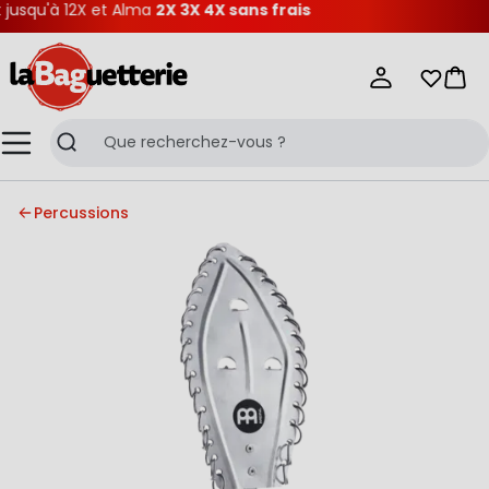
usqu'à 12X et Alma
2X 3X 4X sans frais
La Baguetterie
Mes list
Pani
Menu
Recherche
Percussions