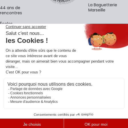
La Baguetterie
44 ans de
Marseille
rencontres
Écoles
La newsletter
Adresse e-mail
M'
En vous inscrivant à notre newsletter, vous acceptez notre
politique de
confidentialité
.
Retrouvons-nous sur