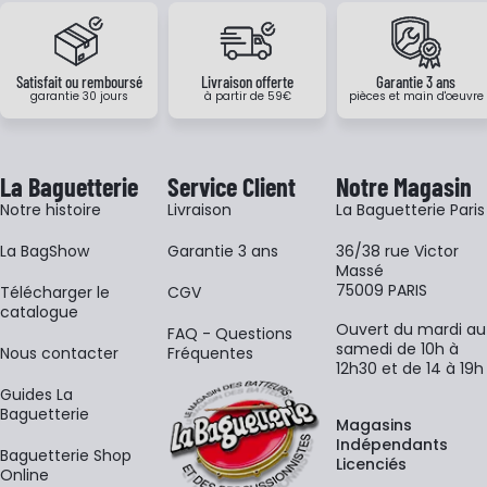
Satisfait ou remboursé
Livraison offerte
Garantie 3 ans
garantie 30 jours
à partir de 59€
pièces et main d'oeuvre
La Baguetterie
Service Client
Notre Magasin
Notre histoire
Livraison
La Baguetterie Paris
La BagShow
Garantie 3 ans
36/38 rue Victor
Massé
75009 PARIS
​Télécharger le
CGV
catalogue
Ouvert du mardi au
FAQ - Questions
samedi de 10h à
Nous contacter
Fréquentes
12h30 et de 14 à 19h
Guides La
Baguetterie
Magasins
Indépendants
Baguetterie Shop
Licenciés
Online