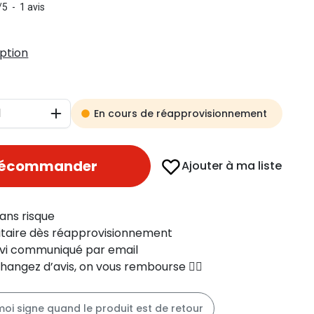
/
5
-
1
avis
iption
En cours de réapprovisionnement
Augmenter
récommander
Ajouter à ma liste
ans risque
ritaire dès réapprovisionnement
uivi communiqué par email
changez d’avis, on vous rembourse 👍🏻
moi signe quand le produit est de retour