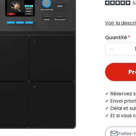
5
Voir la descr
Quantité
Diminuer
P
✓ Réservez s
✓ Envoi prio
✓ Délai et s
✓ Et si vous 
Faites-