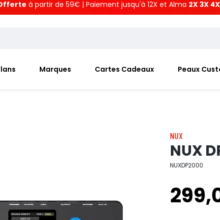
Offerte
à partir de 59€ | Paiement jusqu'à 12X et Alma
2X 3X 4X
Plans
Marques
Cartes Cadeaux
Peaux Cus
NUX
NUX D
NUXDP2000
299,