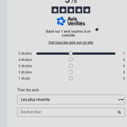
/
5
Basé sur
1
avis soumis à un
contrôle
Voir tous les avis sur ce site
5
étoiles
1
4
étoiles
0
3
étoiles
0
2
étoiles
0
1
étoile
0
Trier les avis