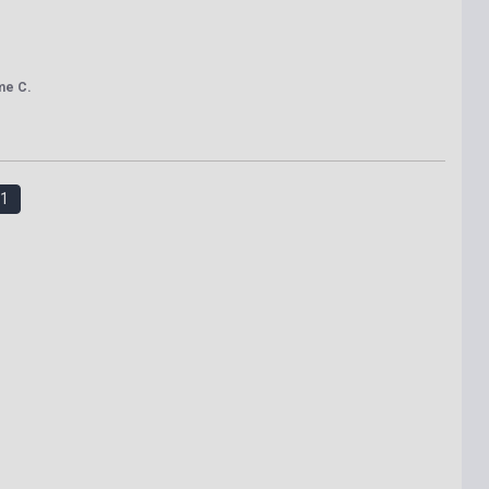
me C.
1