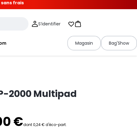
 sans frais
S’identifier
Mes listes d'envies
Panier
tom
Magasin
Bag'Show
P-2000 Multipad
00 €
dont 0,24 € d'éco-part.