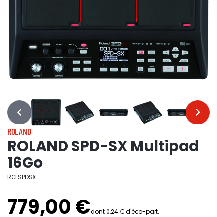
…
…
ROLAND
ROLAND SPD-SX Multipad
16Go
ROLSPDSX
779,00 €
dont 0,24 € d'éco-part.