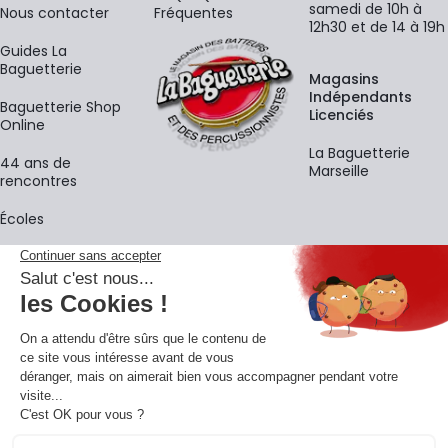
samedi de 10h à
Nous contacter
Fréquentes
12h30 et de 14 à 19h
Guides La
Baguetterie
Magasins
Indépendants
Baguetterie Shop
Licenciés
Online
La Baguetterie
44 ans de
Marseille
rencontres
Écoles
La newsletter
Adresse e-mail
M'
En vous inscrivant à notre newsletter, vous acceptez notre
politique de
confidentialité
.
Retrouvons-nous sur