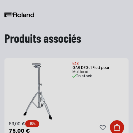
Produits associés
GAB
GAB DZGJ1 Pied pour
Multipad
En stock
89,00 €
-16%
Ajouter à ma li
Ajouter
75,00 €