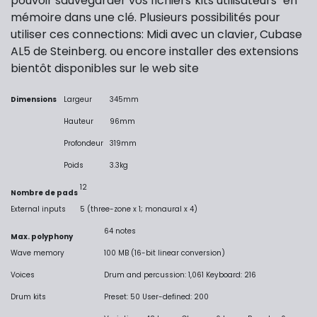
pouvoir sauvegarder vos fichiers"kits utilisateurs" en
mémoire dans une clé. Plusieurs possibilités pour
utiliser ces connections: Midi avec un clavier, Cubase
AL5 de Steinberg. ou encore installer des extensions
bientôt disponibles sur le web site
Dimensions
Largeur
345mm
Hauteur
96mm
Profondeur
319mm
Poids
3.3kg
12
Nombre de pads
External inputs
5 (three-zone x 1; monaural x 4)
64 notes
Max. polyphony
Wave memory
100 MB (16-bit linear conversion)
Voices
Drum and percussion: 1,061 Keyboard: 216
Drum kits
Preset: 50 User-defined: 200