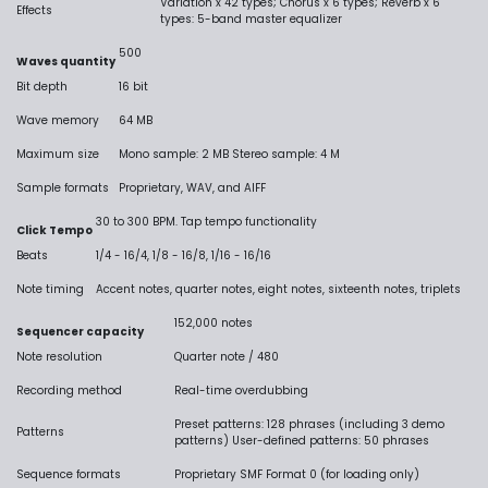
Variation x 42 types; Chorus x 6 types; Reverb x 6
Effects
types: 5-band master equalizer
500
Waves quantity
Bit depth
16 bit
Wave memory
64 MB
Maximum size
Mono sample: 2 MB Stereo sample: 4 M
Sample formats
Proprietary, WAV, and AIFF
30 to 300 BPM. Tap tempo functionality
Click Tempo
Beats
1/4 - 16/4, 1/8 - 16/8, 1/16 - 16/16
Note timing
Accent notes, quarter notes, eight notes, sixteenth notes, triplets
152,000 notes
Sequencer capacity
Note resolution
Quarter note / 480
Recording method
Real-time overdubbing
Preset patterns: 128 phrases (including 3 demo
Patterns
patterns) User-defined patterns: 50 phrases
Sequence formats
Proprietary SMF Format 0 (for loading only)