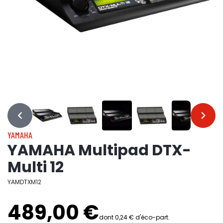
…
…
YAMAHA
YAMAHA Multipad DTX-
Multi 12
YAMDTXM12
489,00 €
dont 0,24 € d'éco-part.