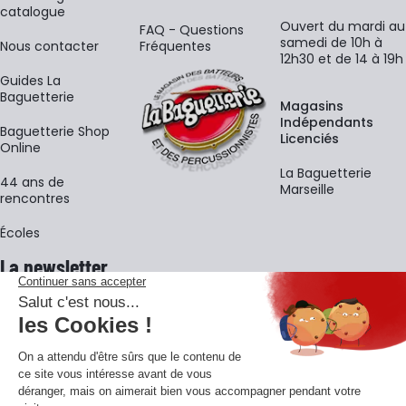
catalogue
Ouvert du mardi au
FAQ - Questions
samedi de 10h à
Nous contacter
Fréquentes
12h30 et de 14 à 19h
Guides La
Baguetterie
Magasins
Indépendants
Baguetterie Shop
Licenciés
Online
La Baguetterie
44 ans de
Marseille
rencontres
Écoles
La newsletter
Adresse e-mail
M'
En vous inscrivant à notre newsletter, vous acceptez notre
politique de
confidentialité
.
Retrouvons-nous sur