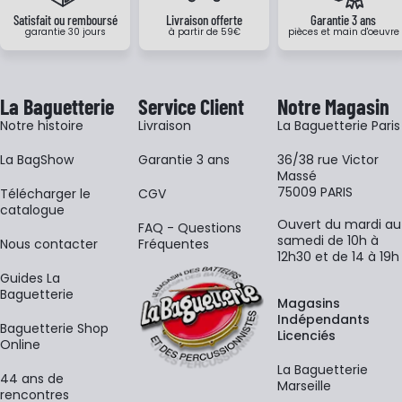
Satisfait ou remboursé
Livraison offerte
Garantie 3 ans
garantie 30 jours
à partir de 59€
pièces et main d'oeuvre
La Baguetterie
Service Client
Notre Magasin
Notre histoire
Livraison
La Baguetterie Paris
La BagShow
Garantie 3 ans
36/38 rue Victor
Massé
75009 PARIS
​Télécharger le
CGV
catalogue
Ouvert du mardi au
FAQ - Questions
samedi de 10h à
Nous contacter
Fréquentes
12h30 et de 14 à 19h
Guides La
Baguetterie
Magasins
Indépendants
Baguetterie Shop
Licenciés
Online
La Baguetterie
44 ans de
Marseille
rencontres