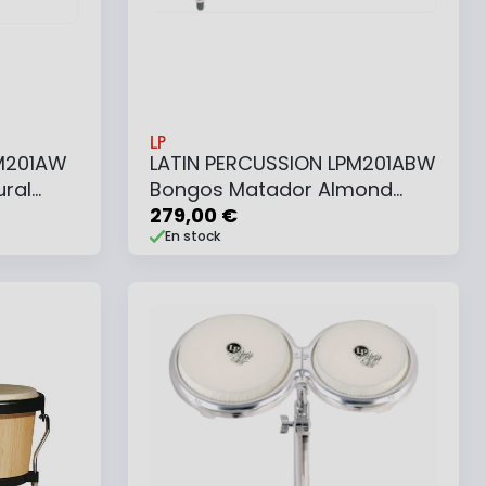
LP
PM201AW
LATIN PERCUSSION LPM201ABW
ral
Bongos Matador Almond
Brown Chrome
279,00 €
En stock
Ajouter au panier