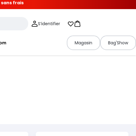
 sans frais
S’identifier
Mes listes d'envies
Panier
tom
Magasin
Bag'Show