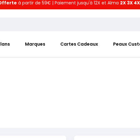
Offerte
à partir de 59€ | Paiement jusqu'à 12X et Alma
2X 3X 4X
Plans
Marques
Cartes Cadeaux
Peaux Cus