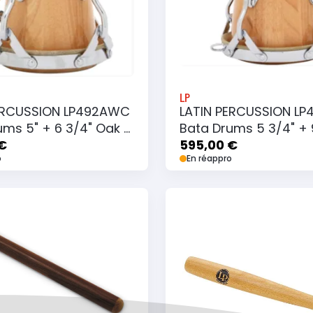
LP
ERCUSSION LP492AWC
LATIN PERCUSSION L
ums 5" + 6 3/4" Oak +
Bata Drums 5 3/4" + 
iere
€
Bandouliere
595,00 €
o
En réappro
 au panier
Ajouter au panier