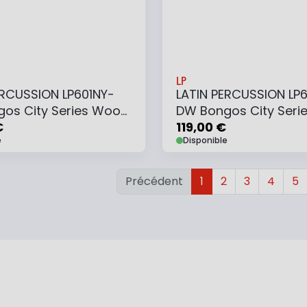
LP
ERCUSSION LP601NY-
LATIN PERCUSSION LP
os City Series Wood
DW Bongos City Seri
€
Dark Wood
119,00 €
e
Disponible
Précédent
1
2
3
4
5
 au panier
Ajouter au panier