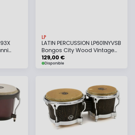
LP
793X
LATIN PERCUSSION LP601NYVSB
nni
Bongos City Wood Vintage
Sunburst
129,00 €
Disponible
Ajouter au panier