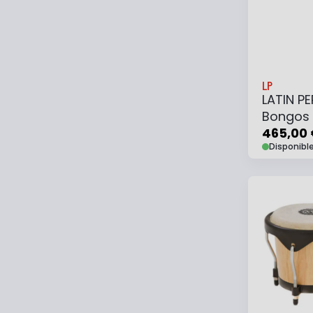
LP
LATIN P
Bongos 
Black H
465,00
Disponibl
Ajouter