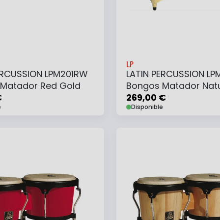
LP
ERCUSSION LPM201RW
LATIN PERCUSSION L
Matador Red Gold
Bongos Matador Natu
€
Gold
269,00 €
e
Disponible
 au panier
Ajouter au panier