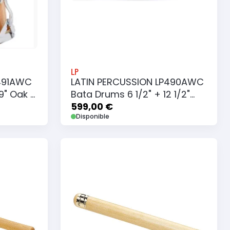
LP
P491AWC
LATIN PERCUSSION LP490AWC
9" Oak +
Bata Drums 6 1/2" + 12 1/2"
Oak + Bandouliere
599,00 €
Disponible
Ajouter au panier