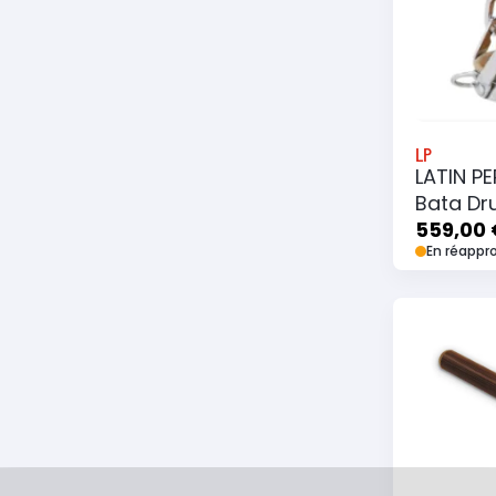
LP
LATIN P
Bata Dr
Bandoul
559,00 
En réappr
Ajouter