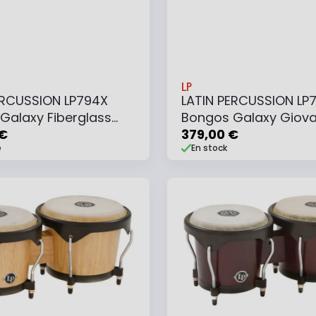
LP
ERCUSSION LP794X
LATIN PERCUSSION LP
Galaxy Fiberglass
Bongos Galaxy Giova
olograme Sp Gold
 €
Natural Ash Gold
379,00 €
e
En stock
 au panier
Ajouter au panier