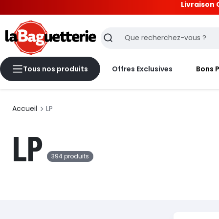
Livraison 
La Baguetterie
Recherche
Tous nos produits
Offres Exclusives
Bons 
Accueil
LP
LP
394 produits