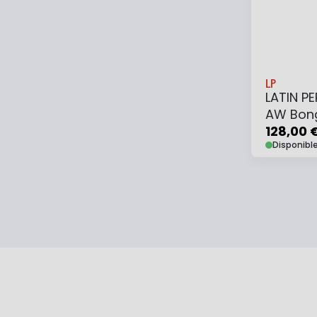
LP
LATIN P
AW Bong
Natural
128,00 
Disponibl
Ajouter