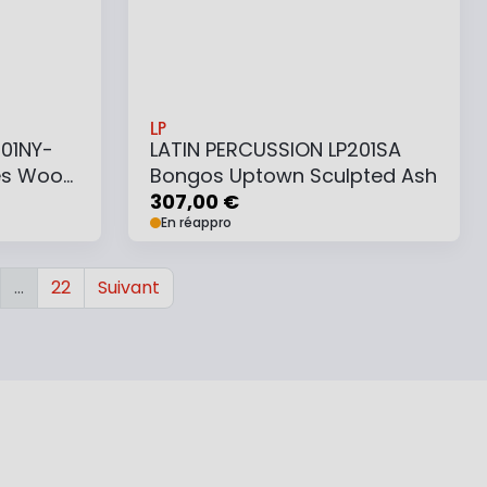
LP
601NY-
LATIN PERCUSSION LP201SA
es Wood
Bongos Uptown Sculpted Ash
307,00 €
En réappro
…
22
Suivant
Ajouter au panier